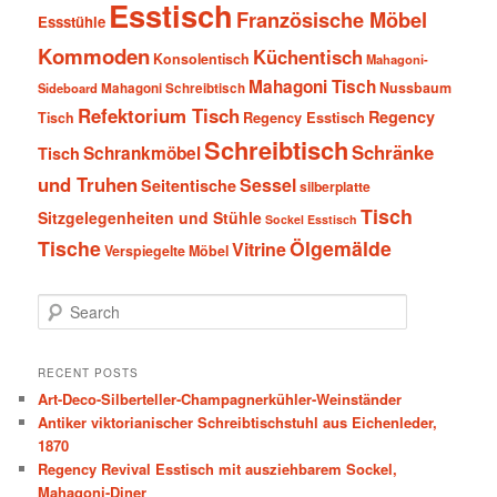
Esstisch
Französische Möbel
Essstühle
Kommoden
Küchentisch
Konsolentisch
Mahagoni-
Mahagoni Tisch
Nussbaum
Sideboard
Mahagoni Schreibtisch
Refektorium Tisch
Regency
Tisch
Regency Esstisch
Schreibtisch
Schränke
Schrankmöbel
Tisch
und Truhen
Sessel
Seitentische
silberplatte
Tisch
Sitzgelegenheiten und Stühle
Sockel Esstisch
Tische
Ölgemälde
Vitrine
Verspiegelte Möbel
S
e
a
r
RECENT POSTS
c
Art-Deco-Silberteller-Champagnerkühler-Weinständer
h
Antiker viktorianischer Schreibtischstuhl aus Eichenleder,
1870
Regency Revival Esstisch mit ausziehbarem Sockel,
Mahagoni-Diner