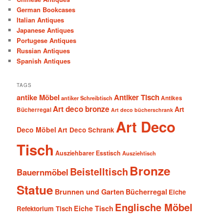
German Bookcases
Italian Antiques
Japanese Antiques
Portugese Antiques
Russian Antiques
Spanish Antiques
TAGS
antike Möbel
Antiker Tisch
antiker Schreibtisch
Antikes
Art deco bronze
Art
Bücherregal
Art deco bücherschrank
Art Deco
Deco Möbel
Art Deco Schrank
Tisch
Ausziehbarer Esstisch
Ausziehtisch
Bronze
Beistelltisch
Bauernmöbel
Statue
Brunnen und Garten
Bücherregal
Eiche
Englische Möbel
Eiche Tisch
Refektorium Tisch