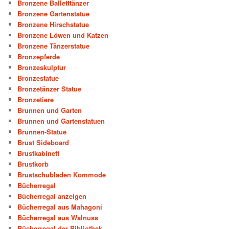
Bronzene Balletttänzer
Bronzene Gartenstatue
Bronzene Hirschstatue
Bronzene Löwen und Katzen
Bronzene Tänzerstatue
Bronzepferde
Bronzeskulptur
Bronzestatue
Bronzetänzer Statue
Bronzetiere
Brunnen und Garten
Brunnen und Gartenstatuen
Brunnen-Statue
Brust Sideboard
Brustkabinett
Brustkorb
Brustschubladen Kommode
Bücherregal
Bücherregal anzeigen
Bücherregal aus Mahagoni
Bücherregal aus Walnuss
Bücherregal der Bibliothek