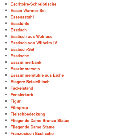
Escritoire-Schreibtische
Essen Warmer Set
Essensstuhl
Essstühle
Esstisch
Esstisch aus Walnuss
Esstisch von Wilhelm IV
Esstisch-Set
Esstische
Esszimmerbank
Esszimmersets
Esszimmerstühle aus Eiche
Etagere Beistelltisch
Fackelstand
Fensterkorb
Figur
Filmprop
Fleischbedeckung
Fliegende Dame Bronze Statue
Fliegende Dame Statue
Französisch Esstische