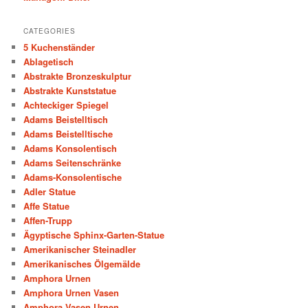
CATEGORIES
5 Kuchenständer
Ablagetisch
Abstrakte Bronzeskulptur
Abstrakte Kunststatue
Achteckiger Spiegel
Adams Beistelltisch
Adams Beistelltische
Adams Konsolentisch
Adams Seitenschränke
Adams-Konsolentische
Adler Statue
Affe Statue
Affen-Trupp
Ägyptische Sphinx-Garten-Statue
Amerikanischer Steinadler
Amerikanisches Ölgemälde
Amphora Urnen
Amphora Urnen Vasen
Amphora Vasen Urnen