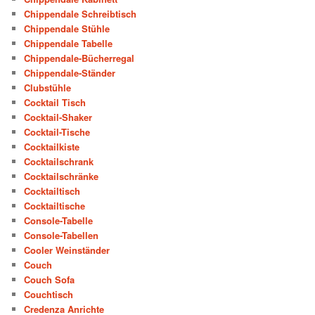
Chippendale Schreibtisch
Chippendale Stühle
Chippendale Tabelle
Chippendale-Bücherregal
Chippendale-Ständer
Clubstühle
Cocktail Tisch
Cocktail-Shaker
Cocktail-Tische
Cocktailkiste
Cocktailschrank
Cocktailschränke
Cocktailtisch
Cocktailtische
Console-Tabelle
Console-Tabellen
Cooler Weinständer
Couch
Couch Sofa
Couchtisch
Credenza Anrichte