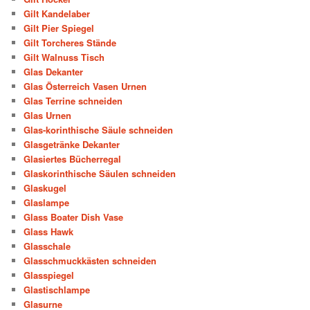
Gilt Kandelaber
Gilt Pier Spiegel
Gilt Torcheres Stände
Gilt Walnuss Tisch
Glas Dekanter
Glas Österreich Vasen Urnen
Glas Terrine schneiden
Glas Urnen
Glas-korinthische Säule schneiden
Glasgetränke Dekanter
Glasiertes Bücherregal
Glaskorinthische Säulen schneiden
Glaskugel
Glaslampe
Glass Boater Dish Vase
Glass Hawk
Glasschale
Glasschmuckkästen schneiden
Glasspiegel
Glastischlampe
Glasurne