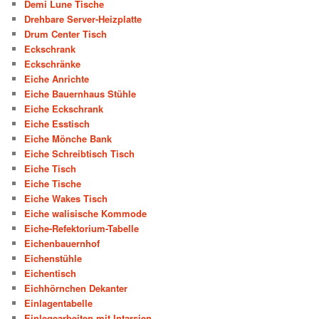
Demi Lune Tische
Drehbare Server-Heizplatte
Drum Center Tisch
Eckschrank
Eckschränke
Eiche Anrichte
Eiche Bauernhaus Stühle
Eiche Eckschrank
Eiche Esstisch
Eiche Mönche Bank
Eiche Schreibtisch Tisch
Eiche Tisch
Eiche Tische
Eiche Wakes Tisch
Eiche walisische Kommode
Eiche-Refektorium-Tabelle
Eichenbauernhof
Eichenstühle
Eichentisch
Eichhörnchen Dekanter
Einlagentabelle
Einlegearbeiten mit Intarsien