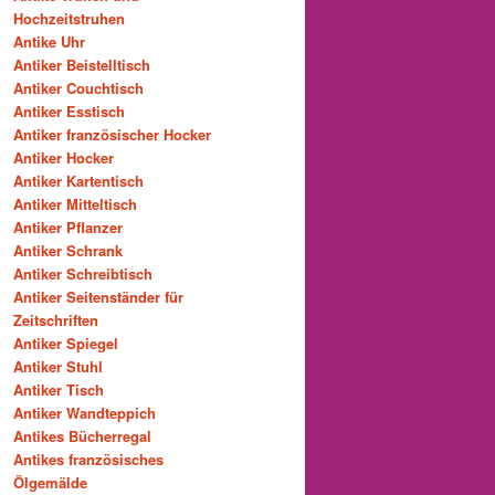
Hochzeitstruhen
Antike Uhr
Antiker Beistelltisch
Antiker Couchtisch
Antiker Esstisch
Antiker französischer Hocker
Antiker Hocker
Antiker Kartentisch
Antiker Mitteltisch
Antiker Pflanzer
Antiker Schrank
Antiker Schreibtisch
Antiker Seitenständer für
Zeitschriften
Antiker Spiegel
Antiker Stuhl
Antiker Tisch
Antiker Wandteppich
Antikes Bücherregal
Antikes französisches
Ölgemälde