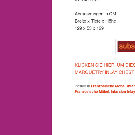
Abmessungen in CM
Breite x Tiefe x Höhe
129 x 53 x 129
KLICKEN SIE HIER, UM D
MARQUETRY INLAY CHEST
Posted in
Französische Möbel
,
Inta
Französische Möbel
,
Intarsien-Inla