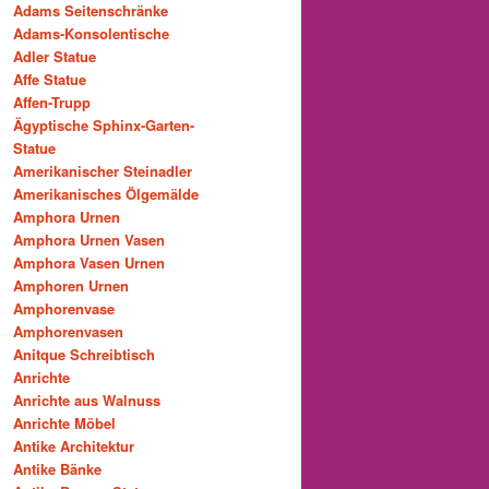
Adams Seitenschränke
Adams-Konsolentische
Adler Statue
Affe Statue
Affen-Trupp
Ägyptische Sphinx-Garten-
Statue
Amerikanischer Steinadler
Amerikanisches Ölgemälde
Amphora Urnen
Amphora Urnen Vasen
Amphora Vasen Urnen
Amphoren Urnen
Amphorenvase
Amphorenvasen
Anitque Schreibtisch
Anrichte
Anrichte aus Walnuss
Anrichte Möbel
Antike Architektur
Antike Bänke