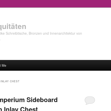
quitäten
ke Schreibtische, Bronzen und Innenarchitektur von
…
t Me
 INLAY CHEST
Imperium Sideboard
n Inlay Chest