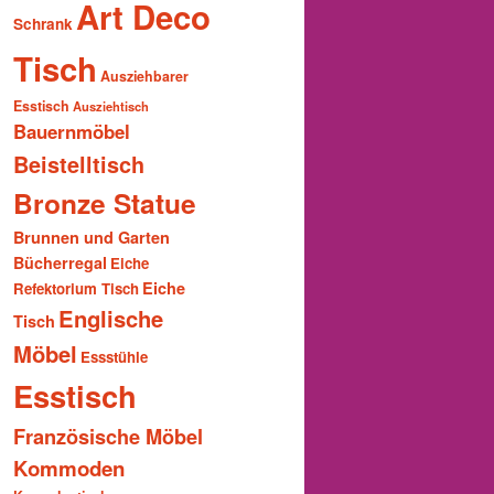
Art Deco
Schrank
Tisch
Ausziehbarer
Esstisch
Ausziehtisch
Bauernmöbel
Beistelltisch
Bronze Statue
Brunnen und Garten
Bücherregal
Eiche
Eiche
Refektorium Tisch
Englische
Tisch
Möbel
Essstühle
Esstisch
Französische Möbel
Kommoden