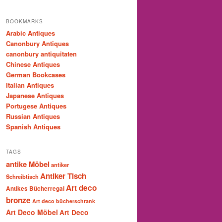
BOOKMARKS
Arabic Antiques
Canonbury Antiques
canonbury antiquitaten
Chinese Antiques
German Bookcases
Italian Antiques
Japanese Antiques
Portugese Antiques
Russian Antiques
Spanish Antiques
TAGS
antike Möbel
antiker
Antiker Tisch
Schreibtisch
Art deco
Antikes Bücherregal
bronze
Art deco bücherschrank
Art Deco Möbel
Art Deco