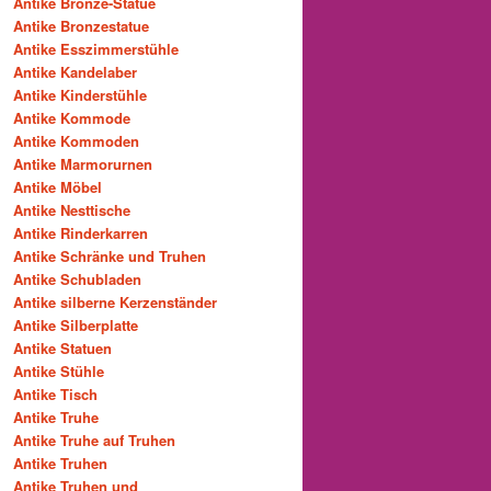
Antike Bronze-Statue
Antike Bronzestatue
Antike Esszimmerstühle
Antike Kandelaber
Antike Kinderstühle
Antike Kommode
Antike Kommoden
Antike Marmorurnen
Antike Möbel
Antike Nesttische
Antike Rinderkarren
Antike Schränke und Truhen
Antike Schubladen
Antike silberne Kerzenständer
Antike Silberplatte
Antike Statuen
Antike Stühle
Antike Tisch
Antike Truhe
Antike Truhe auf Truhen
Antike Truhen
Antike Truhen und