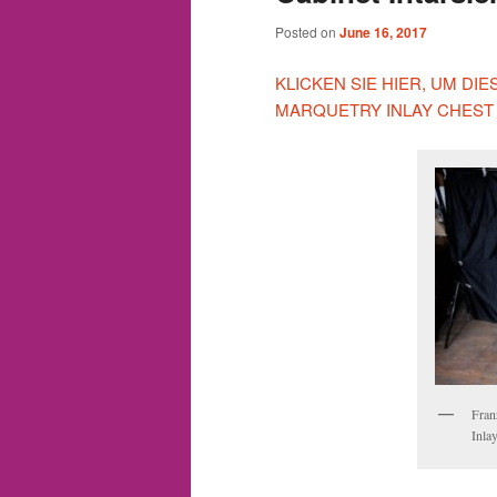
Posted on
June 16, 2017
KLICKEN SIE HIER, UM D
MARQUETRY INLAY CHEST
Fran
Inla