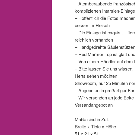
– Atemberaubende französische
komplizierten Intarsien-Einlage
– Hoffentlich die Fotos mache
besser im Fleisch
– Die Einlage ist exquisit – fl
reichlich vorhanden
– Handgedrehte Säulenstützen 
– Red Marmor Top ist glatt und
– Von einem Händler auf dem 
– Bitte lassen Sie uns wissen
Herts sehen möchten
Showroom, nur 25 Minuten nör
– Angeboten in großartiger Fo
– Wir versenden an jede Ecke d
Versandangebot an
Maße sind in Zoll:
Breite x Tiefe x Höhe
51 x 21 x 51