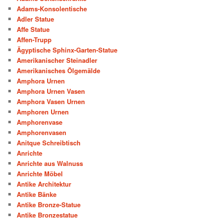
Adams-Konsolentische
Adler Statue
Affe Statue
Affen-Trupp
Ägyptische Sphinx-Garten-Statue
Amerikanischer Steinadler
Amerikanisches Ölgemälde
Amphora Urnen
Amphora Urnen Vasen
Amphora Vasen Urnen
Amphoren Urnen
Amphorenvase
Amphorenvasen
Anitque Schreibtisch
Anrichte
Anrichte aus Walnuss
Anrichte Möbel
Antike Architektur
Antike Bänke
Antike Bronze-Statue
Antike Bronzestatue