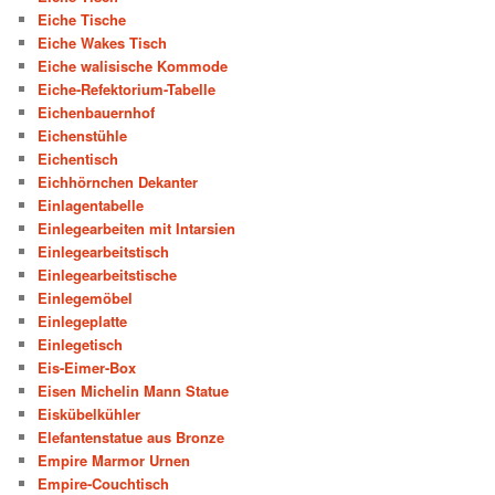
Eiche Tische
Eiche Wakes Tisch
Eiche walisische Kommode
Eiche-Refektorium-Tabelle
Eichenbauernhof
Eichenstühle
Eichentisch
Eichhörnchen Dekanter
Einlagentabelle
Einlegearbeiten mit Intarsien
Einlegearbeitstisch
Einlegearbeitstische
Einlegemöbel
Einlegeplatte
Einlegetisch
Eis-Eimer-Box
Eisen Michelin Mann Statue
Eiskübelkühler
Elefantenstatue aus Bronze
Empire Marmor Urnen
Empire-Couchtisch