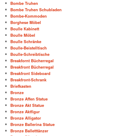
Bombe Truhen
Bombe Truhen Schubladen
Bombe-Kommoden
Borghese Möbel
Boulle Kabinett
Boulle Möbel
Boulle Schränke
Boulle-Beistelltisch
Boulle-Schreibtische
Breakfornt Bücherregal
Breakfront Bücherregal
Breakfront Sideboard
Breakfront-Schrank
Briefkasten
Bronze
Bronze Affen Statue
Bronze Akt Statue
Bronze Aktfigur
Bronze Alligator
Bronze Ballerina Statue
Bronze Balletttänzer