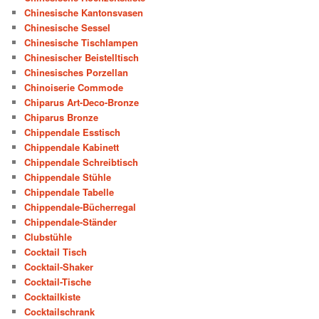
Chinesische Kantonsvasen
Chinesische Sessel
Chinesische Tischlampen
Chinesischer Beistelltisch
Chinesisches Porzellan
Chinoiserie Commode
Chiparus Art-Deco-Bronze
Chiparus Bronze
Chippendale Esstisch
Chippendale Kabinett
Chippendale Schreibtisch
Chippendale Stühle
Chippendale Tabelle
Chippendale-Bücherregal
Chippendale-Ständer
Clubstühle
Cocktail Tisch
Cocktail-Shaker
Cocktail-Tische
Cocktailkiste
Cocktailschrank