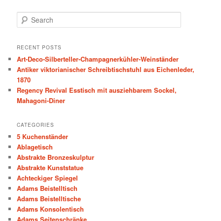
S
e
a
r
RECENT POSTS
c
Art-Deco-Silberteller-Champagnerkühler-Weinständer
h
Antiker viktorianischer Schreibtischstuhl aus Eichenleder,
1870
Regency Revival Esstisch mit ausziehbarem Sockel,
Mahagoni-Diner
CATEGORIES
5 Kuchenständer
Ablagetisch
Abstrakte Bronzeskulptur
Abstrakte Kunststatue
Achteckiger Spiegel
Adams Beistelltisch
Adams Beistelltische
Adams Konsolentisch
Adams Seitenschränke