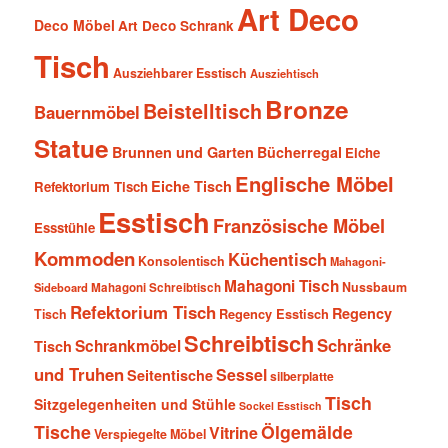
Art Deco
Deco Möbel
Art Deco Schrank
Tisch
Ausziehbarer Esstisch
Ausziehtisch
Bronze
Beistelltisch
Bauernmöbel
Statue
Brunnen und Garten
Bücherregal
Eiche
Englische Möbel
Eiche Tisch
Refektorium Tisch
Esstisch
Französische Möbel
Essstühle
Kommoden
Küchentisch
Konsolentisch
Mahagoni-
Mahagoni Tisch
Nussbaum
Sideboard
Mahagoni Schreibtisch
Refektorium Tisch
Regency
Tisch
Regency Esstisch
Schreibtisch
Schränke
Schrankmöbel
Tisch
und Truhen
Sessel
Seitentische
silberplatte
Tisch
Sitzgelegenheiten und Stühle
Sockel Esstisch
Tische
Ölgemälde
Vitrine
Verspiegelte Möbel