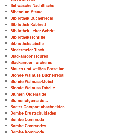
Bettwäsche Nachttische
Bibendum-Statue
Bibliothek Bücherregal
Bibliothek Kabinett
Bibliothek Leiter Schritt
Bibliotheksschritte
Bibliothekstabelle
Biedermeier Tisch
Blackamoor Figuren
Blackamoor Torcheres
Blaues und weißes Porzellan
Blonde Walnuss Bücherregal
Blonde Walnuss-Möbel
Blonde Walnuss-Tabelle
Blumen Ölgemälde
Blumenölgemälde…
Boater Comport abschneiden
Bombe Brustschubladen
Bombe Commode
Bombe Commodes
Bombe Kommode