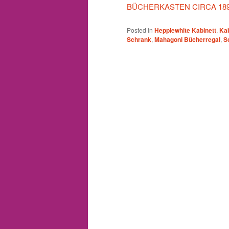
BÜCHERKASTEN CIRCA 18
Posted in
Hepplewhite Kabinett
,
Kab
Schrank
,
Mahagoni Bücherregal
,
S