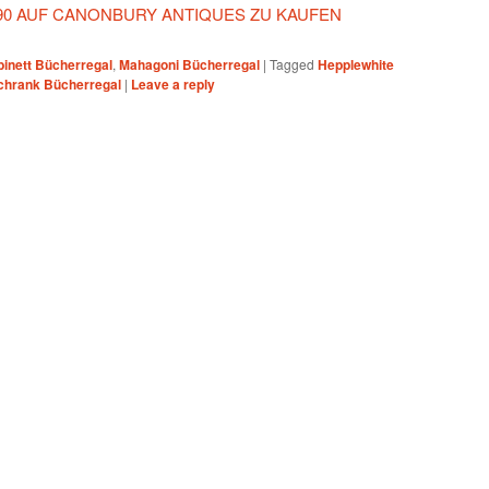
90 AUF CANONBURY ANTIQUES ZU KAUFEN
inett Bücherregal
,
Mahagoni Bücherregal
|
Tagged
Hepplewhite
chrank Bücherregal
|
Leave a reply