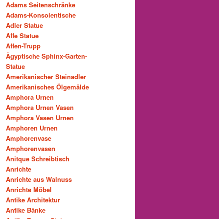
Adams Seitenschränke
Adams-Konsolentische
Adler Statue
Affe Statue
Affen-Trupp
Ägyptische Sphinx-Garten-
Statue
Amerikanischer Steinadler
Amerikanisches Ölgemälde
Amphora Urnen
Amphora Urnen Vasen
Amphora Vasen Urnen
Amphoren Urnen
Amphorenvase
Amphorenvasen
Anitque Schreibtisch
Anrichte
Anrichte aus Walnuss
Anrichte Möbel
Antike Architektur
Antike Bänke