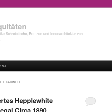
quitäten
ke Schreibtische, Bronzen und Innenarchitektur von
…
t Me
ITE KABINETT
rtes Hepplewhite
egal Circa 1890