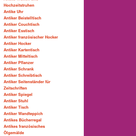
Hochzeitstruhen
Antike Uhr
Antiker Beistelltisch
Antiker Couchtisch
Antiker Esstisch
Antiker französischer Hocker
Antiker Hocker
Antiker Kartentisch
Antiker Mitteltisch
Antiker Pflanzer
Antiker Schrank
Antiker Schreibtisch
Antiker Seitenständer für
Zeitschriften
Antiker Spiegel
Antiker Stuhl
Antiker Tisch
Antiker Wandteppich
Antikes Bücherregal
Antikes französisches
Ölgemälde