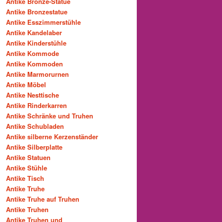
Antike Bronze-Statue
Antike Bronzestatue
Antike Esszimmerstühle
Antike Kandelaber
Antike Kinderstühle
Antike Kommode
Antike Kommoden
Antike Marmorurnen
Antike Möbel
Antike Nesttische
Antike Rinderkarren
Antike Schränke und Truhen
Antike Schubladen
Antike silberne Kerzenständer
Antike Silberplatte
Antike Statuen
Antike Stühle
Antike Tisch
Antike Truhe
Antike Truhe auf Truhen
Antike Truhen
Antike Truhen und