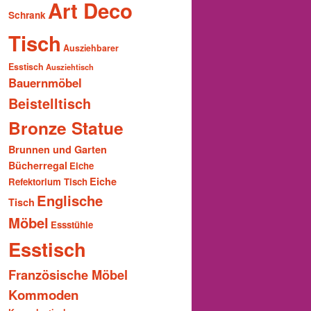
Art Deco
Schrank
Tisch
Ausziehbarer
Esstisch
Ausziehtisch
Bauernmöbel
Beistelltisch
Bronze Statue
Brunnen und Garten
Bücherregal
Eiche
Eiche
Refektorium Tisch
Englische
Tisch
Möbel
Essstühle
Esstisch
Französische Möbel
Kommoden