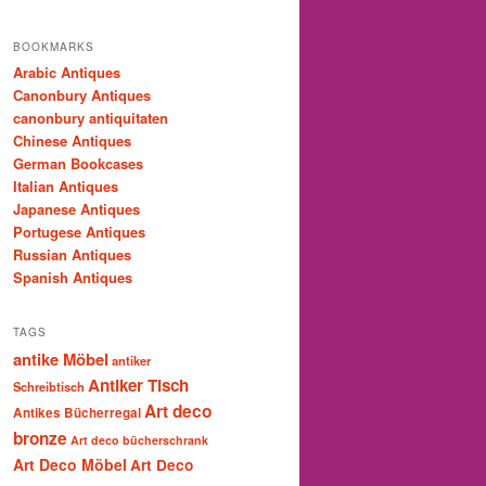
BOOKMARKS
Arabic Antiques
Canonbury Antiques
canonbury antiquitaten
Chinese Antiques
German Bookcases
Italian Antiques
Japanese Antiques
Portugese Antiques
Russian Antiques
Spanish Antiques
TAGS
antike Möbel
antiker
Antiker Tisch
Schreibtisch
Art deco
Antikes Bücherregal
bronze
Art deco bücherschrank
Art Deco Möbel
Art Deco