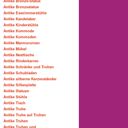
Antike Bronze-Statue
Antike Bronzestatue
Antike Esszimmerstühle
Antike Kandelaber
Antike Kinderstühle
Antike Kommode
Antike Kommoden
Antike Marmorurnen
Antike Möbel
Antike Nesttische
Antike Rinderkarren
Antike Schränke und Truhen
Antike Schubladen
Antike silberne Kerzenständer
Antike Silberplatte
Antike Statuen
Antike Stühle
Antike Tisch
Antike Truhe
Antike Truhe auf Truhen
Antike Truhen
Antike Truhen und