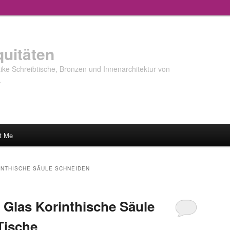
quitäten
ke Schreibtische, Bronzen und Innenarchitektur von
…
t Me
INTHISCHE SÄULE SCHNEIDEN
 Glas Korinthische Säule
Tische