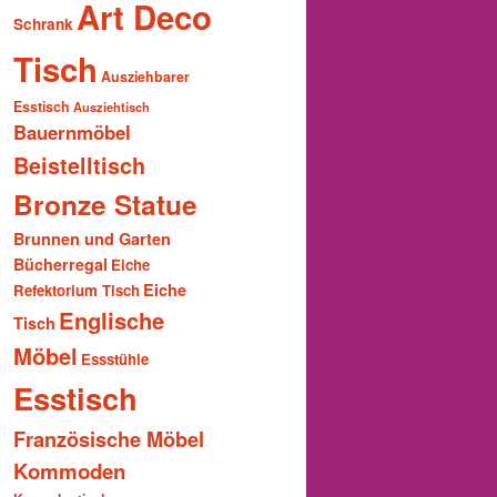
Art Deco
Schrank
Tisch
Ausziehbarer
Esstisch
Ausziehtisch
Bauernmöbel
Beistelltisch
Bronze Statue
Brunnen und Garten
Bücherregal
Eiche
Eiche
Refektorium Tisch
Englische
Tisch
Möbel
Essstühle
Esstisch
Französische Möbel
Kommoden