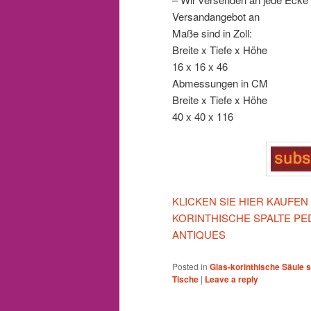
Versandangebot an
Maße sind in Zoll:
Breite x Tiefe x Höhe
16 x 16 x 46
Abmessungen in CM
Breite x Tiefe x Höhe
40 x 40 x 116
KLICKEN SIE HIER KAUFEN
KORINTHISCHE SPALTE PE
ANTIQUES
Posted in
Glas-korinthische Säule 
Tische
|
Leave a reply