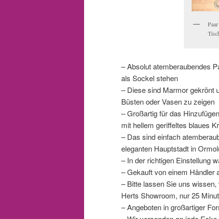
Paar
Tisc
– Absolut atemberaubendes Paa
als Sockel stehen
– Diese sind Marmor gekrönt 
Büsten oder Vasen zu zeigen
– Großartig für das Hinzufüge
mit hellem geriffeltes blaues Kr
– Das sind einfach atemberaube
eleganten Hauptstadt in Ormo
– In der richtigen Einstellung
– Gekauft von einem Händler a
– Bitte lassen Sie uns wissen
Herts Showroom, nur 25 Minut
– Angeboten in großartiger Fo
– Wir versenden an jede Ecke d