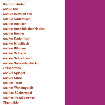
Hochzeitstruhen
Antike Uhr
Antiker Beistelltisch
Antiker Couchtisch
Antiker Esstisch
Antiker französischer Hocker
Antiker Hocker
Antiker Kartentisch
Antiker Mitteltisch
Antiker Pflanzer
Antiker Schrank
Antiker Schreibtisch
Antiker Seitenständer für
Zeitschriften
Antiker Spiegel
Antiker Stuhl
Antiker Tisch
Antiker Wandteppich
Antikes Bücherregal
Antikes französisches
Ölgemälde