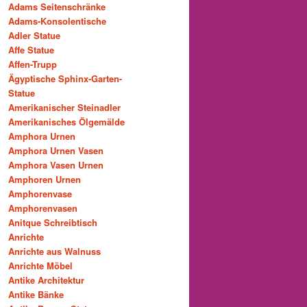
Adams Seitenschränke
Adams-Konsolentische
Adler Statue
Affe Statue
Affen-Trupp
Ägyptische Sphinx-Garten-
Statue
Amerikanischer Steinadler
Amerikanisches Ölgemälde
Amphora Urnen
Amphora Urnen Vasen
Amphora Vasen Urnen
Amphoren Urnen
Amphorenvase
Amphorenvasen
Anitque Schreibtisch
Anrichte
Anrichte aus Walnuss
Anrichte Möbel
Antike Architektur
Antike Bänke