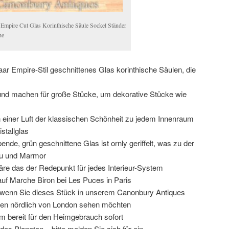
 Empire Cut Glas Korinthische Säule Sockel Ständer
he
r Empire-Stil geschnittenes Glas korinthische Säulen, die
und machen für große Stücke, um dekorative Stücke wie
n einer Luft der klassischen Schönheit zu jedem Innenraum
istallglas
nde, grün geschnittene Glas ist ornly geriffelt, was zu der
lu und Marmor
 wäre das der Redepunkt für jedes Interieur-System
uf Marche Biron bei Les Puces in Paris
, wenn Sie dieses Stück in unserem Canonbury Antiques
en nördlich von London sehen möchten
rm bereit für den Heimgebrauch sofort
es Planeten – bitte melden Sie sich für ein