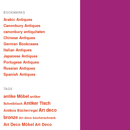
BOOKMARKS
Arabic Antiques
Canonbury Antiques
canonbury antiquitaten
Chinese Antiques
German Bookcases
Italian Antiques
Japanese Antiques
Portugese Antiques
Russian Antiques
Spanish Antiques
TAGS
antike Möbel
antiker
Antiker Tisch
Schreibtisch
Art deco
Antikes Bücherregal
bronze
Art deco bücherschrank
Art Deco Möbel
Art Deco