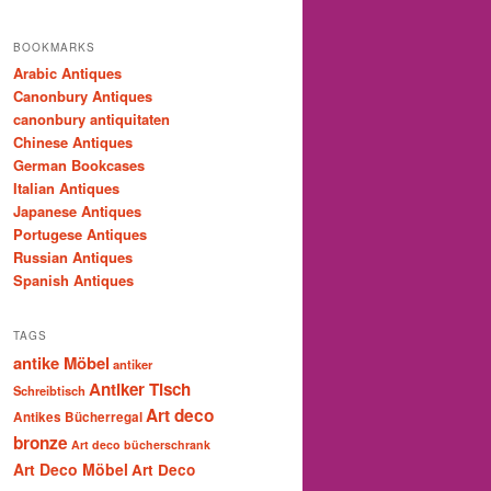
BOOKMARKS
Arabic Antiques
Canonbury Antiques
canonbury antiquitaten
Chinese Antiques
German Bookcases
Italian Antiques
Japanese Antiques
Portugese Antiques
Russian Antiques
Spanish Antiques
TAGS
antike Möbel
antiker
Antiker Tisch
Schreibtisch
Art deco
Antikes Bücherregal
bronze
Art deco bücherschrank
Art Deco Möbel
Art Deco