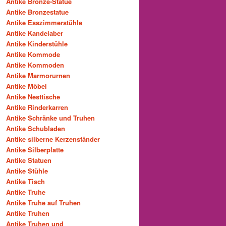
Antike Bronze-Statue
Antike Bronzestatue
Antike Esszimmerstühle
Antike Kandelaber
Antike Kinderstühle
Antike Kommode
Antike Kommoden
Antike Marmorurnen
Antike Möbel
Antike Nesttische
Antike Rinderkarren
Antike Schränke und Truhen
Antike Schubladen
Antike silberne Kerzenständer
Antike Silberplatte
Antike Statuen
Antike Stühle
Antike Tisch
Antike Truhe
Antike Truhe auf Truhen
Antike Truhen
Antike Truhen und