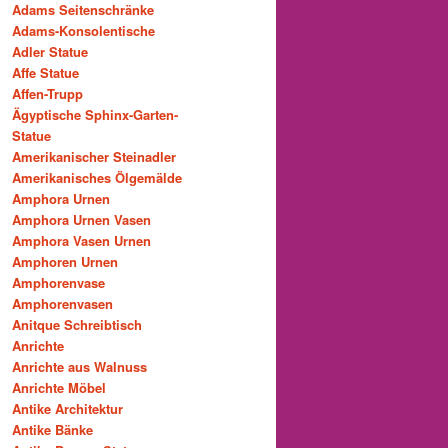
Adams Seitenschränke
Adams-Konsolentische
Adler Statue
Affe Statue
Affen-Trupp
Ägyptische Sphinx-Garten-
Statue
Amerikanischer Steinadler
Amerikanisches Ölgemälde
Amphora Urnen
Amphora Urnen Vasen
Amphora Vasen Urnen
Amphoren Urnen
Amphorenvase
Amphorenvasen
Anitque Schreibtisch
Anrichte
Anrichte aus Walnuss
Anrichte Möbel
Antike Architektur
Antike Bänke