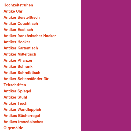
Hochzeitstruhen
Antike Uhr
Antiker Beistelltisch
Antiker Couchtisch
Antiker Esstisch
Antiker französischer Hocker
Antiker Hocker
Antiker Kartentisch
Antiker Mitteltisch
Antiker Pflanzer
Antiker Schrank
Antiker Schreibtisch
Antiker Seitenständer für
Zeitschriften
Antiker Spiegel
Antiker Stuhl
Antiker Tisch
Antiker Wandteppich
Antikes Bücherregal
Antikes französisches
Ölgemälde