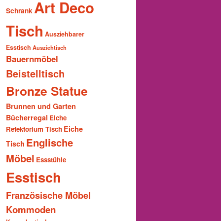
Art Deco
Schrank
Tisch
Ausziehbarer
Esstisch
Ausziehtisch
Bauernmöbel
Beistelltisch
Bronze Statue
Brunnen und Garten
Bücherregal
Eiche
Eiche
Refektorium Tisch
Englische
Tisch
Möbel
Essstühle
Esstisch
Französische Möbel
Kommoden