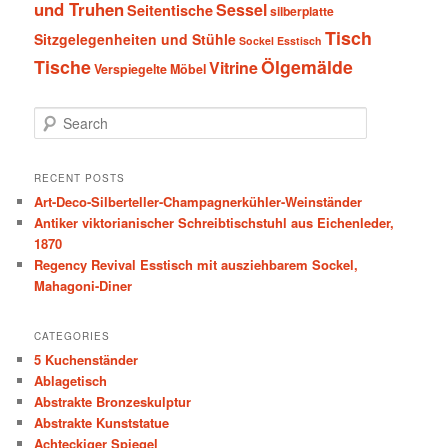
und Truhen
Sessel
Seitentische
silberplatte
Tisch
Sitzgelegenheiten und Stühle
Sockel Esstisch
Tische
Ölgemälde
Vitrine
Verspiegelte Möbel
S
e
a
r
RECENT POSTS
c
Art-Deco-Silberteller-Champagnerkühler-Weinständer
h
Antiker viktorianischer Schreibtischstuhl aus Eichenleder,
1870
Regency Revival Esstisch mit ausziehbarem Sockel,
Mahagoni-Diner
CATEGORIES
5 Kuchenständer
Ablagetisch
Abstrakte Bronzeskulptur
Abstrakte Kunststatue
Achteckiger Spiegel