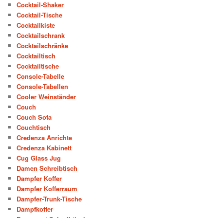
Cocktail-Shaker
Cocktail-Tische
Cocktailkiste
Cocktailschrank
Cocktailschränke
Cocktailtisch
Cocktailtische
Console-Tabelle
Console-Tabellen
Cooler Weinständer
Couch
Couch Sofa
Couchtisch
Credenza Anrichte
Credenza Kabinett
Cug Glass Jug
Damen Schreibtisch
Dampfer Koffer
Dampfer Kofferraum
Dampfer-Trunk-Tische
Dampfkoffer