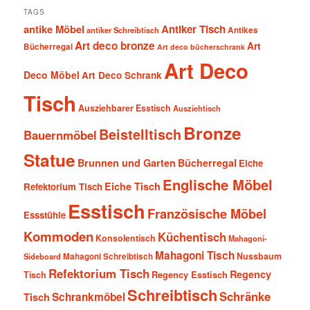
TAGS
antike Möbel
Antiker Tisch
antiker Schreibtisch
Antikes
Art deco bronze
Art
Bücherregal
Art deco bücherschrank
Art Deco
Deco Möbel
Art Deco Schrank
Tisch
Ausziehbarer Esstisch
Ausziehtisch
Bronze
Beistelltisch
Bauernmöbel
Statue
Brunnen und Garten
Bücherregal
Eiche
Englische Möbel
Eiche Tisch
Refektorium Tisch
Esstisch
Französische Möbel
Essstühle
Kommoden
Küchentisch
Konsolentisch
Mahagoni-
Mahagoni Tisch
Nussbaum
Sideboard
Mahagoni Schreibtisch
Refektorium Tisch
Regency
Tisch
Regency Esstisch
Schreibtisch
Schränke
Schrankmöbel
Tisch