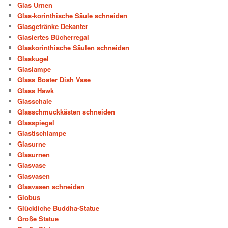
Glas Urnen
Glas-korinthische Säule schneiden
Glasgetränke Dekanter
Glasiertes Bücherregal
Glaskorinthische Säulen schneiden
Glaskugel
Glaslampe
Glass Boater Dish Vase
Glass Hawk
Glasschale
Glasschmuckkästen schneiden
Glasspiegel
Glastischlampe
Glasurne
Glasurnen
Glasvase
Glasvasen
Glasvasen schneiden
Globus
Glückliche Buddha-Statue
Große Statue