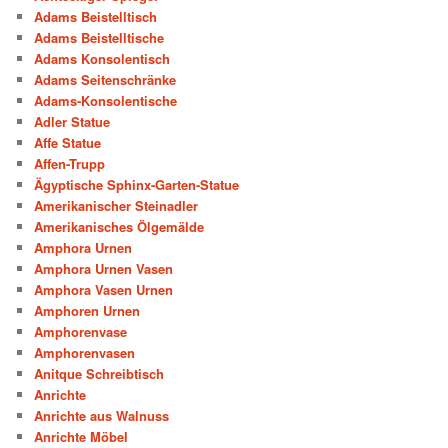
Adams Beistelltisch
Adams Beistelltische
Adams Konsolentisch
Adams Seitenschränke
Adams-Konsolentische
Adler Statue
Affe Statue
Affen-Trupp
Ägyptische Sphinx-Garten-Statue
Amerikanischer Steinadler
Amerikanisches Ölgemälde
Amphora Urnen
Amphora Urnen Vasen
Amphora Vasen Urnen
Amphoren Urnen
Amphorenvase
Amphorenvasen
Anitque Schreibtisch
Anrichte
Anrichte aus Walnuss
Anrichte Möbel