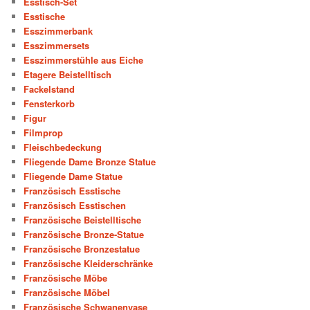
Esstisch-Set
Esstische
Esszimmerbank
Esszimmersets
Esszimmerstühle aus Eiche
Etagere Beistelltisch
Fackelstand
Fensterkorb
Figur
Filmprop
Fleischbedeckung
Fliegende Dame Bronze Statue
Fliegende Dame Statue
Französisch Esstische
Französisch Esstischen
Französische Beistelltische
Französische Bronze-Statue
Französische Bronzestatue
Französische Kleiderschränke
Französische Möbe
Französische Möbel
Französische Schwanenvase