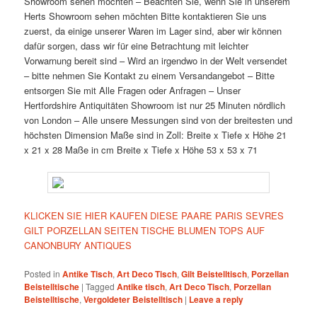
Showroom sehen möchten – Beachten Sie, wenn Sie in unserem
Herts Showroom sehen möchten Bitte kontaktieren Sie uns
zuerst, da einige unserer Waren im Lager sind, aber wir können
dafür sorgen, dass wir für eine Betrachtung mit leichter
Vorwarnung bereit sind – Wird an irgendwo in der Welt versendet
– bitte nehmen Sie Kontakt zu einem Versandangebot – Bitte
entsorgen Sie mit Alle Fragen oder Anfragen – Unser
Hertfordshire Antiquitäten Showroom ist nur 25 Minuten nördlich
von London – Alle unsere Messungen sind von der breitesten und
höchsten Dimension Maße sind in Zoll: Breite x Tiefe x Höhe 21
x 21 x 28 Maße in cm Breite x Tiefe x Höhe 53 x 53 x 71
KLICKEN SIE HIER KAUFEN DIESE PAARE PARIS SEVRES
GILT PORZELLAN SEITEN TISCHE BLUMEN TOPS AUF
CANONBURY ANTIQUES
Posted in
Antike Tisch
,
Art Deco Tisch
,
Gilt Beistelltisch
,
Porzellan
Beistelltische
|
Tagged
Antike tisch
,
Art Deco Tisch
,
Porzellan
Beistelltische
,
Vergoldeter Beistelltisch
|
Leave a reply