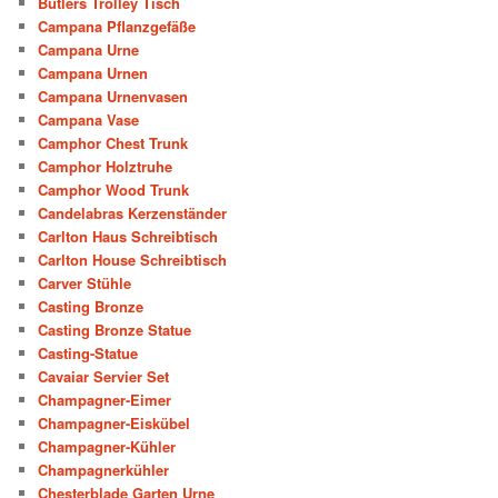
Butlers Trolley Tisch
Campana Pflanzgefäße
Campana Urne
Campana Urnen
Campana Urnenvasen
Campana Vase
Camphor Chest Trunk
Camphor Holztruhe
Camphor Wood Trunk
Candelabras Kerzenständer
Carlton Haus Schreibtisch
Carlton House Schreibtisch
Carver Stühle
Casting Bronze
Casting Bronze Statue
Casting-Statue
Cavaiar Servier Set
Champagner-Eimer
Champagner-Eiskübel
Champagner-Kühler
Champagnerkühler
Chesterblade Garten Urne