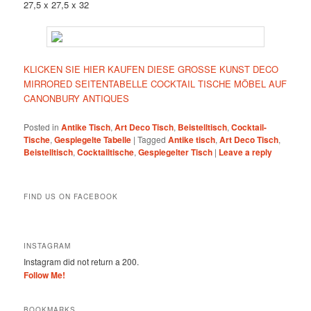
27,5 x 27,5 x 32
KLICKEN SIE HIER KAUFEN DIESE GROSSE KUNST DECO
MIRRORED SEITENTABELLE COCKTAIL TISCHE MÖBEL AUF
CANONBURY ANTIQUES
Posted in
Antike Tisch
,
Art Deco Tisch
,
Beistelltisch
,
Cocktail-
Tische
,
Gespiegelte Tabelle
|
Tagged
Antike tisch
,
Art Deco Tisch
,
Beistelltisch
,
Cocktailtische
,
Gespiegelter Tisch
|
Leave a reply
FIND US ON FACEBOOK
INSTAGRAM
Instagram did not return a 200.
Follow Me!
BOOKMARKS