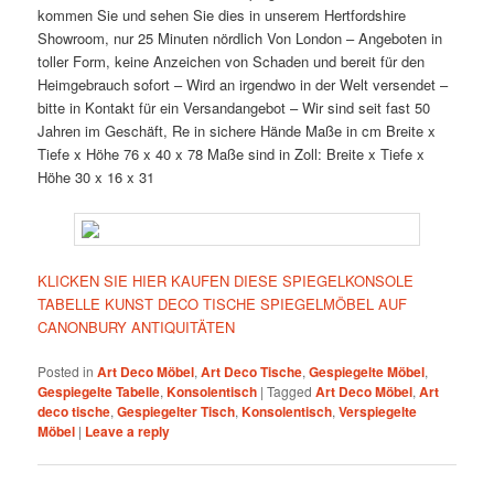
kommen Sie und sehen Sie dies in unserem Hertfordshire
Showroom, nur 25 Minuten nördlich Von London – Angeboten in
toller Form, keine Anzeichen von Schaden und bereit für den
Heimgebrauch sofort – Wird an irgendwo in der Welt versendet –
bitte in Kontakt für ein Versandangebot – Wir sind seit fast 50
Jahren im Geschäft, Re in sichere Hände Maße in cm Breite x
Tiefe x Höhe 76 x 40 x 78 Maße sind in Zoll: Breite x Tiefe x
Höhe 30 x 16 x 31
KLICKEN SIE HIER KAUFEN DIESE SPIEGELKONSOLE
TABELLE KUNST DECO TISCHE SPIEGELMÖBEL AUF
CANONBURY ANTIQUITÄTEN
Posted in
Art Deco Möbel
,
Art Deco Tische
,
Gespiegelte Möbel
,
Gespiegelte Tabelle
,
Konsolentisch
|
Tagged
Art Deco Möbel
,
Art
deco tische
,
Gespiegelter Tisch
,
Konsolentisch
,
Verspiegelte
Möbel
|
Leave a reply