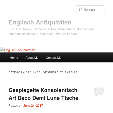
Sear
Englisch Antiquitäten
Bücherschränke, Essmöbel, antike Schreibtische, Bronzen und
Innenarchitektur von Canonbury Antiques, London …
Main
Home
About Me
Contact Me
Skip
Skip
menu
to
to
CATEGORY ARCHIVES:
GESPIEGELTE TABELLE
primary
secondary
Gespiegelte Konsolentisch
content
content
Art Deco Demi Lune Tische
Posted on
June 21, 2017