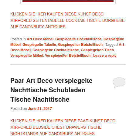
KLICKEN SIE HIER KAUFEN DIESE KUNST DECO
MIRRORED SEITENTABELLE COCKTAIL TISCHE BORGHESE
AUF CANONBURY ANTIQUES
Posted in
Art Deco Möbel
,
Gespiegelte Cocktailtische
,
Gespiegelte
Möbel
,
Gespiegelte Tabelle
,
Gespiegelter Beistelltisch
|
Tagged
Art
Deco Möbel
,
Gespiegelte Cocktailtische
,
Gespiegelten Tisch
,
Verspiegelte Möbel
,
Verspiegelter Beistelltisch
|
Leave a reply
Paar Art Deco verspiegelte
Nachttische Schubladen
Tische Nachttische
Posted on
June 21, 2017
KLICKEN SIE HIER KAUFEN DIESE PAAR-KUNST DECO
MIRRORED BEDSIDE CHEST DRAWERS TISCHE
NIGHTSTANDS AUF CANONBURY ANTIQUES