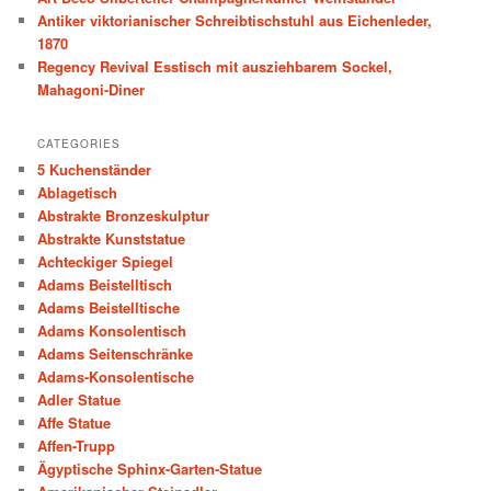
h
Antiker viktorianischer Schreibtischstuhl aus Eichenleder,
1870
Regency Revival Esstisch mit ausziehbarem Sockel,
Mahagoni-Diner
CATEGORIES
5 Kuchenständer
Ablagetisch
Abstrakte Bronzeskulptur
Abstrakte Kunststatue
Achteckiger Spiegel
Adams Beistelltisch
Adams Beistelltische
Adams Konsolentisch
Adams Seitenschränke
Adams-Konsolentische
Adler Statue
Affe Statue
Affen-Trupp
Ägyptische Sphinx-Garten-Statue