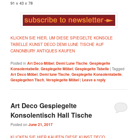
91 x 43 x 78
KLICKEN SIE HIER, UM DIESE SPIEGELTE KONSOLE
TABELLE KUNST DECO DEMI LUNE TISCHE AUF
CANONBURY ANTIQUES KAUFEN
Posted in
Art Deco Möbel
,
Demi Lune Tische
,
Gespiegelte
Konsolentabelle
,
Gespiegelte Möbel
,
Gespiegelte Tabelle
|
Tagged
Art Deco Möbel
,
Demi lune Tische
,
Gespiegelte Konsolentabelle
,
Gespiegelten Tisch
,
Verspiegelte Möbel
|
Leave a reply
Art Deco Gespiegelte
Konsolentisch Hall Tische
Posted on
June 21, 2017
KLICKEN SIE HIER KAUFEN DIESE KUNST DECO