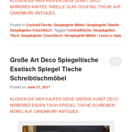
KLICKEN SIE HIER KAUFEN DIESE KUNST DECO
MIRRORED KAFFEE TABELLE GLAS COCKTAIL TISCHE AUF
CANONBURY ANTIQUES
Posted in
Cocktail-Tische
,
Gespiegelte Möbel
,
Gespiegelte Tabelle
,
Gespiegelter Couchtisch
|
Tagged
Cocktailtische
,
Gespiegelten
Tisch
,
Gespiegelter Couchtisch
,
Verspiegelte Möbel
|
Leave a reply
Große Art Deco Spiegeltische
Esstisch Spiegel Tische
Schreibtischmöbel
Posted on
June 21, 2017
KLICKEN SIE HIER KAUFEN DIESE GROSSE KUNST DECO
MIRRORED ESSEN TISCH SPIEGEL TISCHE SCHREIBEN
MÖBEL AUF CANONBURY ANTIQUES