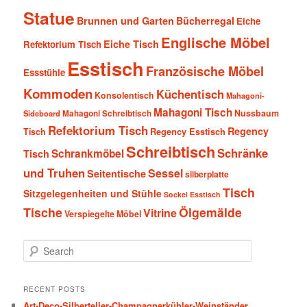
Statue
Brunnen und Garten
Bücherregal
Eiche
Englische Möbel
Eiche Tisch
Refektorium Tisch
Esstisch
Französische Möbel
Essstühle
Kommoden
Küchentisch
Konsolentisch
Mahagoni-
Mahagoni Tisch
Nussbaum
Sideboard
Mahagoni Schreibtisch
Refektorium Tisch
Regency
Tisch
Regency Esstisch
Schreibtisch
Schränke
Schrankmöbel
Tisch
und Truhen
Sessel
Seitentische
silberplatte
Tisch
Sitzgelegenheiten und Stühle
Sockel Esstisch
Tische
Ölgemälde
Vitrine
Verspiegelte Möbel
S
e
a
r
RECENT POSTS
c
Art-Deco-Silberteller-Champagnerkühler-Weinständer