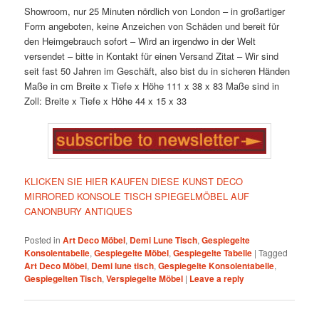
Showroom, nur 25 Minuten nördlich von London – in großartiger
Form angeboten, keine Anzeichen von Schäden und bereit für
den Heimgebrauch sofort – Wird an irgendwo in der Welt
versendet – bitte in Kontakt für einen Versand Zitat – Wir sind
seit fast 50 Jahren im Geschäft, also bist du in sicheren Händen
Maße in cm Breite x Tiefe x Höhe 111 x 38 x 83 Maße sind in
Zoll: Breite x Tiefe x Höhe 44 x 15 x 33
KLICKEN SIE HIER KAUFEN DIESE KUNST DECO
MIRRORED KONSOLE TISCH SPIEGELMÖBEL AUF
CANONBURY ANTIQUES
Posted in
Art Deco Möbel
,
Demi Lune Tisch
,
Gespiegelte
Konsolentabelle
,
Gespiegelte Möbel
,
Gespiegelte Tabelle
|
Tagged
Art Deco Möbel
,
Demi lune tisch
,
Gespiegelte Konsolentabelle
,
Gespiegelten Tisch
,
Verspiegelte Möbel
|
Leave a reply