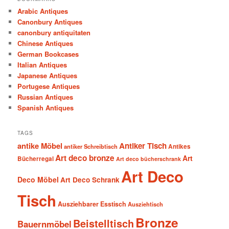
Arabic Antiques
Canonbury Antiques
canonbury antiquitaten
Chinese Antiques
German Bookcases
Italian Antiques
Japanese Antiques
Portugese Antiques
Russian Antiques
Spanish Antiques
TAGS
antike Möbel
Antiker Tisch
antiker Schreibtisch
Antikes
Art deco bronze
Art
Bücherregal
Art deco bücherschrank
Art Deco
Deco Möbel
Art Deco Schrank
Tisch
Ausziehbarer Esstisch
Ausziehtisch
Bronze
Beistelltisch
Bauernmöbel