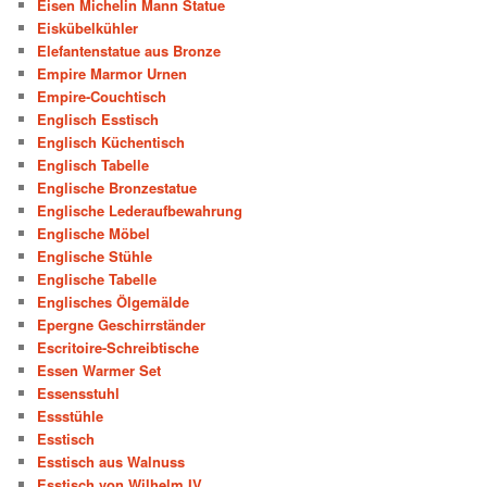
Eisen Michelin Mann Statue
Eiskübelkühler
Elefantenstatue aus Bronze
Empire Marmor Urnen
Empire-Couchtisch
Englisch Esstisch
Englisch Küchentisch
Englisch Tabelle
Englische Bronzestatue
Englische Lederaufbewahrung
Englische Möbel
Englische Stühle
Englische Tabelle
Englisches Ölgemälde
Epergne Geschirrständer
Escritoire-Schreibtische
Essen Warmer Set
Essensstuhl
Essstühle
Esstisch
Esstisch aus Walnuss
Esstisch von Wilhelm IV