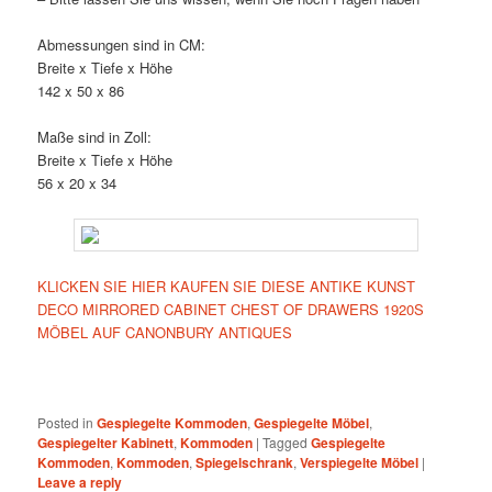
Abmessungen sind in CM:
Breite x Tiefe x Höhe
142 x 50 x 86
Maße sind in Zoll:
Breite x Tiefe x Höhe
56 x 20 x 34
KLICKEN SIE HIER KAUFEN SIE DIESE ANTIKE KUNST
DECO MIRRORED CABINET CHEST OF DRAWERS 1920S
MÖBEL AUF CANONBURY ANTIQUES
Posted in
Gespiegelte Kommoden
,
Gespiegelte Möbel
,
Gespiegelter Kabinett
,
Kommoden
|
Tagged
Gespiegelte
Kommoden
,
Kommoden
,
Spiegelschrank
,
Verspiegelte Möbel
|
Leave a reply