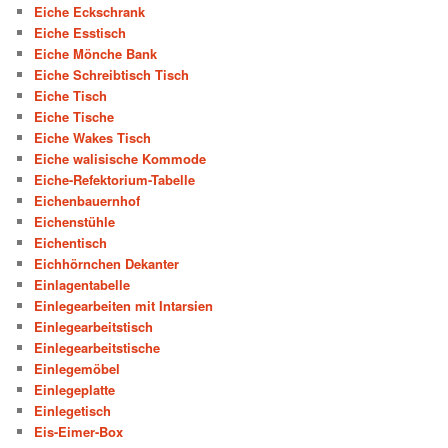
Eiche Eckschrank
Eiche Esstisch
Eiche Mönche Bank
Eiche Schreibtisch Tisch
Eiche Tisch
Eiche Tische
Eiche Wakes Tisch
Eiche walisische Kommode
Eiche-Refektorium-Tabelle
Eichenbauernhof
Eichenstühle
Eichentisch
Eichhörnchen Dekanter
Einlagentabelle
Einlegearbeiten mit Intarsien
Einlegearbeitstisch
Einlegearbeitstische
Einlegemöbel
Einlegeplatte
Einlegetisch
Eis-Eimer-Box