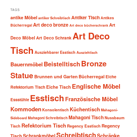
TAGS
antike Möbel
Antiker Tisch
antiker Schreibtisch
Antikes
Art deco bronze
Art
Bücherregal
Art deco bücherschrank
Art Deco
Deco Möbel
Art Deco Schrank
Tisch
Ausziehbarer Esstisch
Ausziehtisch
Bronze
Beistelltisch
Bauernmöbel
Statue
Brunnen und Garten
Bücherregal
Eiche
Englische Möbel
Eiche Tisch
Refektorium Tisch
Esstisch
Französische Möbel
Essstühle
Kommoden
Küchentisch
Konsolentisch
Mahagoni-
Mahagoni Tisch
Nussbaum
Sideboard
Mahagoni Schreibtisch
Refektorium Tisch
Regency
Tisch
Regency Esstisch
Schreibtisch
Schränke
Schrankmöbel
Tisch