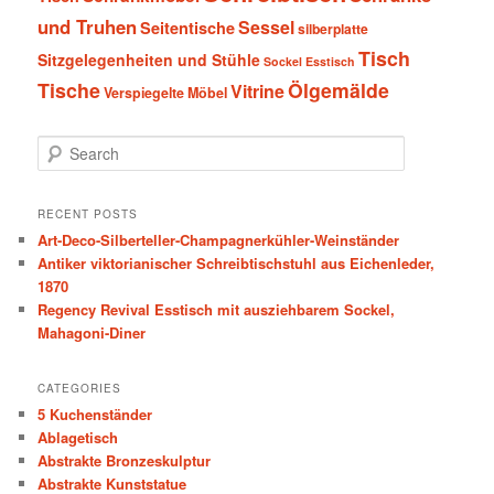
und Truhen
Sessel
Seitentische
silberplatte
Tisch
Sitzgelegenheiten und Stühle
Sockel Esstisch
Tische
Ölgemälde
Vitrine
Verspiegelte Möbel
S
e
a
r
RECENT POSTS
c
Art-Deco-Silberteller-Champagnerkühler-Weinständer
h
Antiker viktorianischer Schreibtischstuhl aus Eichenleder,
1870
Regency Revival Esstisch mit ausziehbarem Sockel,
Mahagoni-Diner
CATEGORIES
5 Kuchenständer
Ablagetisch
Abstrakte Bronzeskulptur
Abstrakte Kunststatue