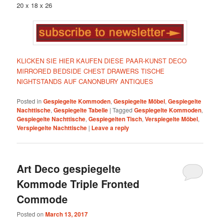
20 x 18 x 26
KLICKEN SIE HIER KAUFEN DIESE PAAR-KUNST DECO
MIRRORED BEDSIDE CHEST DRAWERS TISCHE
NIGHTSTANDS AUF CANONBURY ANTIQUES
Posted in
Gespiegelte Kommoden
,
Gespiegelte Möbel
,
Gespiegelte
Nachttische
,
Gespiegelte Tabelle
|
Tagged
Gespiegelte Kommoden
,
Gespiegelte Nachttische
,
Gespiegelten Tisch
,
Verspiegelte Möbel
,
Verspiegelte Nachttische
|
Leave a reply
Art Deco gespiegelte
Kommode Triple Fronted
Commode
Posted on
March 13, 2017