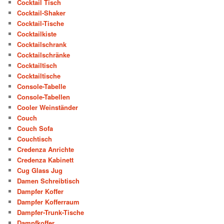
Cocktail Tisch
Cocktail-Shaker
Cocktail-Tische
Cocktailkiste
Cocktailschrank
Cocktailschränke
Cocktailtisch
Cocktailtische
Console-Tabelle
Console-Tabellen
Cooler Weinständer
Couch
Couch Sofa
Couchtisch
Credenza Anrichte
Credenza Kabinett
Cug Glass Jug
Damen Schreibtisch
Dampfer Koffer
Dampfer Kofferraum
Dampfer-Trunk-Tische
Dampfkoffer