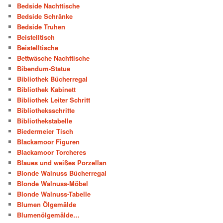
Bedside Nachttische
Bedside Schränke
Bedside Truhen
Beistelltisch
Beistelltische
Bettwäsche Nachttische
Bibendum-Statue
Bibliothek Bücherregal
Bibliothek Kabinett
Bibliothek Leiter Schritt
Bibliotheksschritte
Bibliothekstabelle
Biedermeier Tisch
Blackamoor Figuren
Blackamoor Torcheres
Blaues und weißes Porzellan
Blonde Walnuss Bücherregal
Blonde Walnuss-Möbel
Blonde Walnuss-Tabelle
Blumen Ölgemälde
Blumenölgemälde…