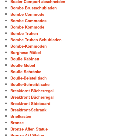
Boater Comport abschneiden
Bombe Brustschubladen
Bombe Commode
Bombe Commodes
Bombe Kommode
Bombe Truhen
Bombe Truhen Schubladen
Bombe-Kommoden
Borghese Möbel
Boulle Kabinett
Boulle Möbel
Boulle Schränke
Boulle-Beistelltisch
Boulle-Schreibtische
Breakfornt Bücherregal
Breakfront Bücherregal
Breakfront Sideboard
Breakfront-Schrank
Briefkasten
Bronze
Bronze Affen Statue
Bronze Akt Statue