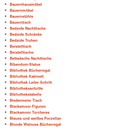
Bauernhausmöbel
Bauernmöbel
Bauernstühle
Bauerntisch
Bedside Nachttische
Bedside Schränke
Bedside Truhen
Beistelltisch
Beistelltische
Bettwäsche Nachttische
Bibendum-Statue
Bibliothek Bücherregal
Bibliothek Kabinett
Bibliothek Leiter Schritt
Bibliotheksschritte
Bibliothekstabelle
Biedermeier Tisch
Blackamoor Figuren
Blackamoor Torcheres
Blaues und weißes Porzellan
Blonde Walnuss Bücherregal