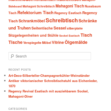
Mahagoni Tisch
Nussbaum
Sideboard
Mahagoni Schreibtisch
Refektorium Tisch
Regency
Tisch
Regency Esstisch
Schreibtisch
Schränke
Schrankmöbel
Tisch
und Truhen
Sessel
Seitentische
silberplatte
Tisch
Sitzgelegenheiten und Stühle
Sockel Esstisch
Tische
Ölgemälde
Vitrine
Verspiegelte Möbel
S
e
a
r
RECENT POSTS
c
Art-Deco-Silberteller-Champagnerkühler-Weinständer
h
Antiker viktorianischer Schreibtischstuhl aus Eichenleder,
1870
Regency Revival Esstisch mit ausziehbarem Sockel,
Mahagoni-Diner
CATEGORIES