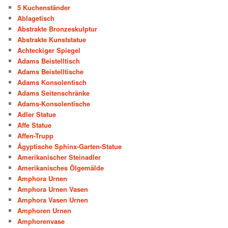
5 Kuchenständer
Ablagetisch
Abstrakte Bronzeskulptur
Abstrakte Kunststatue
Achteckiger Spiegel
Adams Beistelltisch
Adams Beistelltische
Adams Konsolentisch
Adams Seitenschränke
Adams-Konsolentische
Adler Statue
Affe Statue
Affen-Trupp
Ägyptische Sphinx-Garten-Statue
Amerikanischer Steinadler
Amerikanisches Ölgemälde
Amphora Urnen
Amphora Urnen Vasen
Amphora Vasen Urnen
Amphoren Urnen
Amphorenvase