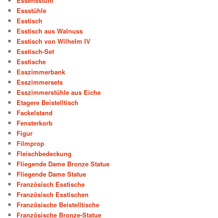
Essensstuhl
Essstühle
Esstisch
Esstisch aus Walnuss
Esstisch von Wilhelm IV
Esstisch-Set
Esstische
Esszimmerbank
Esszimmersets
Esszimmerstühle aus Eiche
Etagere Beistelltisch
Fackelstand
Fensterkorb
Figur
Filmprop
Fleischbedeckung
Fliegende Dame Bronze Statue
Fliegende Dame Statue
Französisch Esstische
Französisch Esstischen
Französische Beistelltische
Französische Bronze-Statue