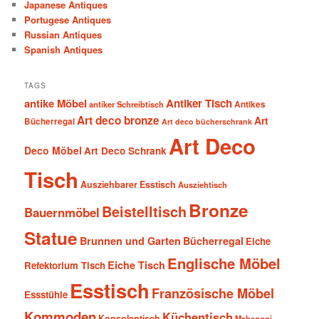
Japanese Antiques
Portugese Antiques
Russian Antiques
Spanish Antiques
TAGS
antike Möbel
Antiker Tisch
antiker Schreibtisch
Antikes
Art deco bronze
Art
Bücherregal
Art deco bücherschrank
Art Deco
Deco Möbel
Art Deco Schrank
Tisch
Ausziehbarer Esstisch
Ausziehtisch
Bronze
Beistelltisch
Bauernmöbel
Statue
Brunnen und Garten
Bücherregal
Eiche
Englische Möbel
Eiche Tisch
Refektorium Tisch
Esstisch
Französische Möbel
Essstühle
Kommoden
Küchentisch
Konsolentisch
Mahagoni-