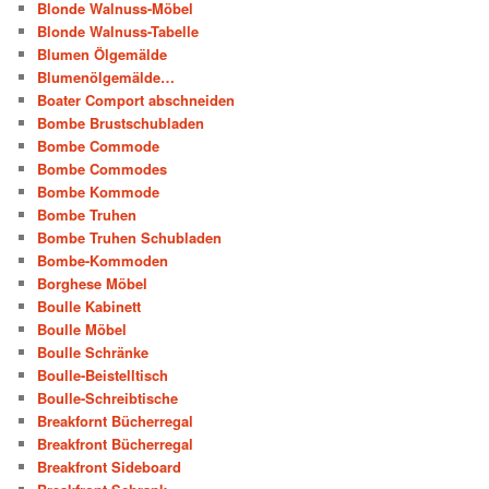
Blonde Walnuss-Möbel
Blonde Walnuss-Tabelle
Blumen Ölgemälde
Blumenölgemälde…
Boater Comport abschneiden
Bombe Brustschubladen
Bombe Commode
Bombe Commodes
Bombe Kommode
Bombe Truhen
Bombe Truhen Schubladen
Bombe-Kommoden
Borghese Möbel
Boulle Kabinett
Boulle Möbel
Boulle Schränke
Boulle-Beistelltisch
Boulle-Schreibtische
Breakfornt Bücherregal
Breakfront Bücherregal
Breakfront Sideboard