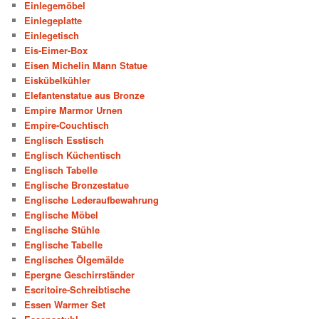
Einlegemöbel
Einlegeplatte
Einlegetisch
Eis-Eimer-Box
Eisen Michelin Mann Statue
Eiskübelkühler
Elefantenstatue aus Bronze
Empire Marmor Urnen
Empire-Couchtisch
Englisch Esstisch
Englisch Küchentisch
Englisch Tabelle
Englische Bronzestatue
Englische Lederaufbewahrung
Englische Möbel
Englische Stühle
Englische Tabelle
Englisches Ölgemälde
Epergne Geschirrständer
Escritoire-Schreibtische
Essen Warmer Set