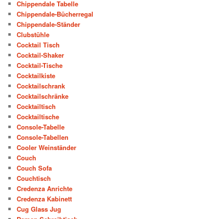
Chippendale Tabelle
Chippendale-Bücherregal
Chippendale-Ständer
Clubstühle
Cocktail Tisch
Cocktail-Shaker
Cocktail-Tische
Cocktailkiste
Cocktailschrank
Cocktailschränke
Cocktailtisch
Cocktailtische
Console-Tabelle
Console-Tabellen
Cooler Weinständer
Couch
Couch Sofa
Couchtisch
Credenza Anrichte
Credenza Kabinett
Cug Glass Jug