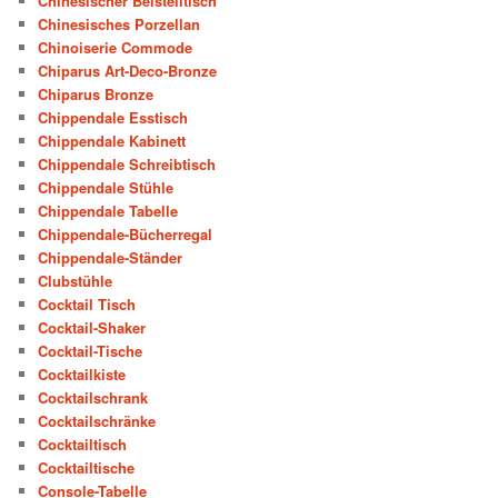
Chinesischer Beistelltisch
Chinesisches Porzellan
Chinoiserie Commode
Chiparus Art-Deco-Bronze
Chiparus Bronze
Chippendale Esstisch
Chippendale Kabinett
Chippendale Schreibtisch
Chippendale Stühle
Chippendale Tabelle
Chippendale-Bücherregal
Chippendale-Ständer
Clubstühle
Cocktail Tisch
Cocktail-Shaker
Cocktail-Tische
Cocktailkiste
Cocktailschrank
Cocktailschränke
Cocktailtisch
Cocktailtische
Console-Tabelle