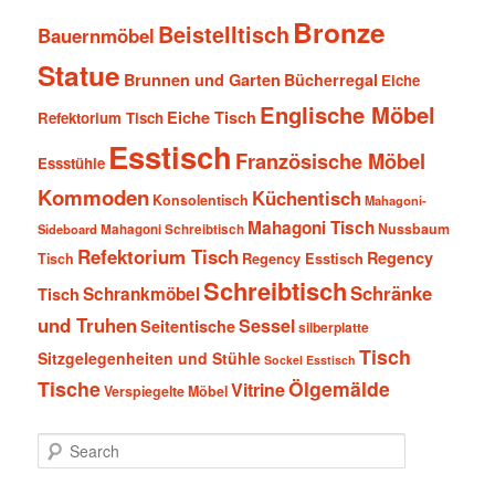
Bronze
Beistelltisch
Bauernmöbel
Statue
Brunnen und Garten
Bücherregal
Eiche
Englische Möbel
Eiche Tisch
Refektorium Tisch
Esstisch
Französische Möbel
Essstühle
Kommoden
Küchentisch
Konsolentisch
Mahagoni-
Mahagoni Tisch
Nussbaum
Sideboard
Mahagoni Schreibtisch
Refektorium Tisch
Regency
Tisch
Regency Esstisch
Schreibtisch
Schränke
Schrankmöbel
Tisch
und Truhen
Sessel
Seitentische
silberplatte
Tisch
Sitzgelegenheiten und Stühle
Sockel Esstisch
Tische
Ölgemälde
Vitrine
Verspiegelte Möbel
S
e
a