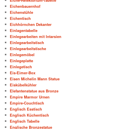
Eiche-Refektorium-Tabelle
Eichenbauernhof
Eichenstühle
Eichentisch
Eichhörnchen Dekanter
Einlagentabelle
Einlegearbeiten mit Intarsien
Einlegearbeitstisch
Einlegearbeitstische
Einlegemöbel
Einlegeplatte
Einlegetisch
Eis-Eimer-Box
Eisen Michelin Mann Statue
Eiskübelkühler
Elefantenstatue aus Bronze
Empire Marmor Urnen
Empire-Couchtisch
Englisch Esstisch
Englisch Küchentisch
Englisch Tabelle
Englische Bronzestatue