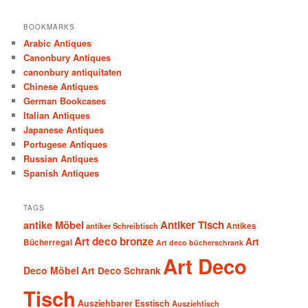
BOOKMARKS
Arabic Antiques
Canonbury Antiques
canonbury antiquitaten
Chinese Antiques
German Bookcases
Italian Antiques
Japanese Antiques
Portugese Antiques
Russian Antiques
Spanish Antiques
TAGS
antike Möbel
Antiker Tisch
antiker Schreibtisch
Antikes
Art deco bronze
Art
Bücherregal
Art deco bücherschrank
Art Deco
Deco Möbel
Art Deco Schrank
Tisch
Ausziehbarer Esstisch
Ausziehtisch