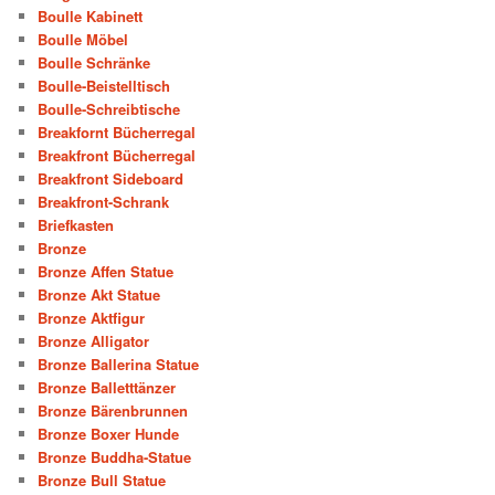
Boulle Kabinett
Boulle Möbel
Boulle Schränke
Boulle-Beistelltisch
Boulle-Schreibtische
Breakfornt Bücherregal
Breakfront Bücherregal
Breakfront Sideboard
Breakfront-Schrank
Briefkasten
Bronze
Bronze Affen Statue
Bronze Akt Statue
Bronze Aktfigur
Bronze Alligator
Bronze Ballerina Statue
Bronze Balletttänzer
Bronze Bärenbrunnen
Bronze Boxer Hunde
Bronze Buddha-Statue
Bronze Bull Statue