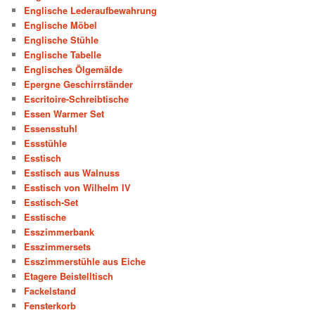
Englische Lederaufbewahrung
Englische Möbel
Englische Stühle
Englische Tabelle
Englisches Ölgemälde
Epergne Geschirrständer
Escritoire-Schreibtische
Essen Warmer Set
Essensstuhl
Essstühle
Esstisch
Esstisch aus Walnuss
Esstisch von Wilhelm IV
Esstisch-Set
Esstische
Esszimmerbank
Esszimmersets
Esszimmerstühle aus Eiche
Etagere Beistelltisch
Fackelstand
Fensterkorb