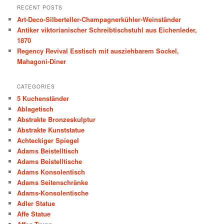
r
RECENT POSTS
c
Art-Deco-Silberteller-Champagnerkühler-Weinständer
h
Antiker viktorianischer Schreibtischstuhl aus Eichenleder,
1870
Regency Revival Esstisch mit ausziehbarem Sockel,
Mahagoni-Diner
CATEGORIES
5 Kuchenständer
Ablagetisch
Abstrakte Bronzeskulptur
Abstrakte Kunststatue
Achteckiger Spiegel
Adams Beistelltisch
Adams Beistelltische
Adams Konsolentisch
Adams Seitenschränke
Adams-Konsolentische
Adler Statue
Affe Statue