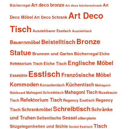
Art deco bronze
Art
Bücherregal
Art deco bücherschrank
Art Deco
Deco Möbel
Art Deco Schrank
Tisch
Ausziehbarer Esstisch
Ausziehtisch
Bronze
Beistelltisch
Bauernmöbel
Statue
Brunnen und Garten
Bücherregal
Eiche
Englische Möbel
Eiche Tisch
Refektorium Tisch
Esstisch
Französische Möbel
Essstühle
Kommoden
Küchentisch
Konsolentisch
Mahagoni-
Mahagoni Tisch
Nussbaum
Sideboard
Mahagoni Schreibtisch
Refektorium Tisch
Regency
Tisch
Regency Esstisch
Schreibtisch
Schränke
Schrankmöbel
Tisch
und Truhen
Sessel
Seitentische
silberplatte
Tisch
Sitzgelegenheiten und Stühle
Sockel Esstisch