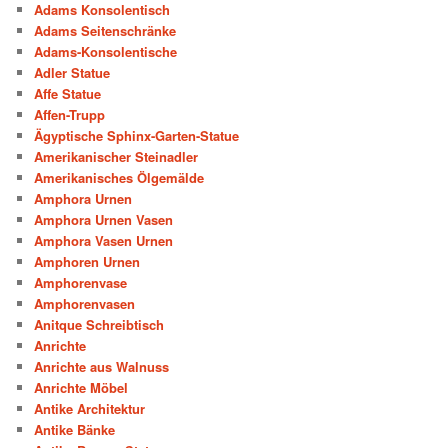
Adams Konsolentisch
Adams Seitenschränke
Adams-Konsolentische
Adler Statue
Affe Statue
Affen-Trupp
Ägyptische Sphinx-Garten-Statue
Amerikanischer Steinadler
Amerikanisches Ölgemälde
Amphora Urnen
Amphora Urnen Vasen
Amphora Vasen Urnen
Amphoren Urnen
Amphorenvase
Amphorenvasen
Anitque Schreibtisch
Anrichte
Anrichte aus Walnuss
Anrichte Möbel
Antike Architektur
Antike Bänke