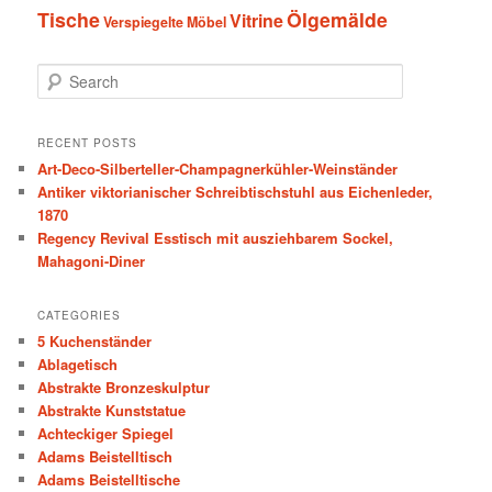
Tische
Ölgemälde
Vitrine
Verspiegelte Möbel
S
e
a
r
RECENT POSTS
c
Art-Deco-Silberteller-Champagnerkühler-Weinständer
h
Antiker viktorianischer Schreibtischstuhl aus Eichenleder,
1870
Regency Revival Esstisch mit ausziehbarem Sockel,
Mahagoni-Diner
CATEGORIES
5 Kuchenständer
Ablagetisch
Abstrakte Bronzeskulptur
Abstrakte Kunststatue
Achteckiger Spiegel
Adams Beistelltisch
Adams Beistelltische