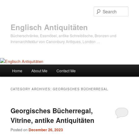
Sear
Englisch Antiquitäten
Bücherschränke, Essmöbel, antike Schreibtische, Bronzen und
Innenarchitektur von Canonbury Antiques, London …
Main
Home
About Me
Contact Me
Skip
Skip
menu
to
to
CATEGORY ARCHIVES:
GEORGISCHES BÜCHERREGAL
primary
secondary
Georgisches Bücherregal,
content
content
Vitrine, antike Antiquitäten
Posted on
December 26, 2023