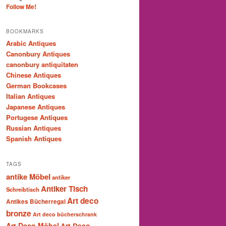
Follow Me!
BOOKMARKS
Arabic Antiques
Canonbury Antiques
canonbury antiquitaten
Chinese Antiques
German Bookcases
Italian Antiques
Japanese Antiques
Portugese Antiques
Russian Antiques
Spanish Antiques
TAGS
antike Möbel
antiker
Antiker Tisch
Schreibtisch
Art deco
Antikes Bücherregal
bronze
Art deco bücherschrank
Art Deco Möbel
Art Deco