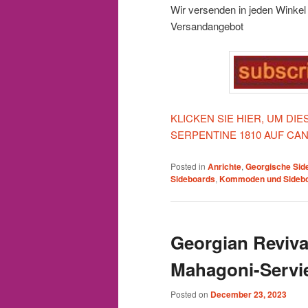
Wir versenden in jeden Winkel d
Versandangebot
KLICKEN SIE HIER, UM D
SERPENTINE 1810 AUF CA
Posted in
Anrichte
,
Georgische Sid
Sideboards
,
Kommoden und Sideb
Georgian Reviva
Mahagoni-Servie
Posted on
December 23, 2023