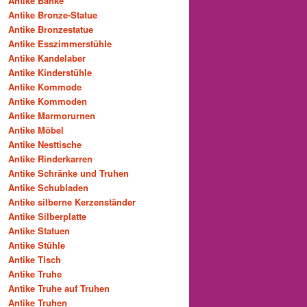
Antike Bänke
Antike Bronze-Statue
Antike Bronzestatue
Antike Esszimmerstühle
Antike Kandelaber
Antike Kinderstühle
Antike Kommode
Antike Kommoden
Antike Marmorurnen
Antike Möbel
Antike Nesttische
Antike Rinderkarren
Antike Schränke und Truhen
Antike Schubladen
Antike silberne Kerzenständer
Antike Silberplatte
Antike Statuen
Antike Stühle
Antike Tisch
Antike Truhe
Antike Truhe auf Truhen
Antike Truhen