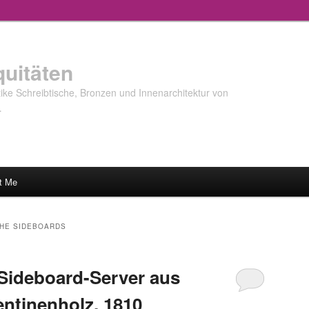
quitäten
ke Schreibtische, Bronzen und Innenarchitektur von
…
t Me
HE SIDEBOARDS
Sideboard-Server aus
ntinenholz, 1810