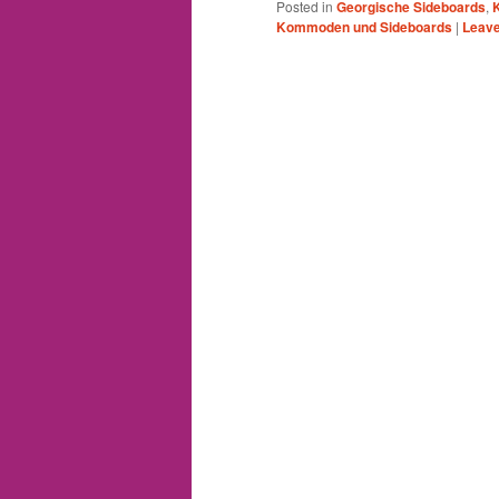
Posted in
Georgische Sideboards
,
Kommoden und Sideboards
|
Leave