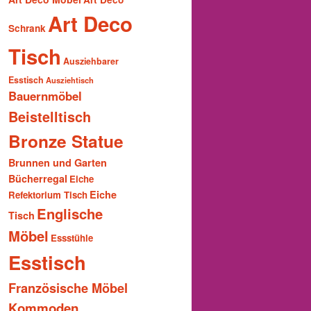
Art Deco
Schrank
Tisch
Ausziehbarer
Esstisch
Ausziehtisch
Bauernmöbel
Beistelltisch
Bronze Statue
Brunnen und Garten
Bücherregal
Eiche
Eiche
Refektorium Tisch
Englische
Tisch
Möbel
Essstühle
Esstisch
Französische Möbel
Kommoden