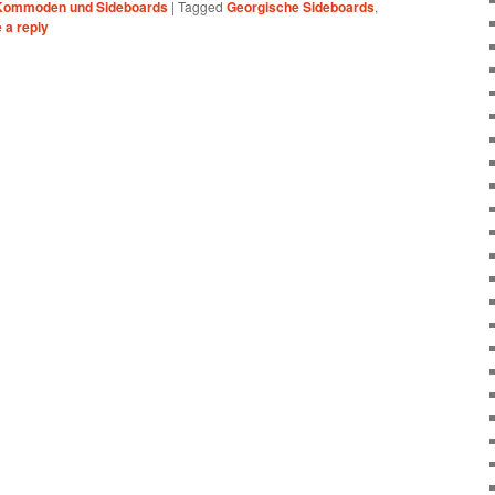
Kommoden und Sideboards
|
Tagged
Georgische Sideboards
,
 a reply