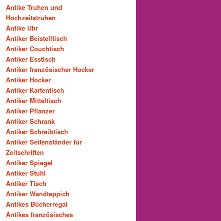
Antike Truhen und
Hochzeitstruhen
Antike Uhr
Antiker Beistelltisch
Antiker Couchtisch
Antiker Esstisch
Antiker französischer Hocker
Antiker Hocker
Antiker Kartentisch
Antiker Mitteltisch
Antiker Pflanzer
Antiker Schrank
Antiker Schreibtisch
Antiker Seitenständer für
Zeitschriften
Antiker Spiegel
Antiker Stuhl
Antiker Tisch
Antiker Wandteppich
Antikes Bücherregal
Antikes französisches