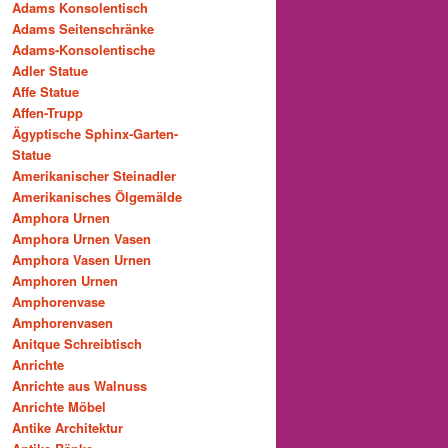
Adams Konsolentisch
Adams Seitenschränke
Adams-Konsolentische
Adler Statue
Affe Statue
Affen-Trupp
Ägyptische Sphinx-Garten-
Statue
Amerikanischer Steinadler
Amerikanisches Ölgemälde
Amphora Urnen
Amphora Urnen Vasen
Amphora Vasen Urnen
Amphoren Urnen
Amphorenvase
Amphorenvasen
Anitque Schreibtisch
Anrichte
Anrichte aus Walnuss
Anrichte Möbel
Antike Architektur