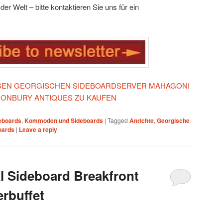
er Welt – bitte kontaktieren Sie uns für ein
IESEN GEORGISCHEN SIDEBOARDSERVER MAHAGONI
NONBURY ANTIQUES ZU KAUFEN
eboards
,
Kommoden und Sideboards
|
Tagged
Anrichte
,
Georgische
oards
|
Leave a reply
l Sideboard Breakfront
rbuffet