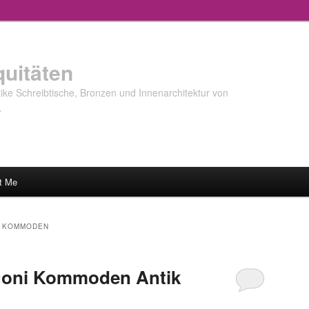
quitäten
ke Schreibtische, Bronzen und Innenarchitektur von
…
t Me
 KOMMODEN
goni Kommoden Antik