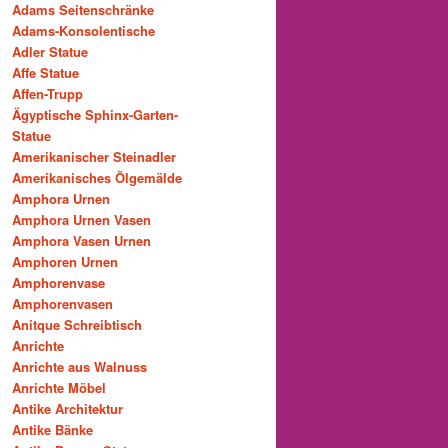
Adams Seitenschränke
Adams-Konsolentische
Adler Statue
Affe Statue
Affen-Trupp
Ägyptische Sphinx-Garten-
Statue
Amerikanischer Steinadler
Amerikanisches Ölgemälde
Amphora Urnen
Amphora Urnen Vasen
Amphora Vasen Urnen
Amphoren Urnen
Amphorenvase
Amphorenvasen
Anitque Schreibtisch
Anrichte
Anrichte aus Walnuss
Anrichte Möbel
Antike Architektur
Antike Bänke