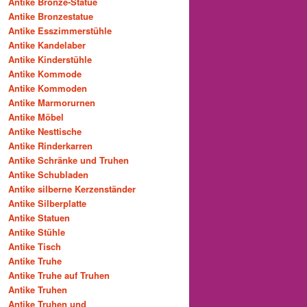
Antike Bronze-Statue
Antike Bronzestatue
Antike Esszimmerstühle
Antike Kandelaber
Antike Kinderstühle
Antike Kommode
Antike Kommoden
Antike Marmorurnen
Antike Möbel
Antike Nesttische
Antike Rinderkarren
Antike Schränke und Truhen
Antike Schubladen
Antike silberne Kerzenständer
Antike Silberplatte
Antike Statuen
Antike Stühle
Antike Tisch
Antike Truhe
Antike Truhe auf Truhen
Antike Truhen
Antike Truhen und