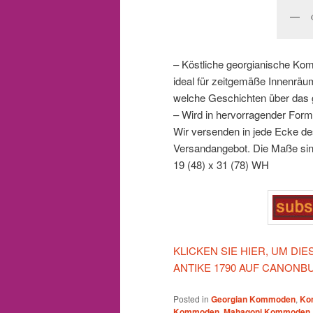
– Köstliche georgianische K
ideal für zeitgemäße Innenrä
welche Geschichten über das 
– Wird in hervorragender Form
Wir versenden in jede Ecke des
Versandangebot. Die Maße sin
19 (48) x 31 (78) WH
KLICKEN SIE HIER, UM D
ANTIKE 1790 AUF CANONB
Posted in
Georgian Kommoden
,
Ko
Kommoden
,
Mahagoni Kommoden