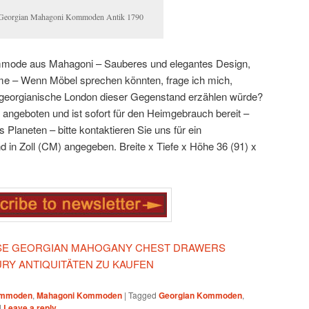
Georgian Mahagoni Kommoden Antik 1790
ommode aus Mahagoni
– Sauberes und elegantes Design,
ume
– Wenn Möbel sprechen könnten, frage ich mich,
georgianische London dieser Gegenstand erzählen würde?
 angeboten und ist sofort für den Heimgebrauch bereit
–
 Planeten – bitte kontaktieren Sie uns für ein
d in Zoll (CM) angegeben.
Breite x Tiefe x Höhe
36 (91) x
IESE GEORGIAN MAHOGANY CHEST DRAWERS
URY ANTIQUITÄTEN ZU KAUFEN
mmoden
,
Mahagoni Kommoden
|
Tagged
Georgian Kommoden
,
|
Leave a reply