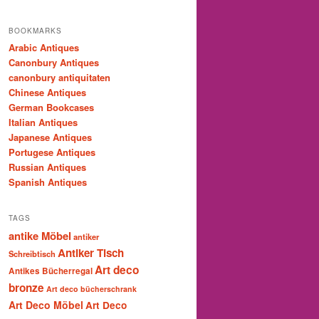
BOOKMARKS
Arabic Antiques
Canonbury Antiques
canonbury antiquitaten
Chinese Antiques
German Bookcases
Italian Antiques
Japanese Antiques
Portugese Antiques
Russian Antiques
Spanish Antiques
TAGS
antike Möbel
antiker
Antiker Tisch
Schreibtisch
Art deco
Antikes Bücherregal
bronze
Art deco bücherschrank
Art Deco Möbel
Art Deco