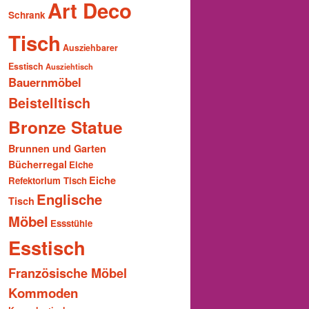
Art Deco
Schrank
Tisch
Ausziehbarer
Esstisch
Ausziehtisch
Bauernmöbel
Beistelltisch
Bronze Statue
Brunnen und Garten
Bücherregal
Eiche
Eiche
Refektorium Tisch
Englische
Tisch
Möbel
Essstühle
Esstisch
Französische Möbel
Kommoden