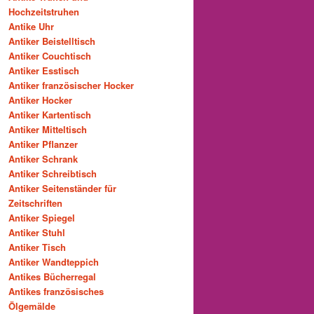
Hochzeitstruhen
Antike Uhr
Antiker Beistelltisch
Antiker Couchtisch
Antiker Esstisch
Antiker französischer Hocker
Antiker Hocker
Antiker Kartentisch
Antiker Mitteltisch
Antiker Pflanzer
Antiker Schrank
Antiker Schreibtisch
Antiker Seitenständer für
Zeitschriften
Antiker Spiegel
Antiker Stuhl
Antiker Tisch
Antiker Wandteppich
Antikes Bücherregal
Antikes französisches
Ölgemälde