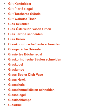
Gilt Kandelaber
Gilt Pier Spiegel
Gilt Torcheres Stände
Gilt Walnuss Tisch
Glas Dekanter
Glas Österreich Vasen Urnen
Glas Terrine schneiden
Glas Urnen
Glas-korinthische Säule schneiden
Glasgetränke Dekanter
Glasiertes Bücherregal
Glaskorinthische Säulen schneiden
Glaskugel
Glaslampe
Glass Boater Dish Vase
Glass Hawk
Glasschale
Glasschmuckkästen schneiden
Glasspiegel
Glastischlampe
Glasurne