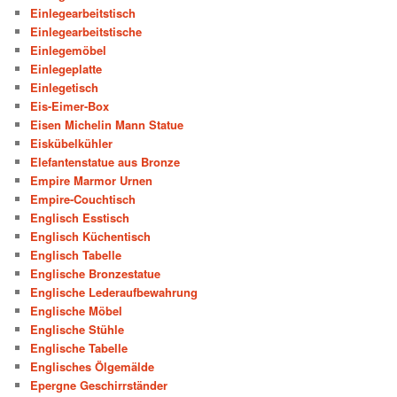
Einlegearbeitstisch
Einlegearbeitstische
Einlegemöbel
Einlegeplatte
Einlegetisch
Eis-Eimer-Box
Eisen Michelin Mann Statue
Eiskübelkühler
Elefantenstatue aus Bronze
Empire Marmor Urnen
Empire-Couchtisch
Englisch Esstisch
Englisch Küchentisch
Englisch Tabelle
Englische Bronzestatue
Englische Lederaufbewahrung
Englische Möbel
Englische Stühle
Englische Tabelle
Englisches Ölgemälde
Epergne Geschirrständer