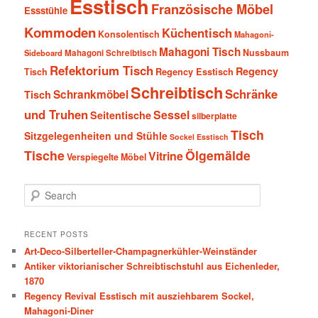
Esstisch
Französische Möbel
Essstühle
Kommoden
Küchentisch
Konsolentisch
Mahagoni-
Mahagoni Tisch
Nussbaum
Sideboard
Mahagoni Schreibtisch
Refektorium Tisch
Regency
Tisch
Regency Esstisch
Schreibtisch
Schränke
Schrankmöbel
Tisch
und Truhen
Sessel
Seitentische
silberplatte
Tisch
Sitzgelegenheiten und Stühle
Sockel Esstisch
Tische
Ölgemälde
Vitrine
Verspiegelte Möbel
S
e
a
r
RECENT POSTS
c
Art-Deco-Silberteller-Champagnerkühler-Weinständer
h
Antiker viktorianischer Schreibtischstuhl aus Eichenleder,
1870
Regency Revival Esstisch mit ausziehbarem Sockel,
Mahagoni-Diner