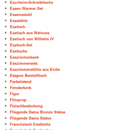
Escritoire-Schreibtische
Essen Warmer Set
Essensstuhl
Essstühle
Esstisch
Esstisch aus Walnuss
Esstisch von Wilhelm IV
Esstisch-Set
Esstische
Esszimmerbank
Esszimmersets
Esszimmerstühle aus Eiche
Etagere Beistelltisch
Fackelstand
Fensterkorb
Figur
Filmprop
Fleischbedeckung
Fliegende Dame Bronze Statue
Fliegende Dame Statue
Französisch Esstische