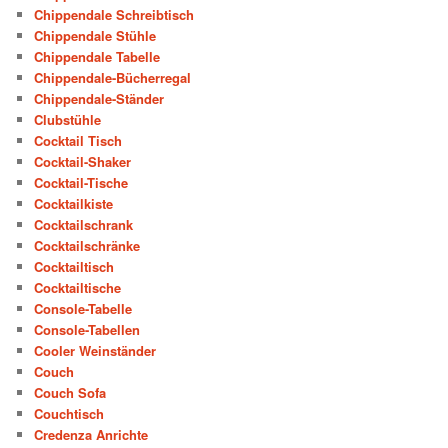
Chippendale Schreibtisch
Chippendale Stühle
Chippendale Tabelle
Chippendale-Bücherregal
Chippendale-Ständer
Clubstühle
Cocktail Tisch
Cocktail-Shaker
Cocktail-Tische
Cocktailkiste
Cocktailschrank
Cocktailschränke
Cocktailtisch
Cocktailtische
Console-Tabelle
Console-Tabellen
Cooler Weinständer
Couch
Couch Sofa
Couchtisch
Credenza Anrichte