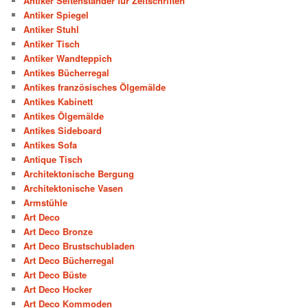
Antiker Seitenständer für Zeitschriften
Antiker Spiegel
Antiker Stuhl
Antiker Tisch
Antiker Wandteppich
Antikes Bücherregal
Antikes französisches Ölgemälde
Antikes Kabinett
Antikes Ölgemälde
Antikes Sideboard
Antikes Sofa
Antique Tisch
Architektonische Bergung
Architektonische Vasen
Armstühle
Art Deco
Art Deco Bronze
Art Deco Brustschubladen
Art Deco Bücherregal
Art Deco Büste
Art Deco Hocker
Art Deco Kommoden