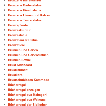
Bronzene Balletttänzer
Bronzene Gartenstatue
Bronzene Hirschstatue
Bronzene Löwen und Katzen
Bronzene Tänzerstatue
Bronzepferde
Bronzeskulptur
Bronzestatue
Bronzetänzer Statue
Bronzetiere
Brunnen und Garten
Brunnen und Gartenstatuen
Brunnen-Statue
Brust Sideboard
Brustkabinett
Brustkorb
Brustschubladen Kommode
Bücherregal
Bücherregal anzeigen
Bücherregal aus Mahagoni
Bücherregal aus Walnuss
Bücherregal der Bibliothek