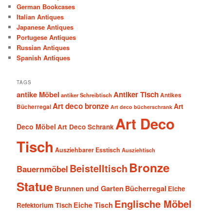
German Bookcases
Italian Antiques
Japanese Antiques
Portugese Antiques
Russian Antiques
Spanish Antiques
TAGS
antike Möbel
Antiker Tisch
antiker Schreibtisch
Antikes
Art deco bronze
Art
Bücherregal
Art deco bücherschrank
Art Deco
Deco Möbel
Art Deco Schrank
Tisch
Ausziehbarer Esstisch
Ausziehtisch
Bronze
Beistelltisch
Bauernmöbel
Statue
Brunnen und Garten
Bücherregal
Eiche
Englische Möbel
Eiche Tisch
Refektorium Tisch