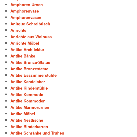
Amphoren Urnen
Amphorenvase
Amphorenvasen
Anitque Schreibtisch
Anrichte
Anrichte aus Walnuss
Anrichte Möbel
Antike Architektur
Antike Bänke
Antike Bronze-Statue
Antike Bronzestatue
Antike Esszimmerstühle
Antike Kandelaber
Antike Kinderstühle
Antike Kommode
Antike Kommoden
Antike Marmorurnen
Antike Möbel
Antike Nesttische
Antike Rinderkarren
Antike Schränke und Truhen