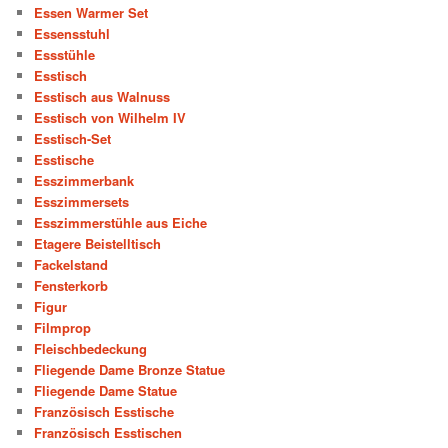
Essen Warmer Set
Essensstuhl
Essstühle
Esstisch
Esstisch aus Walnuss
Esstisch von Wilhelm IV
Esstisch-Set
Esstische
Esszimmerbank
Esszimmersets
Esszimmerstühle aus Eiche
Etagere Beistelltisch
Fackelstand
Fensterkorb
Figur
Filmprop
Fleischbedeckung
Fliegende Dame Bronze Statue
Fliegende Dame Statue
Französisch Esstische
Französisch Esstischen