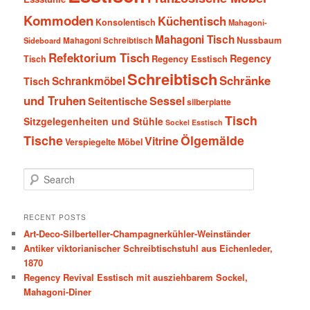
Kommoden
Küchentisch
Konsolentisch
Mahagoni-
Mahagoni Tisch
Nussbaum
Sideboard
Mahagoni Schreibtisch
Refektorium Tisch
Regency
Tisch
Regency Esstisch
Schreibtisch
Schränke
Schrankmöbel
Tisch
und Truhen
Sessel
Seitentische
silberplatte
Tisch
Sitzgelegenheiten und Stühle
Sockel Esstisch
Tische
Ölgemälde
Vitrine
Verspiegelte Möbel
S
e
a
r
RECENT POSTS
c
Art-Deco-Silberteller-Champagnerkühler-Weinständer
h
Antiker viktorianischer Schreibtischstuhl aus Eichenleder,
1870
Regency Revival Esstisch mit ausziehbarem Sockel,
Mahagoni-Diner