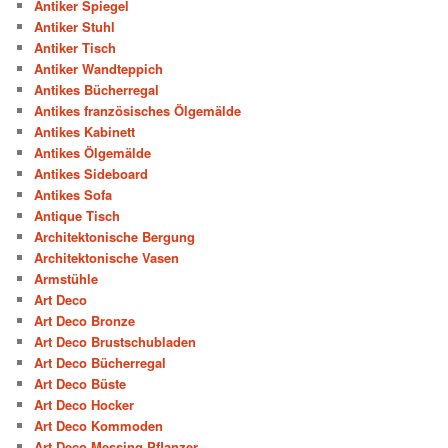
Antiker Spiegel
Antiker Stuhl
Antiker Tisch
Antiker Wandteppich
Antikes Bücherregal
Antikes französisches Ölgemälde
Antikes Kabinett
Antikes Ölgemälde
Antikes Sideboard
Antikes Sofa
Antique Tisch
Architektonische Bergung
Architektonische Vasen
Armstühle
Art Deco
Art Deco Bronze
Art Deco Brustschubladen
Art Deco Bücherregal
Art Deco Büste
Art Deco Hocker
Art Deco Kommoden
Art Deco Messing Pflanzer