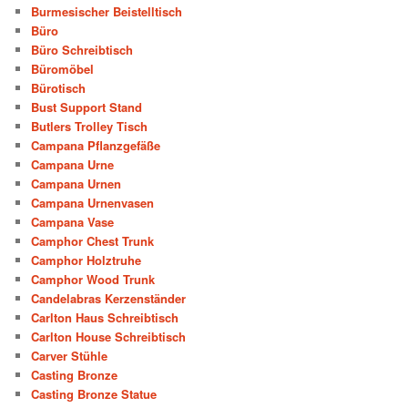
Burmesischer Beistelltisch
Büro
Büro Schreibtisch
Büromöbel
Bürotisch
Bust Support Stand
Butlers Trolley Tisch
Campana Pflanzgefäße
Campana Urne
Campana Urnen
Campana Urnenvasen
Campana Vase
Camphor Chest Trunk
Camphor Holztruhe
Camphor Wood Trunk
Candelabras Kerzenständer
Carlton Haus Schreibtisch
Carlton House Schreibtisch
Carver Stühle
Casting Bronze
Casting Bronze Statue