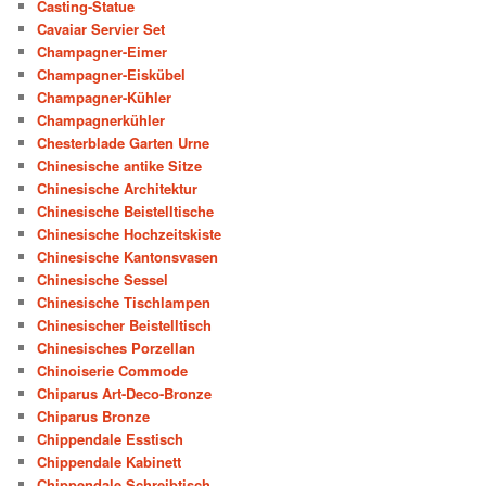
Casting-Statue
Cavaiar Servier Set
Champagner-Eimer
Champagner-Eiskübel
Champagner-Kühler
Champagnerkühler
Chesterblade Garten Urne
Chinesische antike Sitze
Chinesische Architektur
Chinesische Beistelltische
Chinesische Hochzeitskiste
Chinesische Kantonsvasen
Chinesische Sessel
Chinesische Tischlampen
Chinesischer Beistelltisch
Chinesisches Porzellan
Chinoiserie Commode
Chiparus Art-Deco-Bronze
Chiparus Bronze
Chippendale Esstisch
Chippendale Kabinett
Chippendale Schreibtisch