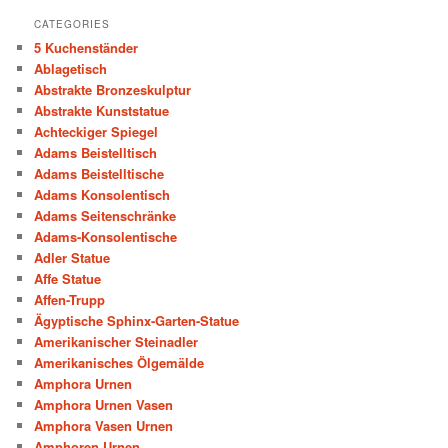
CATEGORIES
5 Kuchenständer
Ablagetisch
Abstrakte Bronzeskulptur
Abstrakte Kunststatue
Achteckiger Spiegel
Adams Beistelltisch
Adams Beistelltische
Adams Konsolentisch
Adams Seitenschränke
Adams-Konsolentische
Adler Statue
Affe Statue
Affen-Trupp
Ägyptische Sphinx-Garten-Statue
Amerikanischer Steinadler
Amerikanisches Ölgemälde
Amphora Urnen
Amphora Urnen Vasen
Amphora Vasen Urnen
Amphoren Urnen