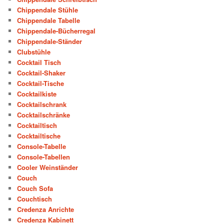
Chippendale Stühle
Chippendale Tabelle
Chippendale-Bücherregal
Chippendale-Ständer
Clubstühle
Cocktail Tisch
Cocktail-Shaker
Cocktail-Tische
Cocktailkiste
Cocktailschrank
Cocktailschränke
Cocktailtisch
Cocktailtische
Console-Tabelle
Console-Tabellen
Cooler Weinständer
Couch
Couch Sofa
Couchtisch
Credenza Anrichte
Credenza Kabinett