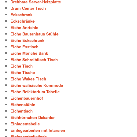
Drehbare Server-Heizplatte
Drum Center Tisch
Eckschrank
Eckschränke
Eiche Anrichte
Eiche Bauernhaus Stühle
Eiche Eckschrank
Eiche Esstisch
Eiche Mönche Bank
Eiche Schreibtisch Tisch
Eiche Tisch
Eiche Tische
Eiche Wakes Tisch
Eiche walisische Kommode
Eiche-Refektorium-Tabelle
Eichenbauernhof
Eichenstühle
Eichentisch
Eichhörnchen Dekanter
Einlagentabelle
Einlegearbeiten mit Intarsien
Einlegearbeitstisch