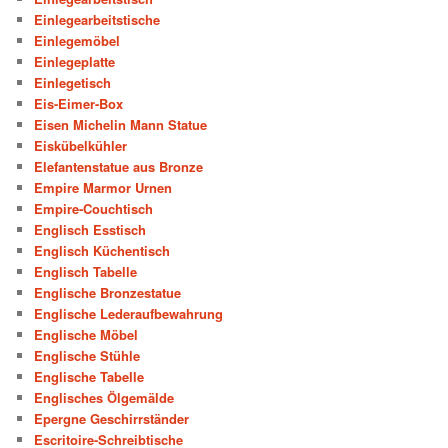
Einlegearbeitstische
Einlegemöbel
Einlegeplatte
Einlegetisch
Eis-Eimer-Box
Eisen Michelin Mann Statue
Eiskübelkühler
Elefantenstatue aus Bronze
Empire Marmor Urnen
Empire-Couchtisch
Englisch Esstisch
Englisch Küchentisch
Englisch Tabelle
Englische Bronzestatue
Englische Lederaufbewahrung
Englische Möbel
Englische Stühle
Englische Tabelle
Englisches Ölgemälde
Epergne Geschirrständer
Escritoire-Schreibtische