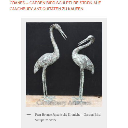
CRANES – GARDEN BIRD SCULPTURE STORK AUF
CANONBURY ANTIQUITÄTEN ZU KAUFEN
Paar Bronze Japanische Kraniche – Garden Bird
Sculpture Stork