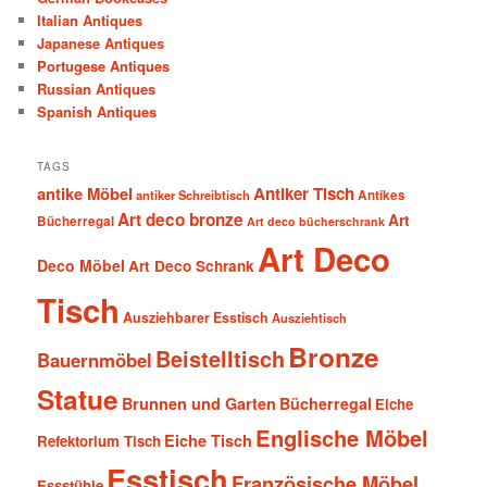
Italian Antiques
Japanese Antiques
Portugese Antiques
Russian Antiques
Spanish Antiques
TAGS
antike Möbel
Antiker Tisch
antiker Schreibtisch
Antikes
Art deco bronze
Art
Bücherregal
Art deco bücherschrank
Art Deco
Deco Möbel
Art Deco Schrank
Tisch
Ausziehbarer Esstisch
Ausziehtisch
Bronze
Beistelltisch
Bauernmöbel
Statue
Brunnen und Garten
Bücherregal
Eiche
Englische Möbel
Eiche Tisch
Refektorium Tisch
Esstisch
Französische Möbel
Essstühle