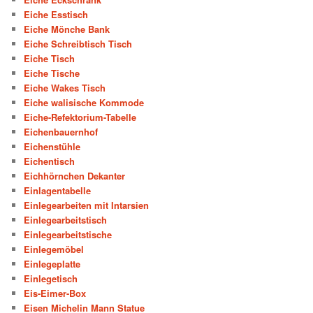
Eiche Esstisch
Eiche Mönche Bank
Eiche Schreibtisch Tisch
Eiche Tisch
Eiche Tische
Eiche Wakes Tisch
Eiche walisische Kommode
Eiche-Refektorium-Tabelle
Eichenbauernhof
Eichenstühle
Eichentisch
Eichhörnchen Dekanter
Einlagentabelle
Einlegearbeiten mit Intarsien
Einlegearbeitstisch
Einlegearbeitstische
Einlegemöbel
Einlegeplatte
Einlegetisch
Eis-Eimer-Box
Eisen Michelin Mann Statue