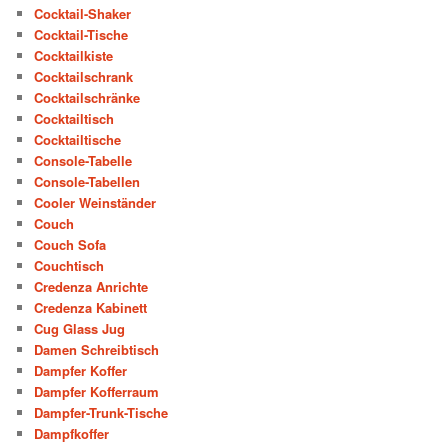
Cocktail-Shaker
Cocktail-Tische
Cocktailkiste
Cocktailschrank
Cocktailschränke
Cocktailtisch
Cocktailtische
Console-Tabelle
Console-Tabellen
Cooler Weinständer
Couch
Couch Sofa
Couchtisch
Credenza Anrichte
Credenza Kabinett
Cug Glass Jug
Damen Schreibtisch
Dampfer Koffer
Dampfer Kofferraum
Dampfer-Trunk-Tische
Dampfkoffer