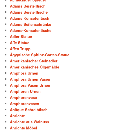
Adams Beistelltisch
Adams Beistelltische
Adams Konsolentisch
Adams Seitenschränke
Adams-Konsolentische
Adler Statue
Affe Statue
Affen-Trupp
Ägyptische Sphinx-Garten-Statue
Amerikanischer Steinadler
Amerikanisches Ölgemälde
Amphora Urnen
Amphora Urnen Vasen
Amphora Vasen Urnen
Amphoren Urnen
Amphorenvase
Amphorenvasen
Anitque Schreibtisch
Anrichte
Anrichte aus Walnuss
Anrichte Möbel