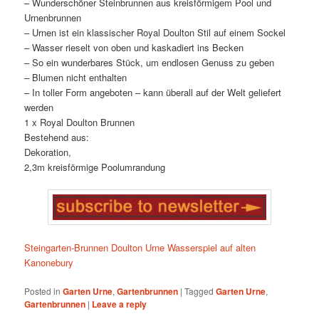
– Wunderschöner Steinbrunnen aus kreisförmigem Pool und
Urnenbrunnen
– Urnen ist ein klassischer Royal Doulton Stil auf einem Sockel
– Wasser rieselt von oben und kaskadiert ins Becken
– So ein wunderbares Stück, um endlosen Genuss zu geben
– Blumen nicht enthalten
– In toller Form angeboten – kann überall auf der Welt geliefert
werden
1 x Royal Doulton Brunnen
Bestehend aus:
Dekoration,
2,3m kreisförmige Poolumrandung
Steingarten-Brunnen Doulton Urne Wasserspiel auf alten
Kanonebury
Posted in
Garten Urne
,
Gartenbrunnen
|
Tagged
Garten Urne
,
Gartenbrunnen
|
Leave a reply