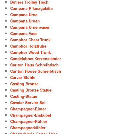
Butlers Trolley Tisch
Campana Pflanzgefäße
Campana Urne
Campana Urnen
Campana Urnenvasen
Campana Vase
Camphor Chest Trunk
Camphor Holztruhe
Camphor Wood Trunk
Candelabras Kerzenständer
Carlton Haus Schreibtisch
Carlton House Schreibtisch
Carver Stühle
Casting Bronze
Casting Bronze Statue
Casting-Statue
Cavaiar Servier Set
Champagner-Eimer
Champagner-Eiskübel
Champagner-Kühler
Champagnerkühler
Chesterblade Garten Urne