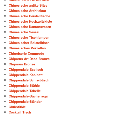
Chinesische antike Sitze
Chinesische Architektur
Chinesische Beistelltische
Chinesische Hochzeitskiste
Chinesische Kantonsvasen
Chinesische Sessel
Chinesische Tischlampen
Chinesischer Beistelltisch
Chinesisches Porzellan
Chinoiserie Commode
Chiparus Art-Deco-Bronze
Chiparus Bronze
Chippendale Esstisch
Chippendale Kabinett
Chippendale Schreibtisch
Chippendale Stühle
Chippendale Tabelle
Chippendale-Bücherregal
Chippendale-Ständer
Clubstühle
Cocktail Tisch