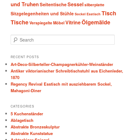
und Truhen
Sessel
Seitentische
silberplatte
Tisch
Sitzgelegenheiten und Stühle
Sockel Esstisch
Tische
Ölgemälde
Vitrine
Verspiegelte Möbel
S
e
a
r
RECENT POSTS
c
Art-Deco-Silberteller-Champagnerkühler-Weinständer
h
Antiker viktorianischer Schreibtischstuhl aus Eichenleder,
1870
Regency Revival Esstisch mit ausziehbarem Sockel,
Mahagoni-Diner
CATEGORIES
5 Kuchenständer
Ablagetisch
Abstrakte Bronzeskulptur
Abstrakte Kunststatue
Achteckiger Spiegel