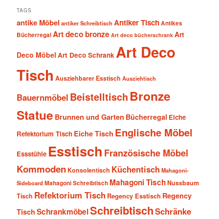
TAGS
antike Möbel
Antiker Tisch
antiker Schreibtisch
Antikes
Art deco bronze
Art
Bücherregal
Art deco bücherschrank
Art Deco
Deco Möbel
Art Deco Schrank
Tisch
Ausziehbarer Esstisch
Ausziehtisch
Bronze
Beistelltisch
Bauernmöbel
Statue
Brunnen und Garten
Bücherregal
Eiche
Englische Möbel
Eiche Tisch
Refektorium Tisch
Esstisch
Französische Möbel
Essstühle
Kommoden
Küchentisch
Konsolentisch
Mahagoni-
Mahagoni Tisch
Nussbaum
Sideboard
Mahagoni Schreibtisch
Refektorium Tisch
Regency
Tisch
Regency Esstisch
Schreibtisch
Schränke
Schrankmöbel
Tisch