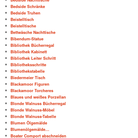
Bedside Schränke
Bedside Truhen
Beistelltisch
Beistelltische
Bettwäsche Nachttische
Bibendum-Statue
Bibliothek Bücherregal
Bibliothek Kabinett
Bibliothek Leiter Schritt
Bibliotheksschritte
Bibliothekstabelle
Biedermeier Tisch
Blackamoor Figuren
Blackamoor Torcheres
Blaues und weißes Porzellan
Blonde Walnuss Bücherregal
Blonde Walnuss-Möbel
Blonde Walnuss-Tabelle
Blumen Ölgemälde
Blumenölgemälde…
Boater Comport abschneiden