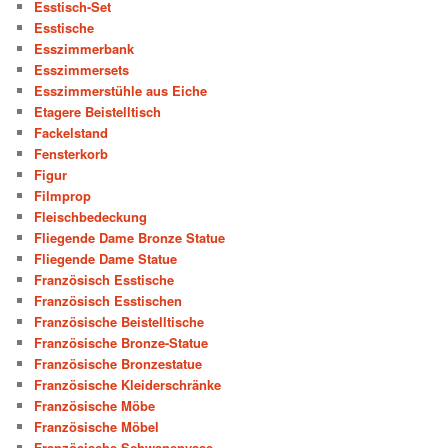
Esstisch-Set
Esstische
Esszimmerbank
Esszimmersets
Esszimmerstühle aus Eiche
Etagere Beistelltisch
Fackelstand
Fensterkorb
Figur
Filmprop
Fleischbedeckung
Fliegende Dame Bronze Statue
Fliegende Dame Statue
Französisch Esstische
Französisch Esstischen
Französische Beistelltische
Französische Bronze-Statue
Französische Bronzestatue
Französische Kleiderschränke
Französische Möbe
Französische Möbel
Französische Schwanenvase