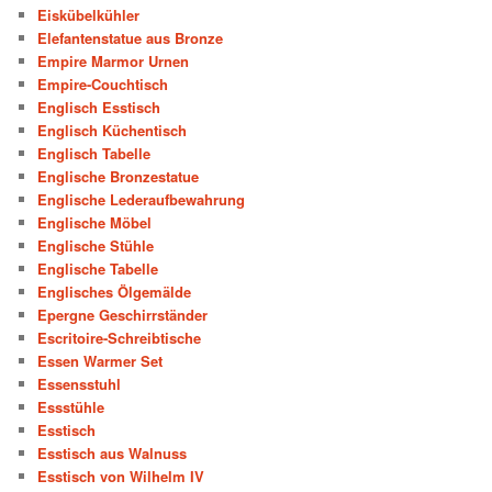
Eiskübelkühler
Elefantenstatue aus Bronze
Empire Marmor Urnen
Empire-Couchtisch
Englisch Esstisch
Englisch Küchentisch
Englisch Tabelle
Englische Bronzestatue
Englische Lederaufbewahrung
Englische Möbel
Englische Stühle
Englische Tabelle
Englisches Ölgemälde
Epergne Geschirrständer
Escritoire-Schreibtische
Essen Warmer Set
Essensstuhl
Essstühle
Esstisch
Esstisch aus Walnuss
Esstisch von Wilhelm IV