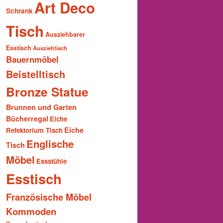
Art Deco
Schrank
Tisch
Ausziehbarer
Esstisch
Ausziehtisch
Bauernmöbel
Beistelltisch
Bronze Statue
Brunnen und Garten
Bücherregal
Eiche
Eiche
Refektorium Tisch
Englische
Tisch
Möbel
Essstühle
Esstisch
Französische Möbel
Kommoden