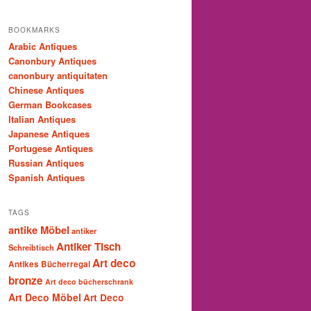
BOOKMARKS
Arabic Antiques
Canonbury Antiques
canonbury antiquitaten
Chinese Antiques
German Bookcases
Italian Antiques
Japanese Antiques
Portugese Antiques
Russian Antiques
Spanish Antiques
TAGS
antike Möbel
antiker
Antiker Tisch
Schreibtisch
Art deco
Antikes Bücherregal
bronze
Art deco bücherschrank
Art Deco Möbel
Art Deco