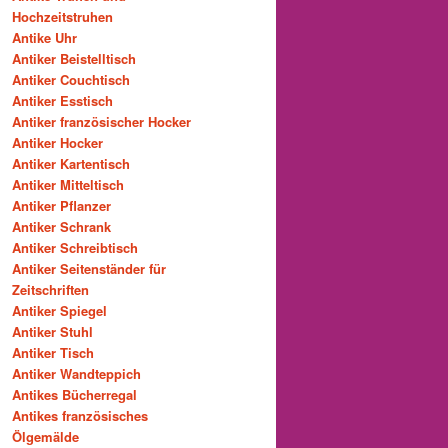
Hochzeitstruhen
Antike Uhr
Antiker Beistelltisch
Antiker Couchtisch
Antiker Esstisch
Antiker französischer Hocker
Antiker Hocker
Antiker Kartentisch
Antiker Mitteltisch
Antiker Pflanzer
Antiker Schrank
Antiker Schreibtisch
Antiker Seitenständer für
Zeitschriften
Antiker Spiegel
Antiker Stuhl
Antiker Tisch
Antiker Wandteppich
Antikes Bücherregal
Antikes französisches
Ölgemälde