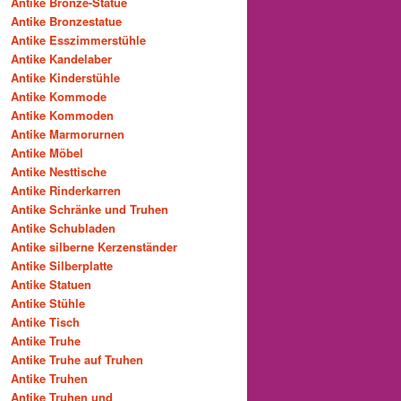
Antike Bronze-Statue
Antike Bronzestatue
Antike Esszimmerstühle
Antike Kandelaber
Antike Kinderstühle
Antike Kommode
Antike Kommoden
Antike Marmorurnen
Antike Möbel
Antike Nesttische
Antike Rinderkarren
Antike Schränke und Truhen
Antike Schubladen
Antike silberne Kerzenständer
Antike Silberplatte
Antike Statuen
Antike Stühle
Antike Tisch
Antike Truhe
Antike Truhe auf Truhen
Antike Truhen
Antike Truhen und