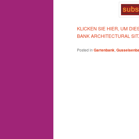
KLICKEN SIE HIER, UM DI
BANK ARCHITECTURAL SI
Posted in
Gartenbank
,
Gusseisenb