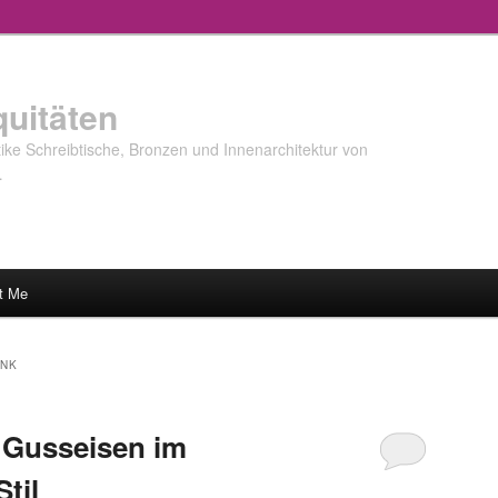
quitäten
ke Schreibtische, Bronzen und Innenarchitektur von
…
t Me
NK
 Gusseisen im
til