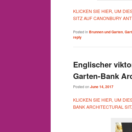
KLICKEN SIE HIER, UM D
SITZ AUF CANONBURY ANT
Posted in
Brunnen und Garten
,
Gar
reply
Englischer vikt
Garten-Bank Arc
Posted on
June 14, 2017
KLICKEN SIE HIER, UM DI
BANK ARCHITECTURAL SI