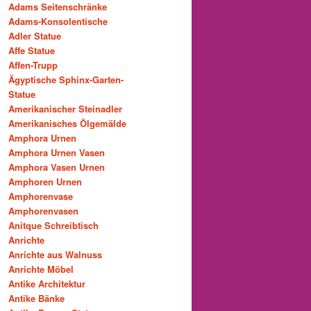
Adams Seitenschränke
Adams-Konsolentische
Adler Statue
Affe Statue
Affen-Trupp
Ägyptische Sphinx-Garten-
Statue
Amerikanischer Steinadler
Amerikanisches Ölgemälde
Amphora Urnen
Amphora Urnen Vasen
Amphora Vasen Urnen
Amphoren Urnen
Amphorenvase
Amphorenvasen
Anitque Schreibtisch
Anrichte
Anrichte aus Walnuss
Anrichte Möbel
Antike Architektur
Antike Bänke