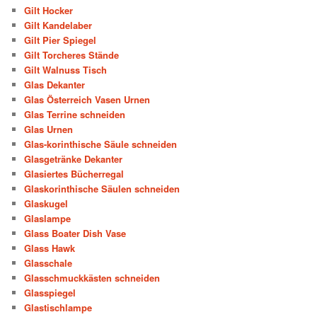
Gilt Hocker
Gilt Kandelaber
Gilt Pier Spiegel
Gilt Torcheres Stände
Gilt Walnuss Tisch
Glas Dekanter
Glas Österreich Vasen Urnen
Glas Terrine schneiden
Glas Urnen
Glas-korinthische Säule schneiden
Glasgetränke Dekanter
Glasiertes Bücherregal
Glaskorinthische Säulen schneiden
Glaskugel
Glaslampe
Glass Boater Dish Vase
Glass Hawk
Glasschale
Glasschmuckkästen schneiden
Glasspiegel
Glastischlampe