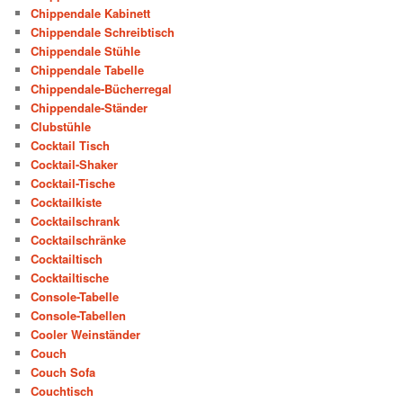
Chippendale Kabinett
Chippendale Schreibtisch
Chippendale Stühle
Chippendale Tabelle
Chippendale-Bücherregal
Chippendale-Ständer
Clubstühle
Cocktail Tisch
Cocktail-Shaker
Cocktail-Tische
Cocktailkiste
Cocktailschrank
Cocktailschränke
Cocktailtisch
Cocktailtische
Console-Tabelle
Console-Tabellen
Cooler Weinständer
Couch
Couch Sofa
Couchtisch