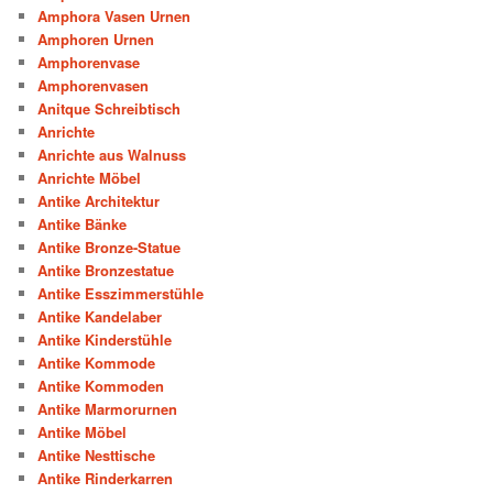
Amphora Vasen Urnen
Amphoren Urnen
Amphorenvase
Amphorenvasen
Anitque Schreibtisch
Anrichte
Anrichte aus Walnuss
Anrichte Möbel
Antike Architektur
Antike Bänke
Antike Bronze-Statue
Antike Bronzestatue
Antike Esszimmerstühle
Antike Kandelaber
Antike Kinderstühle
Antike Kommode
Antike Kommoden
Antike Marmorurnen
Antike Möbel
Antike Nesttische
Antike Rinderkarren