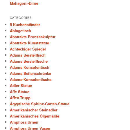
Mahagoni-Diner
CATEGORIES
5 Kuchenständer
Ablagetisch
Abstrakte Bronzeskulptur
Abstrakte Kunststatue
Achteckiger Spiegel
Adams Beistelltisch
Adams Beistelltische
Adams Konsolentisch
Adams Seitenschränke
Adams-Konsolentische
Adler Statue
Affe Statue
Affen-Trupp
Ägyptische Sphinx-Garten-Statue
Amerikanischer Steinadler
Amerikanisches Ölgemälde
Amphora Urnen
Amphora Urnen Vasen