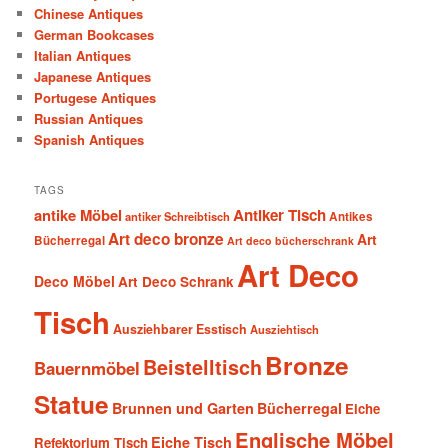
Chinese Antiques
German Bookcases
Italian Antiques
Japanese Antiques
Portugese Antiques
Russian Antiques
Spanish Antiques
TAGS
antike Möbel
Antiker Tisch
antiker Schreibtisch
Antikes
Art deco bronze
Art
Bücherregal
Art deco bücherschrank
Art Deco
Deco Möbel
Art Deco Schrank
Tisch
Ausziehbarer Esstisch
Ausziehtisch
Bronze
Beistelltisch
Bauernmöbel
Statue
Brunnen und Garten
Bücherregal
Eiche
Englische Möbel
Eiche Tisch
Refektorium Tisch