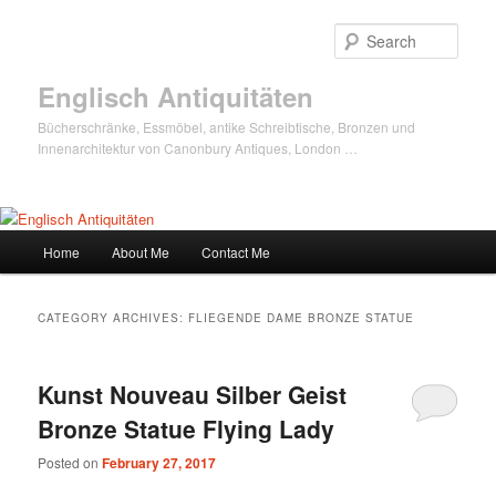
Sear
Englisch Antiquitäten
Bücherschränke, Essmöbel, antike Schreibtische, Bronzen und
Innenarchitektur von Canonbury Antiques, London …
Main
Home
About Me
Contact Me
Skip
Skip
menu
to
to
CATEGORY ARCHIVES:
FLIEGENDE DAME BRONZE STATUE
primary
secondary
Kunst Nouveau Silber Geist
content
content
Bronze Statue Flying Lady
Posted on
February 27, 2017