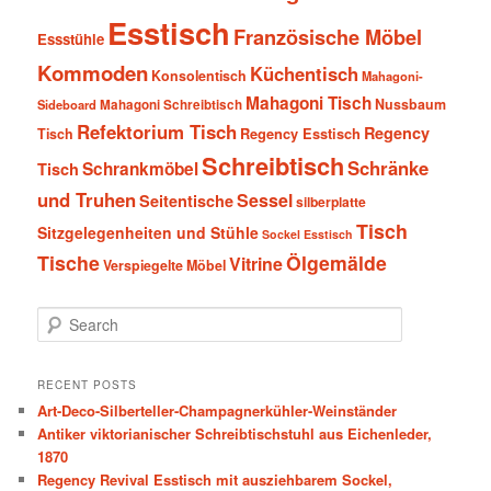
Esstisch
Französische Möbel
Essstühle
Kommoden
Küchentisch
Konsolentisch
Mahagoni-
Mahagoni Tisch
Nussbaum
Sideboard
Mahagoni Schreibtisch
Refektorium Tisch
Regency
Tisch
Regency Esstisch
Schreibtisch
Schränke
Schrankmöbel
Tisch
und Truhen
Sessel
Seitentische
silberplatte
Tisch
Sitzgelegenheiten und Stühle
Sockel Esstisch
Tische
Ölgemälde
Vitrine
Verspiegelte Möbel
S
e
a
r
RECENT POSTS
c
Art-Deco-Silberteller-Champagnerkühler-Weinständer
h
Antiker viktorianischer Schreibtischstuhl aus Eichenleder,
1870
Regency Revival Esstisch mit ausziehbarem Sockel,