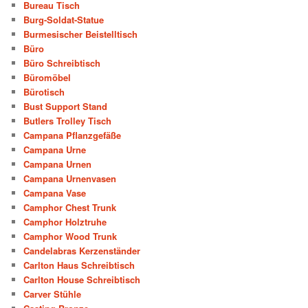
Bureau Tisch
Burg-Soldat-Statue
Burmesischer Beistelltisch
Büro
Büro Schreibtisch
Büromöbel
Bürotisch
Bust Support Stand
Butlers Trolley Tisch
Campana Pflanzgefäße
Campana Urne
Campana Urnen
Campana Urnenvasen
Campana Vase
Camphor Chest Trunk
Camphor Holztruhe
Camphor Wood Trunk
Candelabras Kerzenständer
Carlton Haus Schreibtisch
Carlton House Schreibtisch
Carver Stühle