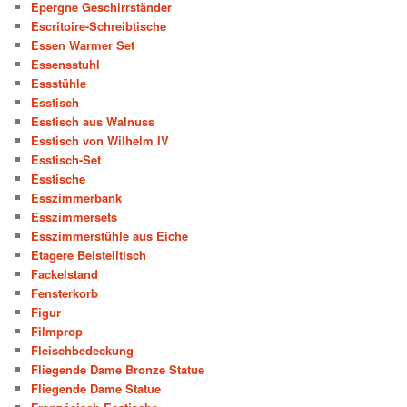
Epergne Geschirrständer
Escritoire-Schreibtische
Essen Warmer Set
Essensstuhl
Essstühle
Esstisch
Esstisch aus Walnuss
Esstisch von Wilhelm IV
Esstisch-Set
Esstische
Esszimmerbank
Esszimmersets
Esszimmerstühle aus Eiche
Etagere Beistelltisch
Fackelstand
Fensterkorb
Figur
Filmprop
Fleischbedeckung
Fliegende Dame Bronze Statue
Fliegende Dame Statue