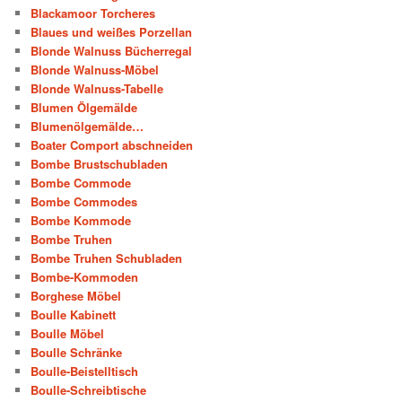
Blackamoor Torcheres
Blaues und weißes Porzellan
Blonde Walnuss Bücherregal
Blonde Walnuss-Möbel
Blonde Walnuss-Tabelle
Blumen Ölgemälde
Blumenölgemälde…
Boater Comport abschneiden
Bombe Brustschubladen
Bombe Commode
Bombe Commodes
Bombe Kommode
Bombe Truhen
Bombe Truhen Schubladen
Bombe-Kommoden
Borghese Möbel
Boulle Kabinett
Boulle Möbel
Boulle Schränke
Boulle-Beistelltisch
Boulle-Schreibtische