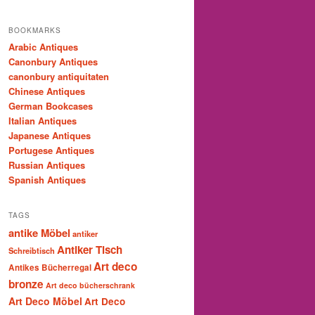
BOOKMARKS
Arabic Antiques
Canonbury Antiques
canonbury antiquitaten
Chinese Antiques
German Bookcases
Italian Antiques
Japanese Antiques
Portugese Antiques
Russian Antiques
Spanish Antiques
TAGS
antike Möbel
antiker
Antiker Tisch
Schreibtisch
Art deco
Antikes Bücherregal
bronze
Art deco bücherschrank
Art Deco Möbel
Art Deco