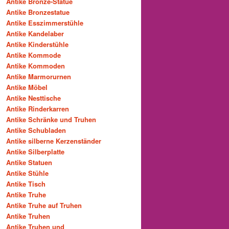
Antike Bronze-Statue
Antike Bronzestatue
Antike Esszimmerstühle
Antike Kandelaber
Antike Kinderstühle
Antike Kommode
Antike Kommoden
Antike Marmorurnen
Antike Möbel
Antike Nesttische
Antike Rinderkarren
Antike Schränke und Truhen
Antike Schubladen
Antike silberne Kerzenständer
Antike Silberplatte
Antike Statuen
Antike Stühle
Antike Tisch
Antike Truhe
Antike Truhe auf Truhen
Antike Truhen
Antike Truhen und