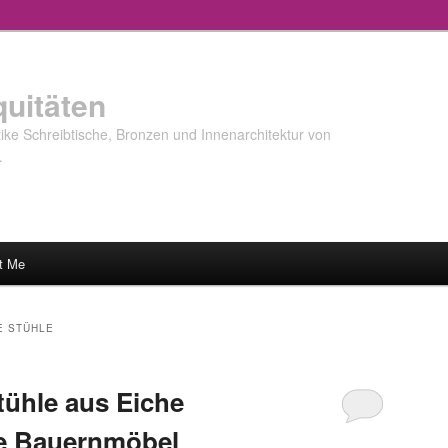
quitäten
ke Schreibtische, Bronzen und Innenarchitektur von
…
t Me
E STÜHLE
ühle aus Eiche
ke Bauernmöbel