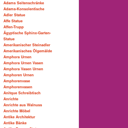
Adams Seitenschränke
Adams-Konsolentische
Adler Statue
Affe Statue
Affen-Trupp
Ägyptische Sphinx-Garten-
Statue
Amerikanischer Steinadler
Amerikanisches Ölgemälde
Amphora Urnen
Amphora Urnen Vasen
Amphora Vasen Urnen
Amphoren Urnen
Amphorenvase
Amphorenvasen
Anitque Schreibtisch
Anrichte
Anrichte aus Walnuss
Anrichte Möbel
Antike Architektur
Antike Bänke