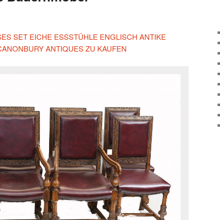
ESES SET EICHE ESSSTÜHLE ENGLISCH ANTIKE
CANONBURY ANTIQUES ZU KAUFEN