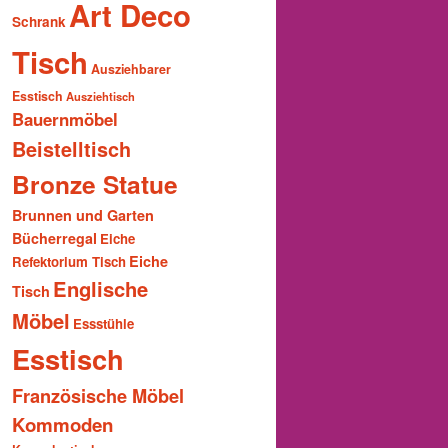
Art Deco
Schrank
Tisch
Ausziehbarer
Esstisch
Ausziehtisch
Bauernmöbel
Beistelltisch
Bronze Statue
Brunnen und Garten
Bücherregal
Eiche
Eiche
Refektorium Tisch
Englische
Tisch
Möbel
Essstühle
Esstisch
Französische Möbel
Kommoden