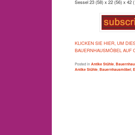
Sessel 23 (58) x 22 (56) x 42 (
KLICKEN SIE HIER, UM DI
BAUERNHAUSMÖBEL AUF 
Posted in
Antike Stühle
,
Bauernhau
Antike Stühle
,
Bauernhausmöbel
,
E