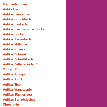
Hochzeitstruhen
Antike Uhr
Antiker Beistelltisch
Antiker Couchtisch
Antiker Esstisch
Antiker französischer Hocker
Antiker Hocker
Antiker Kartentisch
Antiker Mitteltisch
Antiker Pflanzer
Antiker Schrank
Antiker Schreibtisch
Antiker Seitenständer für
Zeitschriften
Antiker Spiegel
Antiker Stuhl
Antiker Tisch
Antiker Wandteppich
Antikes Bücherregal
Antikes französisches
Ölgemälde