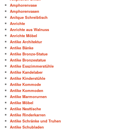
Amphorenvase
Amphorenvasen
Anitque Schreibtisch
Anrichte
Anrichte aus Walnuss
Anrichte Möbel
Antike Architektur
Antike Bänke
Antike Bronze-Statue
Antike Bronzestatue
Antike Esszimmerstühle
Antike Kandelaber
Antike Kinderstühle
Antike Kommode
Antike Kommoden
Antike Marmorurnen
Antike Möbel
Antike Nesttische
Antike Rinderkarren
Antike Schränke und Truhen
Antike Schubladen