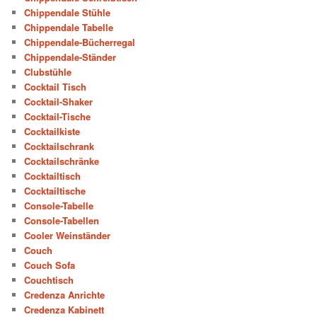
Chippendale Stühle
Chippendale Tabelle
Chippendale-Bücherregal
Chippendale-Ständer
Clubstühle
Cocktail Tisch
Cocktail-Shaker
Cocktail-Tische
Cocktailkiste
Cocktailschrank
Cocktailschränke
Cocktailtisch
Cocktailtische
Console-Tabelle
Console-Tabellen
Cooler Weinständer
Couch
Couch Sofa
Couchtisch
Credenza Anrichte
Credenza Kabinett