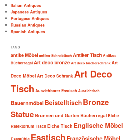
Italian Antiques
Japanese Antiques
Portugese Antiques
Russian Antiques
Spanish Antiques
TAGS
antike Möbel
Antiker Tisch
antiker Schreibtisch
Antikes
Art deco bronze
Art
Bücherregal
Art deco bücherschrank
Art Deco
Deco Möbel
Art Deco Schrank
Tisch
Ausziehbarer Esstisch
Ausziehtisch
Bronze
Beistelltisch
Bauernmöbel
Statue
Brunnen und Garten
Bücherregal
Eiche
Englische Möbel
Eiche Tisch
Refektorium Tisch
Esstisch
Französische Möbel
Essstühle