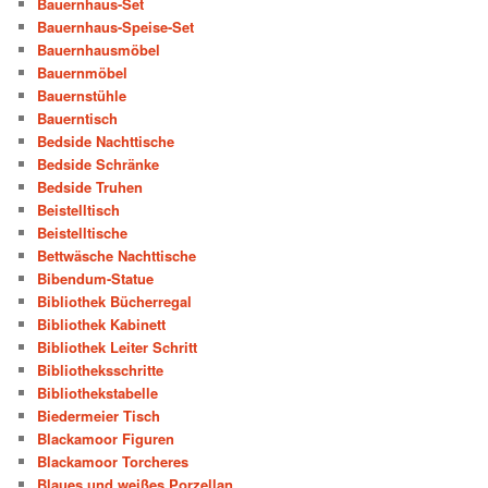
Bauernhaus-Set
Bauernhaus-Speise-Set
Bauernhausmöbel
Bauernmöbel
Bauernstühle
Bauerntisch
Bedside Nachttische
Bedside Schränke
Bedside Truhen
Beistelltisch
Beistelltische
Bettwäsche Nachttische
Bibendum-Statue
Bibliothek Bücherregal
Bibliothek Kabinett
Bibliothek Leiter Schritt
Bibliotheksschritte
Bibliothekstabelle
Biedermeier Tisch
Blackamoor Figuren
Blackamoor Torcheres
Blaues und weißes Porzellan