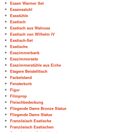
Essen Warmer Set
Essensstuhl
Essstühle
Esstisch
Esstisch aus Walnuss
Esstisch von Wilhelm IV
Esstisch-Set
Esstische
Esszimmerbank
Esszimmersets
Esszimmerstühle aus Eiche
Etagere Beistelltisch
Fackelstand
Fensterkorb
Figur
Filmprop
Fleischbedeckung
Fliegende Dame Bronze Statue
Fliegende Dame Statue
Französisch Esstische
Französisch Esstischen