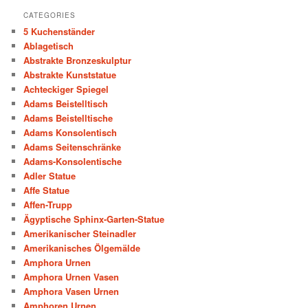
CATEGORIES
5 Kuchenständer
Ablagetisch
Abstrakte Bronzeskulptur
Abstrakte Kunststatue
Achteckiger Spiegel
Adams Beistelltisch
Adams Beistelltische
Adams Konsolentisch
Adams Seitenschränke
Adams-Konsolentische
Adler Statue
Affe Statue
Affen-Trupp
Ägyptische Sphinx-Garten-Statue
Amerikanischer Steinadler
Amerikanisches Ölgemälde
Amphora Urnen
Amphora Urnen Vasen
Amphora Vasen Urnen
Amphoren Urnen