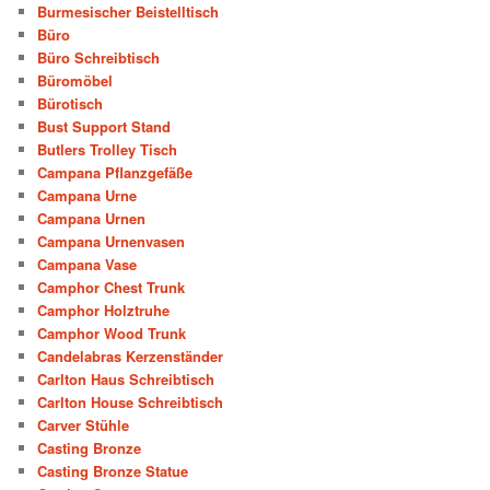
Burmesischer Beistelltisch
Büro
Büro Schreibtisch
Büromöbel
Bürotisch
Bust Support Stand
Butlers Trolley Tisch
Campana Pflanzgefäße
Campana Urne
Campana Urnen
Campana Urnenvasen
Campana Vase
Camphor Chest Trunk
Camphor Holztruhe
Camphor Wood Trunk
Candelabras Kerzenständer
Carlton Haus Schreibtisch
Carlton House Schreibtisch
Carver Stühle
Casting Bronze
Casting Bronze Statue