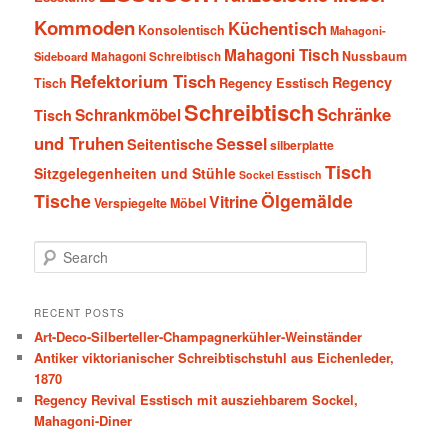
Kommoden
Küchentisch
Konsolentisch
Mahagoni-
Mahagoni Tisch
Nussbaum
Sideboard
Mahagoni Schreibtisch
Refektorium Tisch
Regency
Tisch
Regency Esstisch
Schreibtisch
Schränke
Schrankmöbel
Tisch
und Truhen
Sessel
Seitentische
silberplatte
Tisch
Sitzgelegenheiten und Stühle
Sockel Esstisch
Tische
Ölgemälde
Vitrine
Verspiegelte Möbel
S
e
a
r
RECENT POSTS
c
Art-Deco-Silberteller-Champagnerkühler-Weinständer
h
Antiker viktorianischer Schreibtischstuhl aus Eichenleder,
1870
Regency Revival Esstisch mit ausziehbarem Sockel,
Mahagoni-Diner