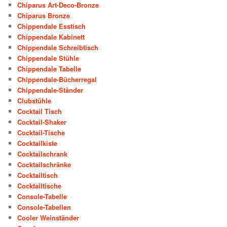
Chiparus Art-Deco-Bronze
Chiparus Bronze
Chippendale Esstisch
Chippendale Kabinett
Chippendale Schreibtisch
Chippendale Stühle
Chippendale Tabelle
Chippendale-Bücherregal
Chippendale-Ständer
Clubstühle
Cocktail Tisch
Cocktail-Shaker
Cocktail-Tische
Cocktailkiste
Cocktailschrank
Cocktailschränke
Cocktailtisch
Cocktailtische
Console-Tabelle
Console-Tabellen
Cooler Weinständer