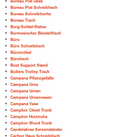
Bureau Plat Desk
Bureau Plat Schreibtisch
Bureau Schreibtische
Bureau Tisch
Burg-Soldat-Statue
Burmesischer Beistelltisch
Büro
Büro Schreibtisch
Büromöbel
Bürotisch
Bust Support Stand
Butlers Trolley Tisch
Campana Pflanzgefäße
Campana Urne
Campana Urnen
Campana Urnenvasen
Campana Vase
Camphor Chest Trunk
Camphor Holztruhe
Camphor Wood Trunk
Candelabras Kerzenständer
Carlton Haus Schreibtisch