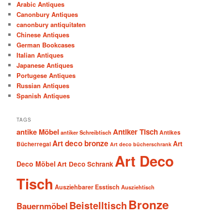
Arabic Antiques
Canonbury Antiques
canonbury antiquitaten
Chinese Antiques
German Bookcases
Italian Antiques
Japanese Antiques
Portugese Antiques
Russian Antiques
Spanish Antiques
TAGS
antike Möbel
Antiker Tisch
antiker Schreibtisch
Antikes
Art deco bronze
Art
Bücherregal
Art deco bücherschrank
Art Deco
Deco Möbel
Art Deco Schrank
Tisch
Ausziehbarer Esstisch
Ausziehtisch
Bronze
Beistelltisch
Bauernmöbel