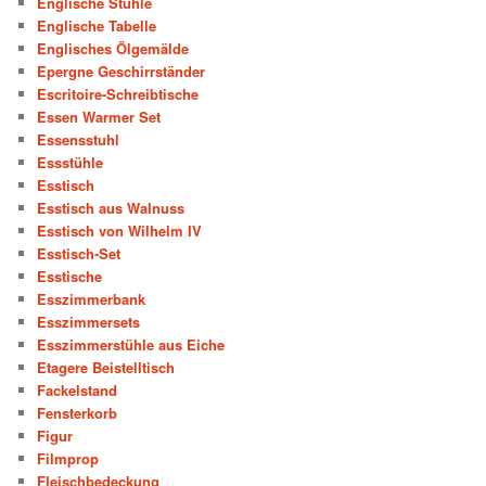
Englische Stühle
Englische Tabelle
Englisches Ölgemälde
Epergne Geschirrständer
Escritoire-Schreibtische
Essen Warmer Set
Essensstuhl
Essstühle
Esstisch
Esstisch aus Walnuss
Esstisch von Wilhelm IV
Esstisch-Set
Esstische
Esszimmerbank
Esszimmersets
Esszimmerstühle aus Eiche
Etagere Beistelltisch
Fackelstand
Fensterkorb
Figur
Filmprop
Fleischbedeckung