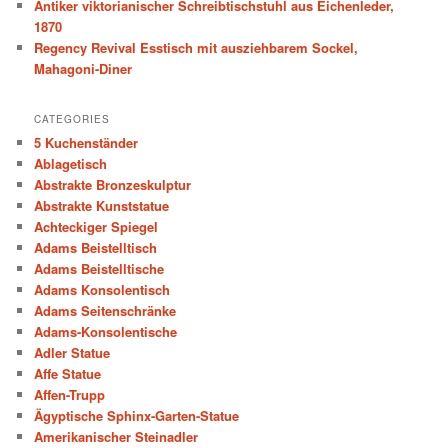
Antiker viktorianischer Schreibtischstuhl aus Eichenleder,
1870
Regency Revival Esstisch mit ausziehbarem Sockel,
Mahagoni-Diner
CATEGORIES
5 Kuchenständer
Ablagetisch
Abstrakte Bronzeskulptur
Abstrakte Kunststatue
Achteckiger Spiegel
Adams Beistelltisch
Adams Beistelltische
Adams Konsolentisch
Adams Seitenschränke
Adams-Konsolentische
Adler Statue
Affe Statue
Affen-Trupp
Ägyptische Sphinx-Garten-Statue
Amerikanischer Steinadler