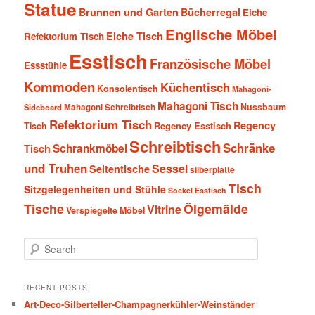
Statue
Brunnen und Garten
Bücherregal
Eiche
Englische Möbel
Eiche Tisch
Refektorium Tisch
Esstisch
Französische Möbel
Essstühle
Kommoden
Küchentisch
Konsolentisch
Mahagoni-
Mahagoni Tisch
Nussbaum
Sideboard
Mahagoni Schreibtisch
Refektorium Tisch
Regency
Tisch
Regency Esstisch
Schreibtisch
Schränke
Schrankmöbel
Tisch
und Truhen
Sessel
Seitentische
silberplatte
Tisch
Sitzgelegenheiten und Stühle
Sockel Esstisch
Tische
Ölgemälde
Vitrine
Verspiegelte Möbel
S
e
a
r
RECENT POSTS
c
Art-Deco-Silberteller-Champagnerkühler-Weinständer
h