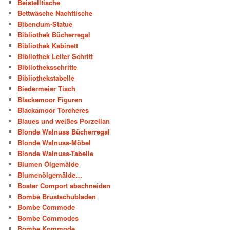
Beistelltische
Bettwäsche Nachttische
Bibendum-Statue
Bibliothek Bücherregal
Bibliothek Kabinett
Bibliothek Leiter Schritt
Bibliotheksschritte
Bibliothekstabelle
Biedermeier Tisch
Blackamoor Figuren
Blackamoor Torcheres
Blaues und weißes Porzellan
Blonde Walnuss Bücherregal
Blonde Walnuss-Möbel
Blonde Walnuss-Tabelle
Blumen Ölgemälde
Blumenölgemälde…
Boater Comport abschneiden
Bombe Brustschubladen
Bombe Commode
Bombe Commodes
Bombe Kommode