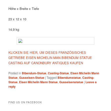
Höhe x Breite x Tiefe
23 x 12 x 10
14,9 kg
KLICKEN SIE HIER, UM DIESES FRANZÖSISCHES
GETRIEBE EISEN MICHELIN MAN BIBENDUM STATUE
CASTING AUF CANONBURY ANTIQUES KAUFEN
Posted in
Bibendum-Statue
,
Casting-Statue
,
Eisen Michelin Mann
Statue
,
Gusseisen-Statue
|
Tagged
Bibendumstatue
,
Casting-
Statue
,
Eisen Michelin Mann Statue
,
Gusseisenstatue
|
Leave a
reply
FIND US ON FACEBOOK