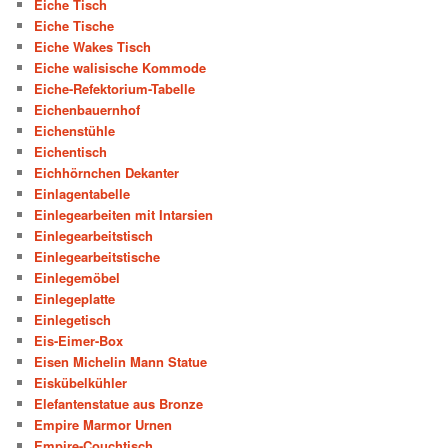
Eiche Tisch
Eiche Tische
Eiche Wakes Tisch
Eiche walisische Kommode
Eiche-Refektorium-Tabelle
Eichenbauernhof
Eichenstühle
Eichentisch
Eichhörnchen Dekanter
Einlagentabelle
Einlegearbeiten mit Intarsien
Einlegearbeitstisch
Einlegearbeitstische
Einlegemöbel
Einlegeplatte
Einlegetisch
Eis-Eimer-Box
Eisen Michelin Mann Statue
Eiskübelkühler
Elefantenstatue aus Bronze
Empire Marmor Urnen
Empire-Couchtisch