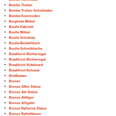
Bombe Truhen
Bombe Truhen Schubladen
Bombe-Kommoden
Borghese Möbel
Boulle Kabinett
Boulle Möbel
Boulle Schränke
Boulle-Beistelltisch
Boulle-Schreibtische
Breakfornt Bücherregal
Breakfront Bücherregal
Breakfront Sideboard
Breakfront-Schrank
Briefkasten
Bronze
Bronze Affen Statue
Bronze Akt Statue
Bronze Aktfigur
Bronze Alligator
Bronze Ballerina Statue
Bronze Balletttänzer