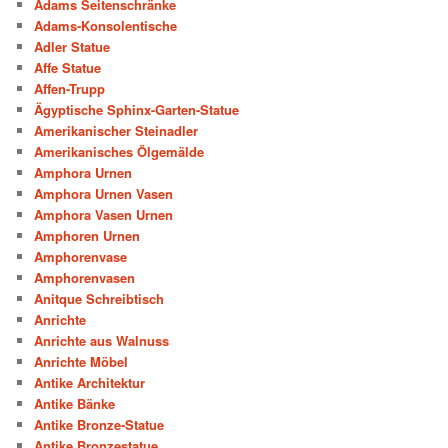
Adams Seitenschränke
Adams-Konsolentische
Adler Statue
Affe Statue
Affen-Trupp
Ägyptische Sphinx-Garten-Statue
Amerikanischer Steinadler
Amerikanisches Ölgemälde
Amphora Urnen
Amphora Urnen Vasen
Amphora Vasen Urnen
Amphoren Urnen
Amphorenvase
Amphorenvasen
Anitque Schreibtisch
Anrichte
Anrichte aus Walnuss
Anrichte Möbel
Antike Architektur
Antike Bänke
Antike Bronze-Statue
Antike Bronzestatue