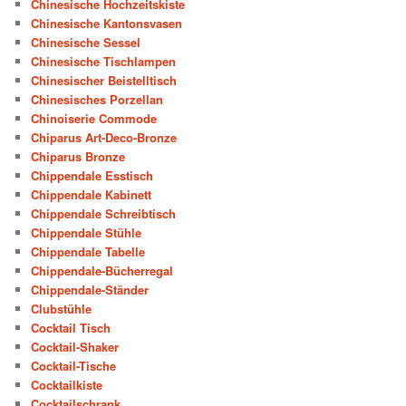
Chinesische Hochzeitskiste
Chinesische Kantonsvasen
Chinesische Sessel
Chinesische Tischlampen
Chinesischer Beistelltisch
Chinesisches Porzellan
Chinoiserie Commode
Chiparus Art-Deco-Bronze
Chiparus Bronze
Chippendale Esstisch
Chippendale Kabinett
Chippendale Schreibtisch
Chippendale Stühle
Chippendale Tabelle
Chippendale-Bücherregal
Chippendale-Ständer
Clubstühle
Cocktail Tisch
Cocktail-Shaker
Cocktail-Tische
Cocktailkiste
Cocktailschrank