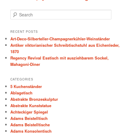
S
e
a
r
RECENT POSTS
c
Art-Deco-Silberteller-Champagnerkühler-Weinständer
h
Antiker viktorianischer Schreibtischstuhl aus Eichenleder,
1870
Regency Revival Esstisch mit ausziehbarem Sockel,
Mahagoni-Diner
CATEGORIES
5 Kuchenständer
Ablagetisch
Abstrakte Bronzeskulptur
Abstrakte Kunststatue
Achteckiger Spiegel
Adams Beistelltisch
Adams Beistelltische
Adams Konsolentisch