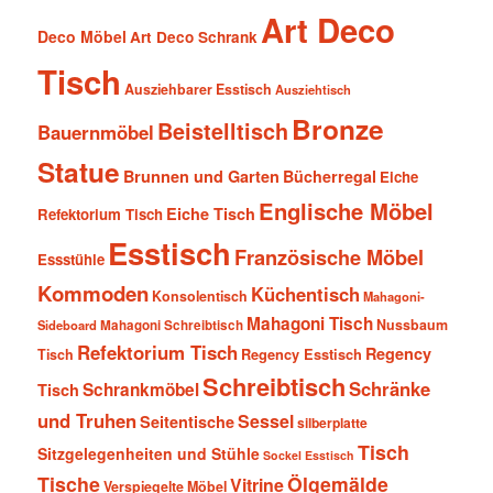
Art Deco
Deco Möbel
Art Deco Schrank
Tisch
Ausziehbarer Esstisch
Ausziehtisch
Bronze
Beistelltisch
Bauernmöbel
Statue
Brunnen und Garten
Bücherregal
Eiche
Englische Möbel
Eiche Tisch
Refektorium Tisch
Esstisch
Französische Möbel
Essstühle
Kommoden
Küchentisch
Konsolentisch
Mahagoni-
Mahagoni Tisch
Nussbaum
Sideboard
Mahagoni Schreibtisch
Refektorium Tisch
Regency
Tisch
Regency Esstisch
Schreibtisch
Schränke
Schrankmöbel
Tisch
und Truhen
Sessel
Seitentische
silberplatte
Tisch
Sitzgelegenheiten und Stühle
Sockel Esstisch
Tische
Ölgemälde
Vitrine
Verspiegelte Möbel