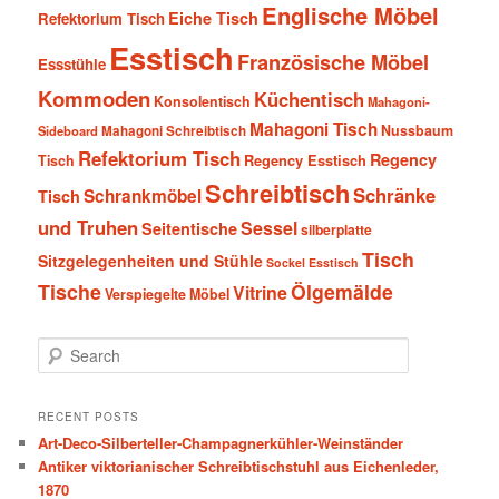
Englische Möbel
Eiche Tisch
Refektorium Tisch
Esstisch
Französische Möbel
Essstühle
Kommoden
Küchentisch
Konsolentisch
Mahagoni-
Mahagoni Tisch
Nussbaum
Sideboard
Mahagoni Schreibtisch
Refektorium Tisch
Regency
Tisch
Regency Esstisch
Schreibtisch
Schränke
Schrankmöbel
Tisch
und Truhen
Sessel
Seitentische
silberplatte
Tisch
Sitzgelegenheiten und Stühle
Sockel Esstisch
Tische
Ölgemälde
Vitrine
Verspiegelte Möbel
S
e
a
r
RECENT POSTS
c
Art-Deco-Silberteller-Champagnerkühler-Weinständer
h
Antiker viktorianischer Schreibtischstuhl aus Eichenleder,
1870