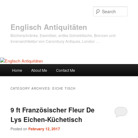
Sear
Englisch Antiquitäten
Bücherschränke, Essmöbel, antike Schreibtische, Bronzen und
Innenarchitektur von Canonbury Antiques, London …
Main
Home
About Me
Contact Me
Skip
Skip
menu
to
to
CATEGORY ARCHIVES:
EICHE TISCH
primary
secondary
9 ft Französischer Fleur De
content
content
Lys Eichen-Küchetisch
Posted on
February 12, 2017