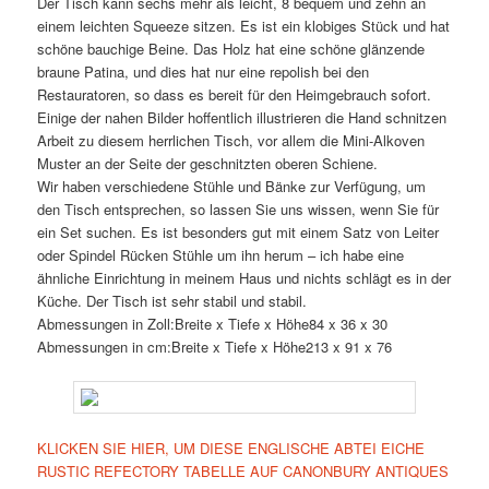
Der Tisch kann sechs mehr als leicht, 8 bequem und zehn an
einem leichten Squeeze sitzen. Es ist ein klobiges Stück und hat
schöne bauchige Beine. Das Holz hat eine schöne glänzende
braune Patina, und dies hat nur eine repolish bei den
Restauratoren, so dass es bereit für den Heimgebrauch sofort.
Einige der nahen Bilder hoffentlich illustrieren die Hand schnitzen
Arbeit zu diesem herrlichen Tisch, vor allem die Mini-Alkoven
Muster an der Seite der geschnitzten oberen Schiene.
Wir haben verschiedene Stühle und Bänke zur Verfügung, um
den Tisch entsprechen, so lassen Sie uns wissen, wenn Sie für
ein Set suchen. Es ist besonders gut mit einem Satz von Leiter
oder Spindel Rücken Stühle um ihn herum – ich habe eine
ähnliche Einrichtung in meinem Haus und nichts schlägt es in der
Küche. Der Tisch ist sehr stabil und stabil.
Abmessungen in Zoll:Breite x Tiefe x Höhe84 x 36 x 30
Abmessungen in cm:Breite x Tiefe x Höhe213 x 91 x 76
KLICKEN SIE HIER, UM DIESE ENGLISCHE ABTEI EICHE
RUSTIC REFECTORY TABELLE AUF CANONBURY ANTIQUES