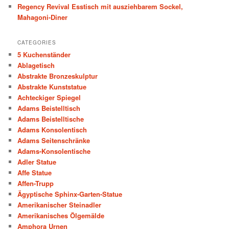
Regency Revival Esstisch mit ausziehbarem Sockel,
Mahagoni-Diner
CATEGORIES
5 Kuchenständer
Ablagetisch
Abstrakte Bronzeskulptur
Abstrakte Kunststatue
Achteckiger Spiegel
Adams Beistelltisch
Adams Beistelltische
Adams Konsolentisch
Adams Seitenschränke
Adams-Konsolentische
Adler Statue
Affe Statue
Affen-Trupp
Ägyptische Sphinx-Garten-Statue
Amerikanischer Steinadler
Amerikanisches Ölgemälde
Amphora Urnen