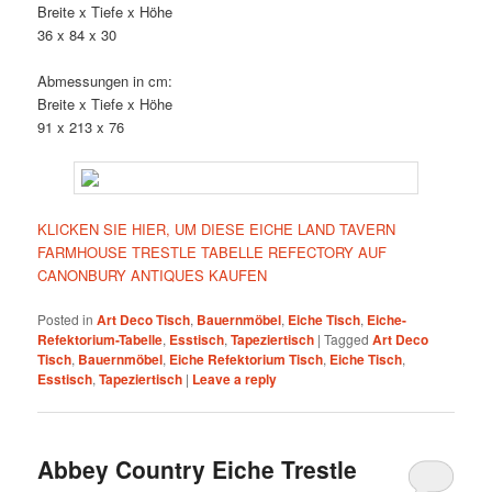
Breite x Tiefe x Höhe
36 x 84 x 30
Abmessungen in cm:
Breite x Tiefe x Höhe
91 x 213 x 76
KLICKEN SIE HIER, UM DIESE EICHE LAND TAVERN
FARMHOUSE TRESTLE TABELLE REFECTORY AUF
CANONBURY ANTIQUES KAUFEN
Posted in
Art Deco Tisch
,
Bauernmöbel
,
Eiche Tisch
,
Eiche-
Refektorium-Tabelle
,
Esstisch
,
Tapeziertisch
|
Tagged
Art Deco
Tisch
,
Bauernmöbel
,
Eiche Refektorium Tisch
,
Eiche Tisch
,
Esstisch
,
Tapeziertisch
|
Leave a reply
Abbey Country Eiche Trestle