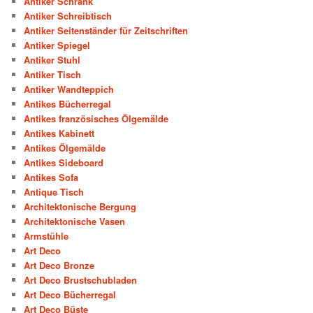
Antiker Schrank
Antiker Schreibtisch
Antiker Seitenständer für Zeitschriften
Antiker Spiegel
Antiker Stuhl
Antiker Tisch
Antiker Wandteppich
Antikes Bücherregal
Antikes französisches Ölgemälde
Antikes Kabinett
Antikes Ölgemälde
Antikes Sideboard
Antikes Sofa
Antique Tisch
Architektonische Bergung
Architektonische Vasen
Armstühle
Art Deco
Art Deco Bronze
Art Deco Brustschubladen
Art Deco Bücherregal
Art Deco Büste