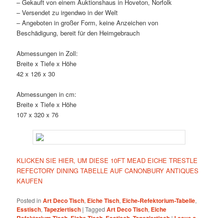
– Gekauft von einem Auktionshaus in Hoveton, Norfolk
– Versendet zu irgendwo in der Welt
– Angeboten in großer Form, keine Anzeichen von
Beschädigung, bereit für den Heimgebrauch
Abmessungen in Zoll:
Breite x Tiefe x Höhe
42 x 126 x 30
Abmessungen in cm:
Breite x Tiefe x Höhe
107 x 320 x 76
KLICKEN SIE HIER, UM DIESE 10FT MEAD EICHE TRESTLE
REFECTORY DINING TABELLE AUF CANONBURY ANTIQUES
KAUFEN
Posted in
Art Deco Tisch
,
Eiche Tisch
,
Eiche-Refektorium-Tabelle
,
Esstisch
,
Tapeziertisch
|
Tagged
Art Deco Tisch
,
Eiche
Refektorium Tisch
,
Eiche Tisch
,
Esstisch
,
Tapeziertisch
|
Leave a