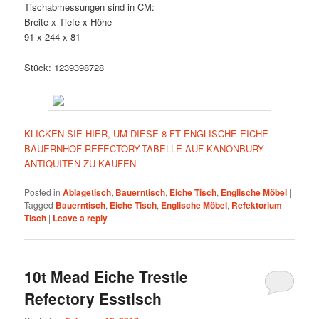
Tischabmessungen sind in CM:
Breite x Tiefe x Höhe
91 x 244 x 81
Stück: 1239398728
KLICKEN SIE HIER, UM DIESE 8 FT ENGLISCHE EICHE
BAUERNHOF-REFECTORY-TABELLE AUF KANONBURY-
ANTIQUITEN ZU KAUFEN
Posted in
Ablagetisch
,
Bauerntisch
,
Eiche Tisch
,
Englische Möbel
|
Tagged
Bauerntisch
,
Eiche Tisch
,
Englische Möbel
,
Refektorium
Tisch
|
Leave a reply
10t Mead Eiche Trestle
Refectory Esstisch