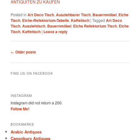
ANTIQUITEN ZU KAUFEN
Posted in
Art Deco Tisch
,
Ausziehbarer Tisch
,
Bauernmöbel
,
Eiche
Tisch
,
Eiche-Refektorium-Tabelle
,
Kaffetisch
|
Tagged
Art Deco
Tisch
,
Ausziehtisch
,
Bauernmöbel
,
Eiche Refektorium Tisch
,
Eiche
Tisch
,
Kaffetisch
|
Leave a reply
Post
←
Older posts
navigation
FIND US ON FACEBOOK
INSTAGRAM
Instagram did not return a 200.
Follow Me!
BOOKMARKS
Arabic Antiques
Canonbury Antiques