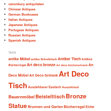
canonbury antiquitaten
Chinese Antiques
German Bookcases
Italian Antiques
Japanese Antiques
Portugese Antiques
Russian Antiques
Spanish Antiques
TAGS
antike Möbel
Antiker Tisch
antiker Schreibtisch
Antikes
Art deco bronze
Art
Bücherregal
Art deco bücherschrank
Art Deco
Deco Möbel
Art Deco Schrank
Tisch
Ausziehbarer Esstisch
Ausziehtisch
Bronze
Beistelltisch
Bauernmöbel
Statue
Brunnen und Garten
Bücherregal
Eiche