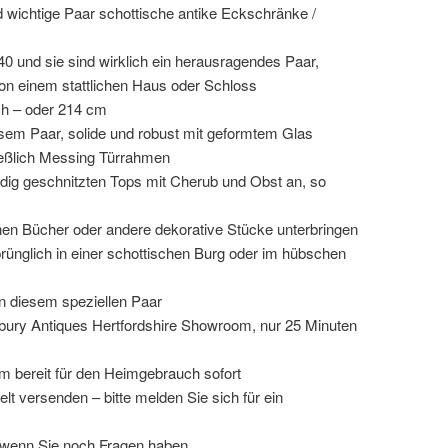
wichtige Paar schottische antike Eckschränke /
40 und sie sind wirklich ein herausragendes Paar,
on einem stattlichen Haus oder Schloss
och – oder 214 cm
esem Paar, solide und robust mit geformtem Glas
ießlich Messing Türrahmen
dig geschnitzten Tops mit Cherub und Obst an, so
nnen Bücher oder andere dekorative Stücke unterbringen
rünglich in einer schottischen Burg oder im hübschen
an diesem speziellen Paar
ury Antiques Hertfordshire Showroom, nur 25 Minuten
rm bereit für den Heimgebrauch sofort
lt versenden – bitte melden Sie sich für ein
, wenn Sie noch Fragen haben