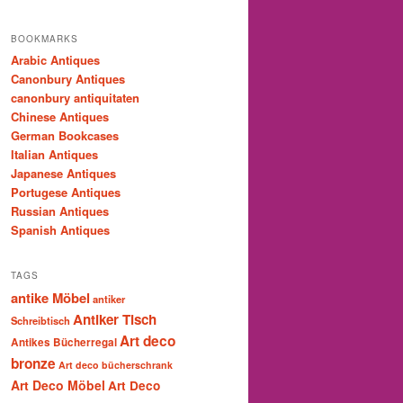
BOOKMARKS
Arabic Antiques
Canonbury Antiques
canonbury antiquitaten
Chinese Antiques
German Bookcases
Italian Antiques
Japanese Antiques
Portugese Antiques
Russian Antiques
Spanish Antiques
TAGS
antike Möbel
antiker
Antiker Tisch
Schreibtisch
Art deco
Antikes Bücherregal
bronze
Art deco bücherschrank
Art Deco Möbel
Art Deco