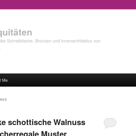
quitäten
ke Schreibtische, Bronzen und Innenarchitektur von
…
t Me
NKE
ke schottische Walnuss
cherregale Muster