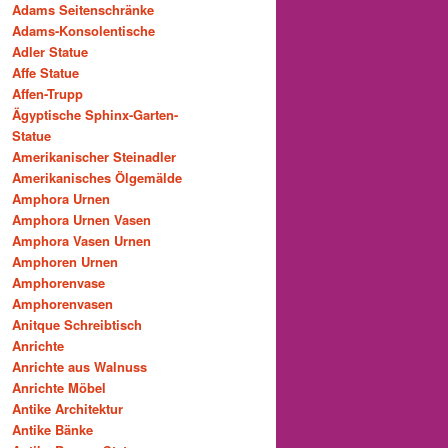
Adams Seitenschränke
Adams-Konsolentische
Adler Statue
Affe Statue
Affen-Trupp
Ägyptische Sphinx-Garten-
Statue
Amerikanischer Steinadler
Amerikanisches Ölgemälde
Amphora Urnen
Amphora Urnen Vasen
Amphora Vasen Urnen
Amphoren Urnen
Amphorenvase
Amphorenvasen
Anitque Schreibtisch
Anrichte
Anrichte aus Walnuss
Anrichte Möbel
Antike Architektur
Antike Bänke