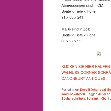
Abmessungen sind in CM:
Breite x Tiefe x Höhe
91 x 68 x 241
Maße sind in Zoll:
Breite x Tiefe x Höhe
36 x 27 x 95
KLICKEN SIE HIER KAUFEN
WALNUSS CORNER SCHRÄN
CANONBURY ANTIQUES
Posted in
Art Deco Bücherregal
,
Ec
Walnusskabinett
|
Tagged
Art deco
Bücherschränke
,
Schrankmöbel
|
L