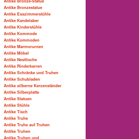
Antike Bronze-Statue
Antike Bronzestatue
Antike Esszimmerstühle
Antike Kandelaber
Antike Kinderstühle
Antike Kommode
Antike Kommoden
Antike Marmorurnen
Antike Möbel
Antike Nesttische
Antike Rinderkarren
Antike Schränke und Truhen
Antike Schubladen
Antike silberne Kerzenständer
Antike Silberplatte
Antike Statuen
Antike Stühle
Antike Tisch
Antike Truhe
Antike Truhe auf Truhen
Antike Truhen
Antike Truhen und