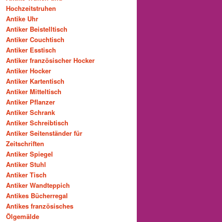
Hochzeitstruhen
Antike Uhr
Antiker Beistelltisch
Antiker Couchtisch
Antiker Esstisch
Antiker französischer Hocker
Antiker Hocker
Antiker Kartentisch
Antiker Mitteltisch
Antiker Pflanzer
Antiker Schrank
Antiker Schreibtisch
Antiker Seitenständer für
Zeitschriften
Antiker Spiegel
Antiker Stuhl
Antiker Tisch
Antiker Wandteppich
Antikes Bücherregal
Antikes französisches
Ölgemälde