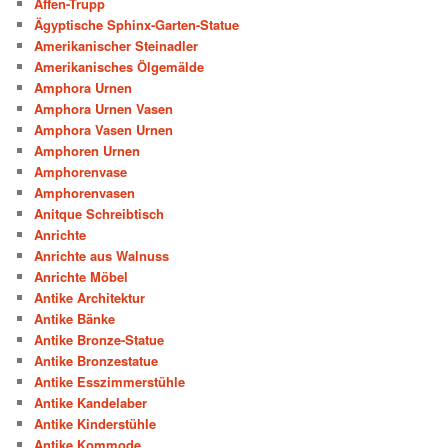
Affen-Trupp
Ägyptische Sphinx-Garten-Statue
Amerikanischer Steinadler
Amerikanisches Ölgemälde
Amphora Urnen
Amphora Urnen Vasen
Amphora Vasen Urnen
Amphoren Urnen
Amphorenvase
Amphorenvasen
Anitque Schreibtisch
Anrichte
Anrichte aus Walnuss
Anrichte Möbel
Antike Architektur
Antike Bänke
Antike Bronze-Statue
Antike Bronzestatue
Antike Esszimmerstühle
Antike Kandelaber
Antike Kinderstühle
Antike Kommode