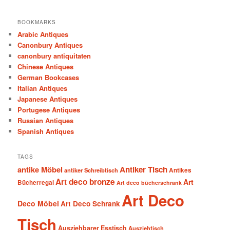
BOOKMARKS
Arabic Antiques
Canonbury Antiques
canonbury antiquitaten
Chinese Antiques
German Bookcases
Italian Antiques
Japanese Antiques
Portugese Antiques
Russian Antiques
Spanish Antiques
TAGS
antike Möbel
Antiker Tisch
antiker Schreibtisch
Antikes
Art deco bronze
Art
Bücherregal
Art deco bücherschrank
Art Deco
Deco Möbel
Art Deco Schrank
Tisch
Ausziehbarer Esstisch
Ausziehtisch