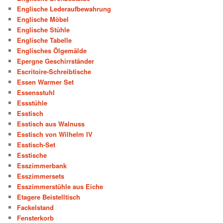
Englische Lederaufbewahrung
Englische Möbel
Englische Stühle
Englische Tabelle
Englisches Ölgemälde
Epergne Geschirrständer
Escritoire-Schreibtische
Essen Warmer Set
Essensstuhl
Essstühle
Esstisch
Esstisch aus Walnuss
Esstisch von Wilhelm IV
Esstisch-Set
Esstische
Esszimmerbank
Esszimmersets
Esszimmerstühle aus Eiche
Etagere Beistelltisch
Fackelstand
Fensterkorb