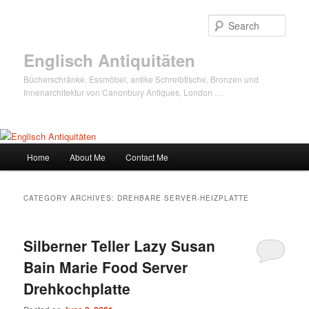
Sear
Englisch Antiquitäten
Bücherschränke, Essmöbel, antike Schreibtische, Bronzen und
Innenarchitektur von Canonbury Antiques, London …
Main
Home
About Me
Contact Me
Skip
Skip
menu
to
to
CATEGORY ARCHIVES:
DREHBARE SERVER-HEIZPLATTE
primary
secondary
Silberner Teller Lazy Susan
content
content
Bain Marie Food Server
Drehkochplatte