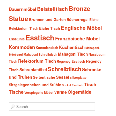
Bronze
Beistelltisch
Bauernmöbel
Statue
Brunnen und Garten
Bücherregal
Eiche
Englische Möbel
Eiche Tisch
Refektorium Tisch
Esstisch
Französische Möbel
Essstühle
Kommoden
Küchentisch
Konsolentisch
Mahagoni-
Mahagoni Tisch
Nussbaum
Sideboard
Mahagoni Schreibtisch
Refektorium Tisch
Regency
Tisch
Regency Esstisch
Schreibtisch
Schränke
Schrankmöbel
Tisch
und Truhen
Sessel
Seitentische
silberplatte
Tisch
Sitzgelegenheiten und Stühle
Sockel Esstisch
Tische
Ölgemälde
Vitrine
Verspiegelte Möbel
S
e
a