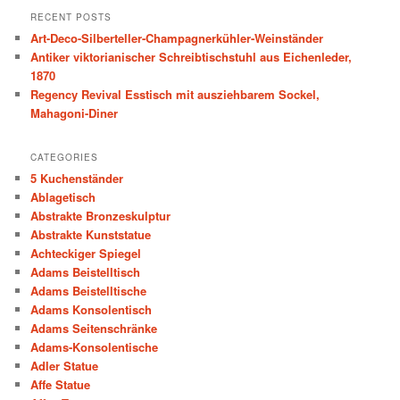
r
RECENT POSTS
c
Art-Deco-Silberteller-Champagnerkühler-Weinständer
h
Antiker viktorianischer Schreibtischstuhl aus Eichenleder,
1870
Regency Revival Esstisch mit ausziehbarem Sockel,
Mahagoni-Diner
CATEGORIES
5 Kuchenständer
Ablagetisch
Abstrakte Bronzeskulptur
Abstrakte Kunststatue
Achteckiger Spiegel
Adams Beistelltisch
Adams Beistelltische
Adams Konsolentisch
Adams Seitenschränke
Adams-Konsolentische
Adler Statue
Affe Statue