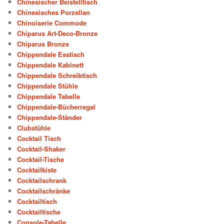
Chinesischer Beistelltisch
Chinesisches Porzellan
Chinoiserie Commode
Chiparus Art-Deco-Bronze
Chiparus Bronze
Chippendale Esstisch
Chippendale Kabinett
Chippendale Schreibtisch
Chippendale Stühle
Chippendale Tabelle
Chippendale-Bücherregal
Chippendale-Ständer
Clubstühle
Cocktail Tisch
Cocktail-Shaker
Cocktail-Tische
Cocktailkiste
Cocktailschrank
Cocktailschränke
Cocktailtisch
Cocktailtische
Console-Tabelle