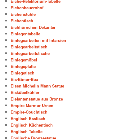
Eiche-Refektorium-Tabelle
Eichenbauernhof
Eichenstühle
Eichentisch
Eichhörnchen Dekanter
Einlagentabelle
Einlegearbeiten mit Intarsien
Einlegearbeitstisch
Einlegearbeitstische
Einlegemöbel
Einlegeplatte
Einlegetisch
Eis-Eimer-Box
Eisen Michelin Mann Statue
Eiskübelkühler
Elefantenstatue aus Bronze
Empire Marmor Urnen
Empire-Couchtisch
Englisch Esstisch
Englisch Küchentisch
Englisch Tabelle
Englische Bronzestatue