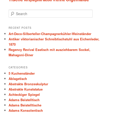
S
e
a
r
RECENT POSTS
c
Art-Deco-Silberteller-Champagnerkühler-Weinständer
h
Antiker viktorianischer Schreibtischstuhl aus Eichenleder,
1870
Regency Revival Esstisch mit ausziehbarem Sockel,
Mahagoni-Diner
CATEGORIES
5 Kuchenständer
Ablagetisch
Abstrakte Bronzeskulptur
Abstrakte Kunststatue
Achteckiger Spiegel
Adams Beistelltisch
Adams Beistelltische
Adams Konsolentisch