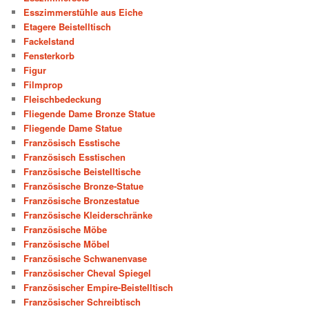
Esszimmerstühle aus Eiche
Etagere Beistelltisch
Fackelstand
Fensterkorb
Figur
Filmprop
Fleischbedeckung
Fliegende Dame Bronze Statue
Fliegende Dame Statue
Französisch Esstische
Französisch Esstischen
Französische Beistelltische
Französische Bronze-Statue
Französische Bronzestatue
Französische Kleiderschränke
Französische Möbe
Französische Möbel
Französische Schwanenvase
Französischer Cheval Spiegel
Französischer Empire-Beistelltisch
Französischer Schreibtisch