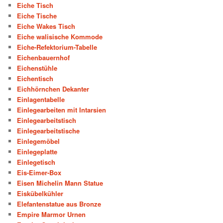
Eiche Tisch
Eiche Tische
Eiche Wakes Tisch
Eiche walisische Kommode
Eiche-Refektorium-Tabelle
Eichenbauernhof
Eichenstühle
Eichentisch
Eichhörnchen Dekanter
Einlagentabelle
Einlegearbeiten mit Intarsien
Einlegearbeitstisch
Einlegearbeitstische
Einlegemöbel
Einlegeplatte
Einlegetisch
Eis-Eimer-Box
Eisen Michelin Mann Statue
Eiskübelkühler
Elefantenstatue aus Bronze
Empire Marmor Urnen