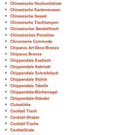
Chinesische Hochzeitskiste
Chinesische Kantonsvasen
Chinesische Sessel
Chinesische Tischlampen
Chinesischer Beistelltisch
Chinesisches Porzellan
Chinoiserie Commode
Chiparus Art-Deco-Bronze
Chiparus Bronze
Chippendale Esstisch
Chippendale Kabinett
Chippendale Schreibtisch
Chippendale Stühle
Chippendale Tabelle
Chippendale-Bücherregal
Chippendale-Ständer
Clubstühle
Cocktail Tisch
Cocktail-Shaker
Cocktail-Tische
Cocktailkiste