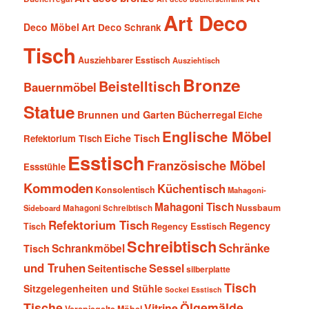
Art Deco
Deco Möbel
Art Deco Schrank
Tisch
Ausziehbarer Esstisch
Ausziehtisch
Bronze
Beistelltisch
Bauernmöbel
Statue
Brunnen und Garten
Bücherregal
Eiche
Englische Möbel
Eiche Tisch
Refektorium Tisch
Esstisch
Französische Möbel
Essstühle
Kommoden
Küchentisch
Konsolentisch
Mahagoni-
Mahagoni Tisch
Nussbaum
Sideboard
Mahagoni Schreibtisch
Refektorium Tisch
Regency
Tisch
Regency Esstisch
Schreibtisch
Schränke
Schrankmöbel
Tisch
und Truhen
Sessel
Seitentische
silberplatte
Tisch
Sitzgelegenheiten und Stühle
Sockel Esstisch
Tische
Ölgemälde
Vitrine
Verspiegelte Möbel