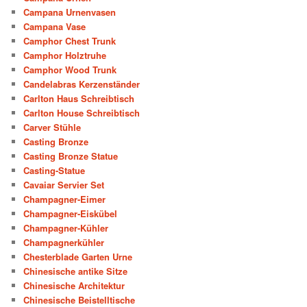
Campana Urnenvasen
Campana Vase
Camphor Chest Trunk
Camphor Holztruhe
Camphor Wood Trunk
Candelabras Kerzenständer
Carlton Haus Schreibtisch
Carlton House Schreibtisch
Carver Stühle
Casting Bronze
Casting Bronze Statue
Casting-Statue
Cavaiar Servier Set
Champagner-Eimer
Champagner-Eiskübel
Champagner-Kühler
Champagnerkühler
Chesterblade Garten Urne
Chinesische antike Sitze
Chinesische Architektur
Chinesische Beistelltische