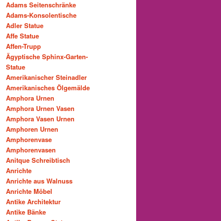
Adams Seitenschränke
Adams-Konsolentische
Adler Statue
Affe Statue
Affen-Trupp
Ägyptische Sphinx-Garten-
Statue
Amerikanischer Steinadler
Amerikanisches Ölgemälde
Amphora Urnen
Amphora Urnen Vasen
Amphora Vasen Urnen
Amphoren Urnen
Amphorenvase
Amphorenvasen
Anitque Schreibtisch
Anrichte
Anrichte aus Walnuss
Anrichte Möbel
Antike Architektur
Antike Bänke