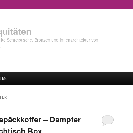
quitäten
ke Schreibtische, Bronzen und Innenarchitektur von
…
t Me
FER
epäckkoffer – Dampfer
chtisch Box