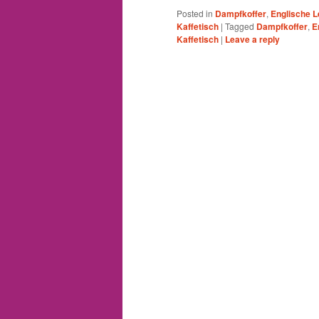
Posted in
Dampfkoffer
,
Englische 
Kaffetisch
|
Tagged
Dampfkoffer
,
E
Kaffetisch
|
Leave a reply