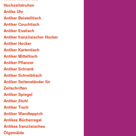
Hochzeitstruhen
Antike Uhr
Antiker Beistelltisch
Antiker Couchtisch
Antiker Esstisch
Antiker französischer Hocker
Antiker Hocker
Antiker Kartentisch
Antiker Mitteltisch
Antiker Pflanzer
Antiker Schrank
Antiker Schreibtisch
Antiker Seitenständer für
Zeitschriften
Antiker Spiegel
Antiker Stuhl
Antiker Tisch
Antiker Wandteppich
Antikes Bücherregal
Antikes französisches
Ölgemälde