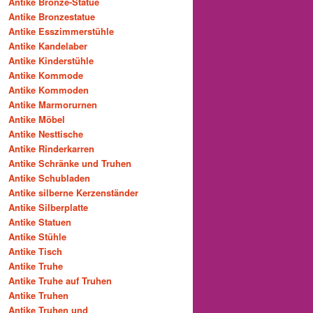
Antike Bronze-Statue
Antike Bronzestatue
Antike Esszimmerstühle
Antike Kandelaber
Antike Kinderstühle
Antike Kommode
Antike Kommoden
Antike Marmorurnen
Antike Möbel
Antike Nesttische
Antike Rinderkarren
Antike Schränke und Truhen
Antike Schubladen
Antike silberne Kerzenständer
Antike Silberplatte
Antike Statuen
Antike Stühle
Antike Tisch
Antike Truhe
Antike Truhe auf Truhen
Antike Truhen
Antike Truhen und