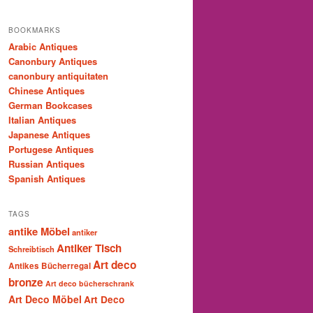
BOOKMARKS
Arabic Antiques
Canonbury Antiques
canonbury antiquitaten
Chinese Antiques
German Bookcases
Italian Antiques
Japanese Antiques
Portugese Antiques
Russian Antiques
Spanish Antiques
TAGS
antike Möbel
antiker
Antiker Tisch
Schreibtisch
Art deco
Antikes Bücherregal
bronze
Art deco bücherschrank
Art Deco Möbel
Art Deco