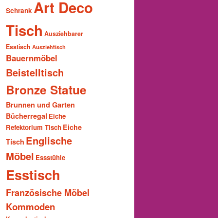
Art Deco
Schrank
Tisch
Ausziehbarer
Esstisch
Ausziehtisch
Bauernmöbel
Beistelltisch
Bronze Statue
Brunnen und Garten
Bücherregal
Eiche
Eiche
Refektorium Tisch
Englische
Tisch
Möbel
Essstühle
Esstisch
Französische Möbel
Kommoden