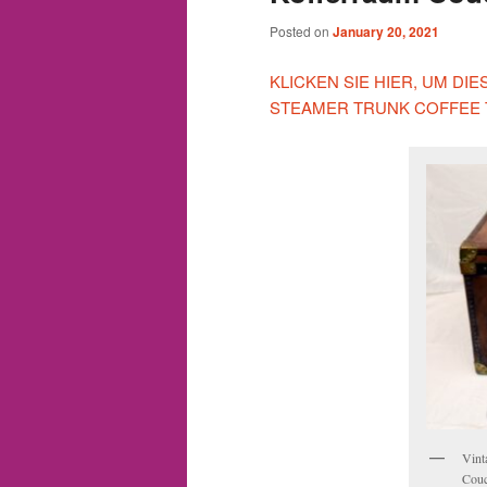
Posted on
January 20, 2021
KLICKEN SIE HIER, UM DI
STEAMER TRUNK COFFEE 
Vint
Couc