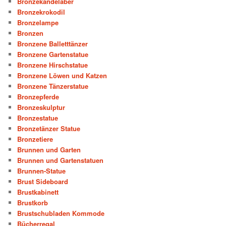
Bronzekandelaber
Bronzekrokodil
Bronzelampe
Bronzen
Bronzene Balletttänzer
Bronzene Gartenstatue
Bronzene Hirschstatue
Bronzene Löwen und Katzen
Bronzene Tänzerstatue
Bronzepferde
Bronzeskulptur
Bronzestatue
Bronzetänzer Statue
Bronzetiere
Brunnen und Garten
Brunnen und Gartenstatuen
Brunnen-Statue
Brust Sideboard
Brustkabinett
Brustkorb
Brustschubladen Kommode
Bücherregal