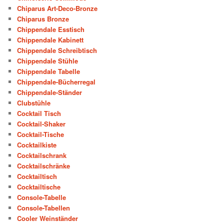
Chiparus Art-Deco-Bronze
Chiparus Bronze
Chippendale Esstisch
Chippendale Kabinett
Chippendale Schreibtisch
Chippendale Stühle
Chippendale Tabelle
Chippendale-Bücherregal
Chippendale-Ständer
Clubstühle
Cocktail Tisch
Cocktail-Shaker
Cocktail-Tische
Cocktailkiste
Cocktailschrank
Cocktailschränke
Cocktailtisch
Cocktailtische
Console-Tabelle
Console-Tabellen
Cooler Weinständer