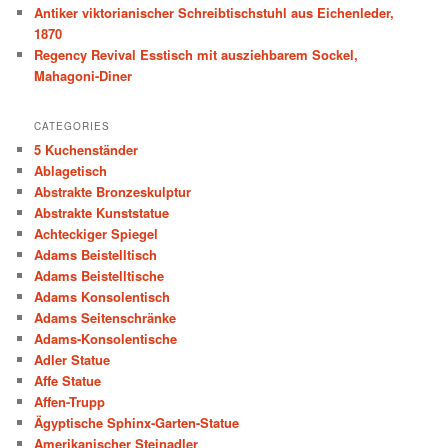
h
Antiker viktorianischer Schreibtischstuhl aus Eichenleder,
1870
Regency Revival Esstisch mit ausziehbarem Sockel,
Mahagoni-Diner
CATEGORIES
5 Kuchenständer
Ablagetisch
Abstrakte Bronzeskulptur
Abstrakte Kunststatue
Achteckiger Spiegel
Adams Beistelltisch
Adams Beistelltische
Adams Konsolentisch
Adams Seitenschränke
Adams-Konsolentische
Adler Statue
Affe Statue
Affen-Trupp
Ägyptische Sphinx-Garten-Statue
Amerikanischer Steinadler