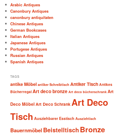
Arabic Antiques
Canonbury Antiques
canonbury antiquitaten
Chinese Antiques
German Bookcases
Italian Antiques
Japanese Antiques
Portugese Antiques
Russian Antiques
Spanish Antiques
TAGS
antike Möbel
Antiker Tisch
antiker Schreibtisch
Antikes
Art deco bronze
Art
Bücherregal
Art deco bücherschrank
Art Deco
Deco Möbel
Art Deco Schrank
Tisch
Ausziehbarer Esstisch
Ausziehtisch
Bronze
Beistelltisch
Bauernmöbel