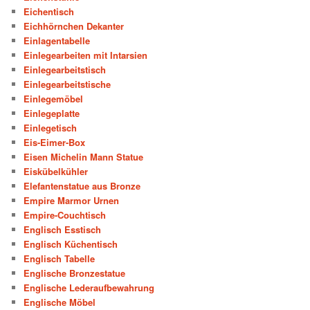
Eichentisch
Eichhörnchen Dekanter
Einlagentabelle
Einlegearbeiten mit Intarsien
Einlegearbeitstisch
Einlegearbeitstische
Einlegemöbel
Einlegeplatte
Einlegetisch
Eis-Eimer-Box
Eisen Michelin Mann Statue
Eiskübelkühler
Elefantenstatue aus Bronze
Empire Marmor Urnen
Empire-Couchtisch
Englisch Esstisch
Englisch Küchentisch
Englisch Tabelle
Englische Bronzestatue
Englische Lederaufbewahrung
Englische Möbel