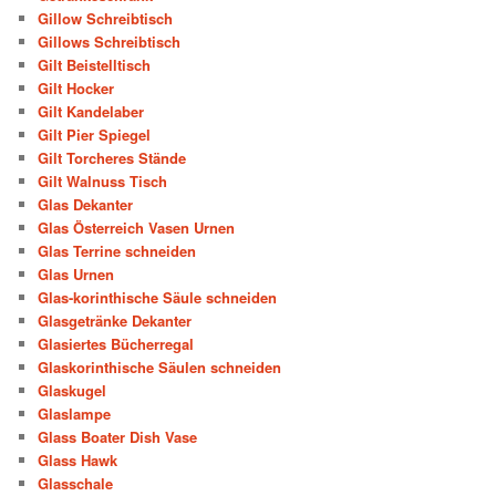
Gillow Schreibtisch
Gillows Schreibtisch
Gilt Beistelltisch
Gilt Hocker
Gilt Kandelaber
Gilt Pier Spiegel
Gilt Torcheres Stände
Gilt Walnuss Tisch
Glas Dekanter
Glas Österreich Vasen Urnen
Glas Terrine schneiden
Glas Urnen
Glas-korinthische Säule schneiden
Glasgetränke Dekanter
Glasiertes Bücherregal
Glaskorinthische Säulen schneiden
Glaskugel
Glaslampe
Glass Boater Dish Vase
Glass Hawk
Glasschale