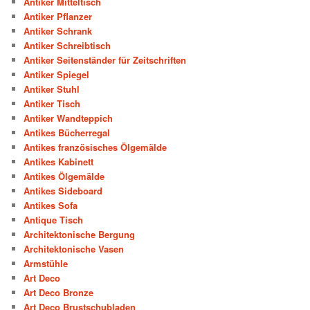
Antiker Mitteltisch
Antiker Pflanzer
Antiker Schrank
Antiker Schreibtisch
Antiker Seitenständer für Zeitschriften
Antiker Spiegel
Antiker Stuhl
Antiker Tisch
Antiker Wandteppich
Antikes Bücherregal
Antikes französisches Ölgemälde
Antikes Kabinett
Antikes Ölgemälde
Antikes Sideboard
Antikes Sofa
Antique Tisch
Architektonische Bergung
Architektonische Vasen
Armstühle
Art Deco
Art Deco Bronze
Art Deco Brustschubladen