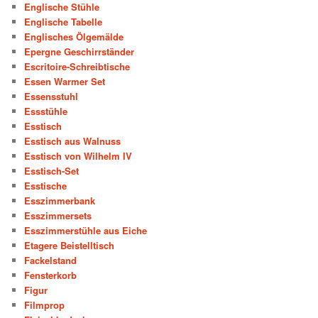
Englische Stühle
Englische Tabelle
Englisches Ölgemälde
Epergne Geschirrständer
Escritoire-Schreibtische
Essen Warmer Set
Essensstuhl
Essstühle
Esstisch
Esstisch aus Walnuss
Esstisch von Wilhelm IV
Esstisch-Set
Esstische
Esszimmerbank
Esszimmersets
Esszimmerstühle aus Eiche
Etagere Beistelltisch
Fackelstand
Fensterkorb
Figur
Filmprop