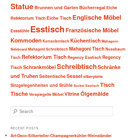
Statue
Brunnen und Garten
Bücherregal
Eiche
Englische Möbel
Eiche Tisch
Refektorium Tisch
Esstisch
Französische Möbel
Essstühle
Kommoden
Küchentisch
Konsolentisch
Mahagoni-
Mahagoni Tisch
Nussbaum
Sideboard
Mahagoni Schreibtisch
Refektorium Tisch
Regency
Tisch
Regency Esstisch
Schreibtisch
Schränke
Schrankmöbel
Tisch
und Truhen
Sessel
Seitentische
silberplatte
Tisch
Sitzgelegenheiten und Stühle
Sockel Esstisch
Tische
Ölgemälde
Vitrine
Verspiegelte Möbel
S
e
a
r
RECENT POSTS
c
Art-Deco-Silberteller-Champagnerkühler-Weinständer