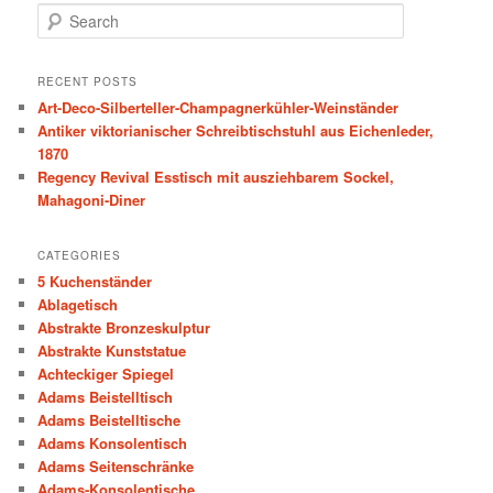
S
e
a
r
RECENT POSTS
c
Art-Deco-Silberteller-Champagnerkühler-Weinständer
h
Antiker viktorianischer Schreibtischstuhl aus Eichenleder,
1870
Regency Revival Esstisch mit ausziehbarem Sockel,
Mahagoni-Diner
CATEGORIES
5 Kuchenständer
Ablagetisch
Abstrakte Bronzeskulptur
Abstrakte Kunststatue
Achteckiger Spiegel
Adams Beistelltisch
Adams Beistelltische
Adams Konsolentisch
Adams Seitenschränke
Adams-Konsolentische