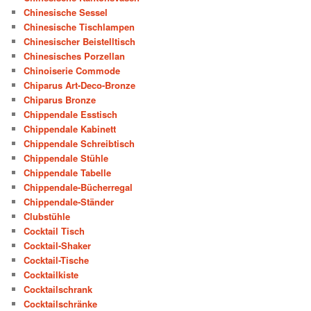
Chinesische Sessel
Chinesische Tischlampen
Chinesischer Beistelltisch
Chinesisches Porzellan
Chinoiserie Commode
Chiparus Art-Deco-Bronze
Chiparus Bronze
Chippendale Esstisch
Chippendale Kabinett
Chippendale Schreibtisch
Chippendale Stühle
Chippendale Tabelle
Chippendale-Bücherregal
Chippendale-Ständer
Clubstühle
Cocktail Tisch
Cocktail-Shaker
Cocktail-Tische
Cocktailkiste
Cocktailschrank
Cocktailschränke