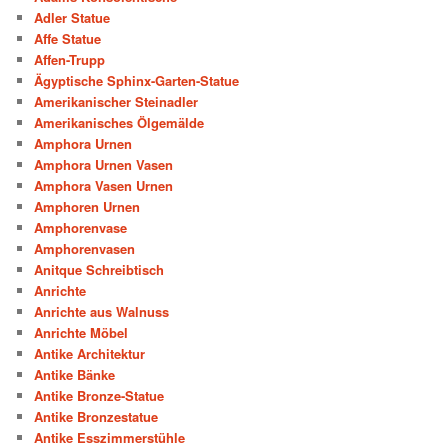
Adler Statue
Affe Statue
Affen-Trupp
Ägyptische Sphinx-Garten-Statue
Amerikanischer Steinadler
Amerikanisches Ölgemälde
Amphora Urnen
Amphora Urnen Vasen
Amphora Vasen Urnen
Amphoren Urnen
Amphorenvase
Amphorenvasen
Anitque Schreibtisch
Anrichte
Anrichte aus Walnuss
Anrichte Möbel
Antike Architektur
Antike Bänke
Antike Bronze-Statue
Antike Bronzestatue
Antike Esszimmerstühle