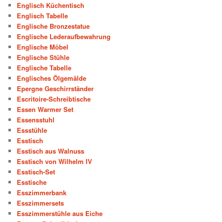
Englisch Küchentisch
Englisch Tabelle
Englische Bronzestatue
Englische Lederaufbewahrung
Englische Möbel
Englische Stühle
Englische Tabelle
Englisches Ölgemälde
Epergne Geschirrständer
Escritoire-Schreibtische
Essen Warmer Set
Essensstuhl
Essstühle
Esstisch
Esstisch aus Walnuss
Esstisch von Wilhelm IV
Esstisch-Set
Esstische
Esszimmerbank
Esszimmersets
Esszimmerstühle aus Eiche