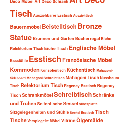
Deco Möbel
Art Deco Schrank
Tisch
Ausziehbarer Esstisch
Ausziehtisch
Bronze
Beistelltisch
Bauernmöbel
Statue
Brunnen und Garten
Bücherregal
Eiche
Englische Möbel
Eiche Tisch
Refektorium Tisch
Esstisch
Französische Möbel
Essstühle
Kommoden
Küchentisch
Konsolentisch
Mahagoni-
Mahagoni Tisch
Nussbaum
Sideboard
Mahagoni Schreibtisch
Refektorium Tisch
Regency
Tisch
Regency Esstisch
Schreibtisch
Schränke
Schrankmöbel
Tisch
und Truhen
Sessel
Seitentische
silberplatte
Tisch
Sitzgelegenheiten und Stühle
Sockel Esstisch
Tische
Ölgemälde
Vitrine
Verspiegelte Möbel