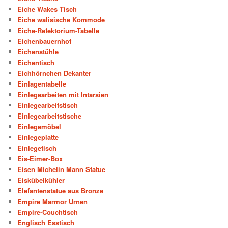
Eiche Wakes Tisch
Eiche walisische Kommode
Eiche-Refektorium-Tabelle
Eichenbauernhof
Eichenstühle
Eichentisch
Eichhörnchen Dekanter
Einlagentabelle
Einlegearbeiten mit Intarsien
Einlegearbeitstisch
Einlegearbeitstische
Einlegemöbel
Einlegeplatte
Einlegetisch
Eis-Eimer-Box
Eisen Michelin Mann Statue
Eiskübelkühler
Elefantenstatue aus Bronze
Empire Marmor Urnen
Empire-Couchtisch
Englisch Esstisch