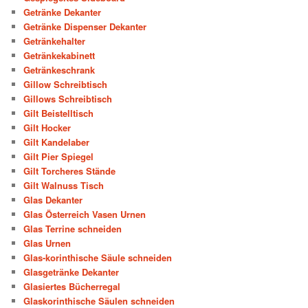
Getränke Dekanter
Getränke Dispenser Dekanter
Getränkehalter
Getränkekabinett
Getränkeschrank
Gillow Schreibtisch
Gillows Schreibtisch
Gilt Beistelltisch
Gilt Hocker
Gilt Kandelaber
Gilt Pier Spiegel
Gilt Torcheres Stände
Gilt Walnuss Tisch
Glas Dekanter
Glas Österreich Vasen Urnen
Glas Terrine schneiden
Glas Urnen
Glas-korinthische Säule schneiden
Glasgetränke Dekanter
Glasiertes Bücherregal
Glaskorinthische Säulen schneiden