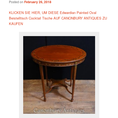
Posted on
February 26, 2018
KLICKEN SIE HIER, UM DIESE Edwardian Painted Oval
Beistelltisch Cocktail Tische AUF CANONBURY ANTIQUES ZU
KAUFEN