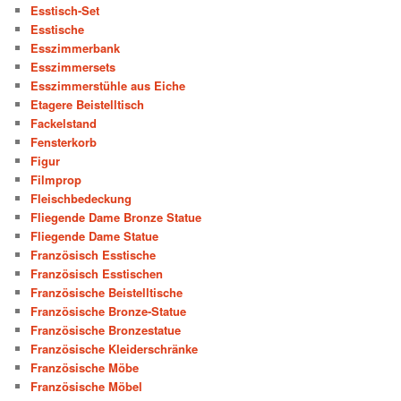
Esstisch-Set
Esstische
Esszimmerbank
Esszimmersets
Esszimmerstühle aus Eiche
Etagere Beistelltisch
Fackelstand
Fensterkorb
Figur
Filmprop
Fleischbedeckung
Fliegende Dame Bronze Statue
Fliegende Dame Statue
Französisch Esstische
Französisch Esstischen
Französische Beistelltische
Französische Bronze-Statue
Französische Bronzestatue
Französische Kleiderschränke
Französische Möbe
Französische Möbel