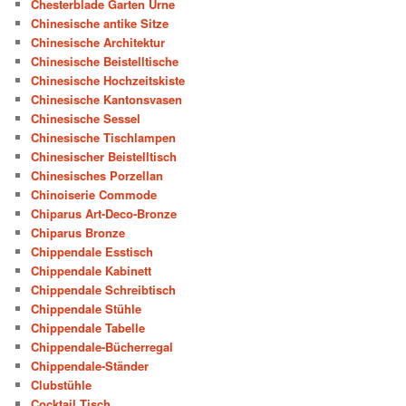
Chesterblade Garten Urne
Chinesische antike Sitze
Chinesische Architektur
Chinesische Beistelltische
Chinesische Hochzeitskiste
Chinesische Kantonsvasen
Chinesische Sessel
Chinesische Tischlampen
Chinesischer Beistelltisch
Chinesisches Porzellan
Chinoiserie Commode
Chiparus Art-Deco-Bronze
Chiparus Bronze
Chippendale Esstisch
Chippendale Kabinett
Chippendale Schreibtisch
Chippendale Stühle
Chippendale Tabelle
Chippendale-Bücherregal
Chippendale-Ständer
Clubstühle
Cocktail Tisch