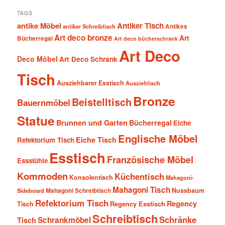
TAGS
antike Möbel
Antiker Tisch
antiker Schreibtisch
Antikes
Art deco bronze
Art
Bücherregal
Art deco bücherschrank
Art Deco
Deco Möbel
Art Deco Schrank
Tisch
Ausziehbarer Esstisch
Ausziehtisch
Bronze
Beistelltisch
Bauernmöbel
Statue
Brunnen und Garten
Bücherregal
Eiche
Englische Möbel
Eiche Tisch
Refektorium Tisch
Esstisch
Französische Möbel
Essstühle
Kommoden
Küchentisch
Konsolentisch
Mahagoni-
Mahagoni Tisch
Nussbaum
Sideboard
Mahagoni Schreibtisch
Refektorium Tisch
Regency
Tisch
Regency Esstisch
Schreibtisch
Schränke
Schrankmöbel
Tisch