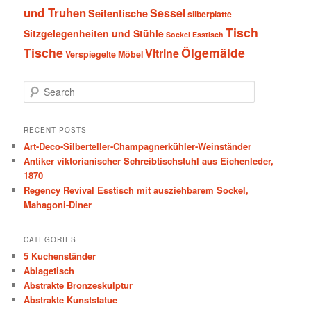
und Truhen
Sessel
Seitentische
silberplatte
Tisch
Sitzgelegenheiten und Stühle
Sockel Esstisch
Tische
Ölgemälde
Vitrine
Verspiegelte Möbel
S
e
a
r
RECENT POSTS
c
Art-Deco-Silberteller-Champagnerkühler-Weinständer
h
Antiker viktorianischer Schreibtischstuhl aus Eichenleder,
1870
Regency Revival Esstisch mit ausziehbarem Sockel,
Mahagoni-Diner
CATEGORIES
5 Kuchenständer
Ablagetisch
Abstrakte Bronzeskulptur
Abstrakte Kunststatue