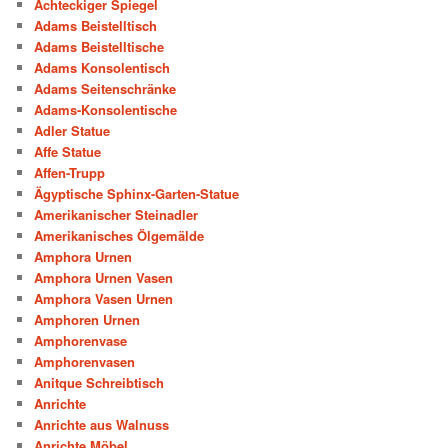
Achteckiger Spiegel
Adams Beistelltisch
Adams Beistelltische
Adams Konsolentisch
Adams Seitenschränke
Adams-Konsolentische
Adler Statue
Affe Statue
Affen-Trupp
Ägyptische Sphinx-Garten-Statue
Amerikanischer Steinadler
Amerikanisches Ölgemälde
Amphora Urnen
Amphora Urnen Vasen
Amphora Vasen Urnen
Amphoren Urnen
Amphorenvase
Amphorenvasen
Anitque Schreibtisch
Anrichte
Anrichte aus Walnuss
Anrichte Möbel