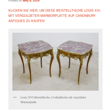
Posted on
May 8, 2024
KLICKEN SIE HIER, UM DIESE BEISTELLTISCHE LOUIS XVI.
MIT VERGOLDETER MARMORPLATTE AUF CANONBURY
ANTIQUES ZU KAUFEN
Louis XVI-Beistelltische, Cocktailtische mit vergoldeter
Marmorplatte