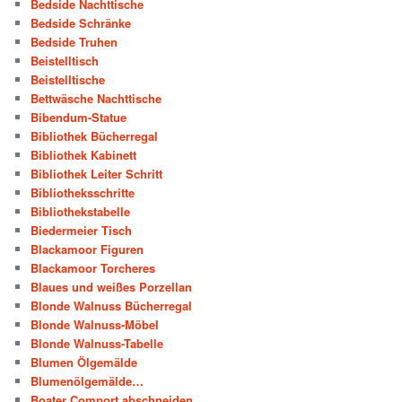
Bedside Nachttische
Bedside Schränke
Bedside Truhen
Beistelltisch
Beistelltische
Bettwäsche Nachttische
Bibendum-Statue
Bibliothek Bücherregal
Bibliothek Kabinett
Bibliothek Leiter Schritt
Bibliotheksschritte
Bibliothekstabelle
Biedermeier Tisch
Blackamoor Figuren
Blackamoor Torcheres
Blaues und weißes Porzellan
Blonde Walnuss Bücherregal
Blonde Walnuss-Möbel
Blonde Walnuss-Tabelle
Blumen Ölgemälde
Blumenölgemälde…
Boater Comport abschneiden