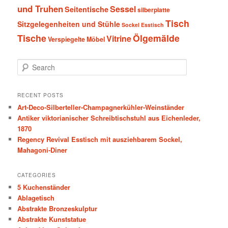
und Truhen
Sessel
Seitentische
silberplatte
Tisch
Sitzgelegenheiten und Stühle
Sockel Esstisch
Tische
Ölgemälde
Vitrine
Verspiegelte Möbel
S
e
a
r
RECENT POSTS
c
Art-Deco-Silberteller-Champagnerkühler-Weinständer
h
Antiker viktorianischer Schreibtischstuhl aus Eichenleder,
1870
Regency Revival Esstisch mit ausziehbarem Sockel,
Mahagoni-Diner
CATEGORIES
5 Kuchenständer
Ablagetisch
Abstrakte Bronzeskulptur
Abstrakte Kunststatue