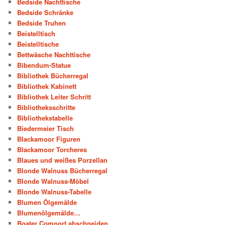
Bedside Nachttische
Bedside Schränke
Bedside Truhen
Beistelltisch
Beistelltische
Bettwäsche Nachttische
Bibendum-Statue
Bibliothek Bücherregal
Bibliothek Kabinett
Bibliothek Leiter Schritt
Bibliotheksschritte
Bibliothekstabelle
Biedermeier Tisch
Blackamoor Figuren
Blackamoor Torcheres
Blaues und weißes Porzellan
Blonde Walnuss Bücherregal
Blonde Walnuss-Möbel
Blonde Walnuss-Tabelle
Blumen Ölgemälde
Blumenölgemälde…
Boater Comport abschneiden