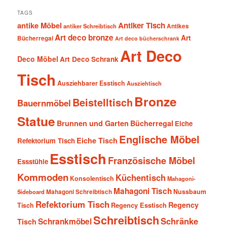
TAGS
antike Möbel
Antiker Tisch
antiker Schreibtisch
Antikes
Art deco bronze
Art
Bücherregal
Art deco bücherschrank
Art Deco
Deco Möbel
Art Deco Schrank
Tisch
Ausziehbarer Esstisch
Ausziehtisch
Bronze
Beistelltisch
Bauernmöbel
Statue
Brunnen und Garten
Bücherregal
Eiche
Englische Möbel
Eiche Tisch
Refektorium Tisch
Esstisch
Französische Möbel
Essstühle
Kommoden
Küchentisch
Konsolentisch
Mahagoni-
Mahagoni Tisch
Nussbaum
Sideboard
Mahagoni Schreibtisch
Refektorium Tisch
Regency
Tisch
Regency Esstisch
Schreibtisch
Schränke
Schrankmöbel
Tisch