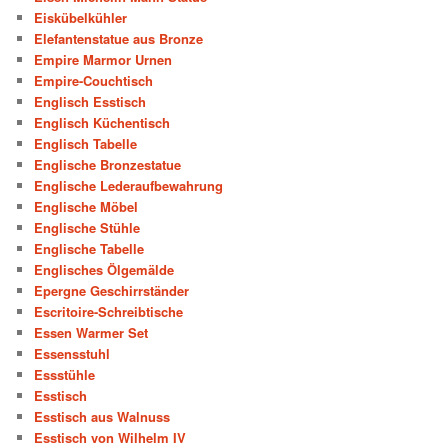
Eiskübelkühler
Elefantenstatue aus Bronze
Empire Marmor Urnen
Empire-Couchtisch
Englisch Esstisch
Englisch Küchentisch
Englisch Tabelle
Englische Bronzestatue
Englische Lederaufbewahrung
Englische Möbel
Englische Stühle
Englische Tabelle
Englisches Ölgemälde
Epergne Geschirrständer
Escritoire-Schreibtische
Essen Warmer Set
Essensstuhl
Essstühle
Esstisch
Esstisch aus Walnuss
Esstisch von Wilhelm IV