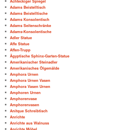
Achteckiger Spiegel
Adams Beistelltisch
Adams Beistelltische
Adams Konsolentisch
Adams Seitenschränke
Adams-Konsolentische
Adler Statue
Affe Statue
Affen-Trupp
Ägyptische Sphinx-Garten-Statue
Amerikanischer Steinadler
Amerikanisches Ölgemälde
Amphora Urnen
Amphora Urnen Vasen
Amphora Vasen Urnen
Amphoren Urnen
Amphorenvase
Amphorenvasen
Anitque Schreibtisch
Anrichte
Anrichte aus Walnuss
Anrichte Möbel