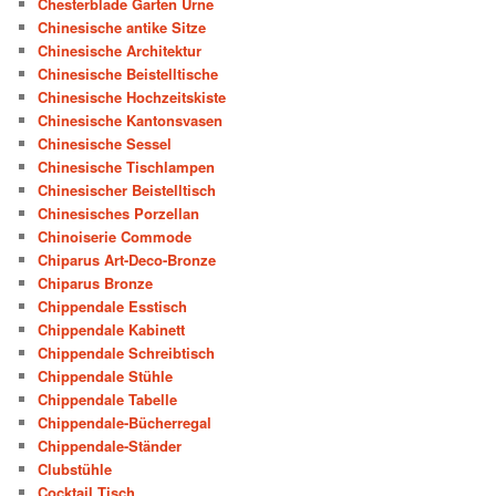
Chesterblade Garten Urne
Chinesische antike Sitze
Chinesische Architektur
Chinesische Beistelltische
Chinesische Hochzeitskiste
Chinesische Kantonsvasen
Chinesische Sessel
Chinesische Tischlampen
Chinesischer Beistelltisch
Chinesisches Porzellan
Chinoiserie Commode
Chiparus Art-Deco-Bronze
Chiparus Bronze
Chippendale Esstisch
Chippendale Kabinett
Chippendale Schreibtisch
Chippendale Stühle
Chippendale Tabelle
Chippendale-Bücherregal
Chippendale-Ständer
Clubstühle
Cocktail Tisch