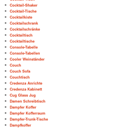
Cocktail-Shaker
Cocktail-Tische
Cocktailkiste
Cocktailschrank
Cocktailschränke
Cocktailtisch
Cocktailtische
Console-Tabelle
Console-Tabellen
Cooler Weinständer
Couch
Couch Sofa
Couchtisch
Credenza Anrichte
Credenza Kabinett
Cug Glass Jug
Damen Schreibtisch
Dampfer Koffer
Dampfer Kofferraum
Dampfer-Trunk-Tische
Dampfkoffer