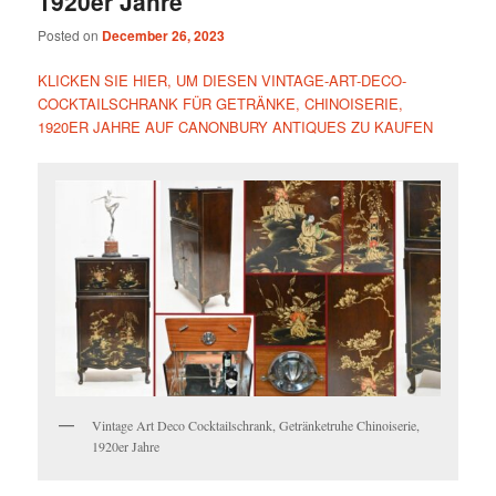
1920er Jahre
Posted on
December 26, 2023
KLICKEN SIE HIER, UM DIESEN VINTAGE-ART-DECO-
COCKTAILSCHRANK FÜR GETRÄNKE, CHINOISERIE,
1920ER JAHRE AUF CANONBURY ANTIQUES ZU KAUFEN
Vintage Art Deco Cocktailschrank, Getränketruhe Chinoiserie,
1920er Jahre