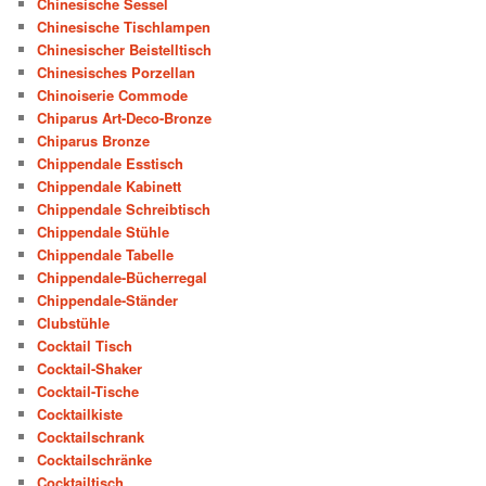
Chinesische Sessel
Chinesische Tischlampen
Chinesischer Beistelltisch
Chinesisches Porzellan
Chinoiserie Commode
Chiparus Art-Deco-Bronze
Chiparus Bronze
Chippendale Esstisch
Chippendale Kabinett
Chippendale Schreibtisch
Chippendale Stühle
Chippendale Tabelle
Chippendale-Bücherregal
Chippendale-Ständer
Clubstühle
Cocktail Tisch
Cocktail-Shaker
Cocktail-Tische
Cocktailkiste
Cocktailschrank
Cocktailschränke
Cocktailtisch