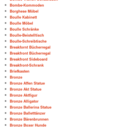
Bombe-Kommoden
Borghese Möbel
Boulle Kabinett
Boulle Möbel
Boulle Schränke
Boulle-Beistelltisch
Boulle-Schreibtische
Breakfornt Bücherregal
Breakfront Bücherregal
Breakfront Sideboard
Breakfront-Schrank
Briefkasten
Bronze
Bronze Affen Statue
Bronze Akt Statue
Bronze Aktfigur
Bronze Alligator
Bronze Ballerina Statue
Bronze Balletttänzer
Bronze Bärenbrunnen
Bronze Boxer Hunde