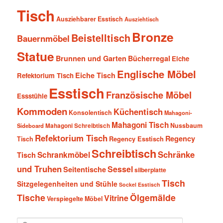
Tisch
Ausziehbarer Esstisch
Ausziehtisch
Bronze
Beistelltisch
Bauernmöbel
Statue
Brunnen und Garten
Bücherregal
Eiche
Englische Möbel
Eiche Tisch
Refektorium Tisch
Esstisch
Französische Möbel
Essstühle
Kommoden
Küchentisch
Konsolentisch
Mahagoni-
Mahagoni Tisch
Nussbaum
Sideboard
Mahagoni Schreibtisch
Refektorium Tisch
Regency
Tisch
Regency Esstisch
Schreibtisch
Schränke
Schrankmöbel
Tisch
und Truhen
Sessel
Seitentische
silberplatte
Tisch
Sitzgelegenheiten und Stühle
Sockel Esstisch
Tische
Ölgemälde
Vitrine
Verspiegelte Möbel
S