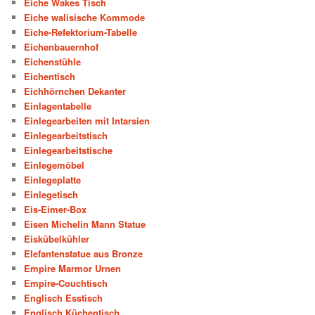
Eiche Wakes Tisch
Eiche walisische Kommode
Eiche-Refektorium-Tabelle
Eichenbauernhof
Eichenstühle
Eichentisch
Eichhörnchen Dekanter
Einlagentabelle
Einlegearbeiten mit Intarsien
Einlegearbeitstisch
Einlegearbeitstische
Einlegemöbel
Einlegeplatte
Einlegetisch
Eis-Eimer-Box
Eisen Michelin Mann Statue
Eiskübelkühler
Elefantenstatue aus Bronze
Empire Marmor Urnen
Empire-Couchtisch
Englisch Esstisch
Englisch Küchentisch