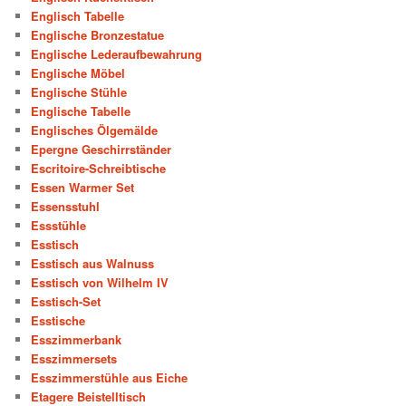
Englisch Tabelle
Englische Bronzestatue
Englische Lederaufbewahrung
Englische Möbel
Englische Stühle
Englische Tabelle
Englisches Ölgemälde
Epergne Geschirrständer
Escritoire-Schreibtische
Essen Warmer Set
Essensstuhl
Essstühle
Esstisch
Esstisch aus Walnuss
Esstisch von Wilhelm IV
Esstisch-Set
Esstische
Esszimmerbank
Esszimmersets
Esszimmerstühle aus Eiche
Etagere Beistelltisch