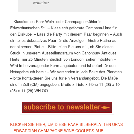
Weinkühler
– Klassisches Paar Wein- oder Champagnerkühler im
Edwardianischen Stil
– Klassisch geformte Campana-Urne für
den Eiskübel
– Lass die Party mit diesem Paar beginnen
– Auch
ein tolles dekoratives Paar für die Anzeige
– Große Patina auf
der silbernen Platte
– Bitte teilen Sie uns mit, ob Sie dieses
Stück in unserem Ausstellungsraum von Canonbury Antiques
Herts, nur 25 Minuten nördlich von London, sehen möchten
–
Wird in hervorragender Form angeboten und ist sofort für den
Heimgebrauch bereit
– Wir versenden in jede Ecke des Planeten
– bitte kontaktieren Sie uns für ein Versandangebot. Die Maße
sind in Zoll (CM) angegeben:
Breite x Tiefe x Höhe
11 (28) x 10
(25) x 11 (28)
WH
OO
KLICKEN SIE HIER, UM DIESE PAAR-SILBERPLATTEN-URNS
– EDWARDIAN CHAMPAGNE WINE COOLERS AUF