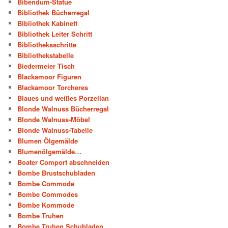
Bibendum-Statue
Bibliothek Bücherregal
Bibliothek Kabinett
Bibliothek Leiter Schritt
Bibliotheksschritte
Bibliothekstabelle
Biedermeier Tisch
Blackamoor Figuren
Blackamoor Torcheres
Blaues und weißes Porzellan
Blonde Walnuss Bücherregal
Blonde Walnuss-Möbel
Blonde Walnuss-Tabelle
Blumen Ölgemälde
Blumenölgemälde…
Boater Comport abschneiden
Bombe Brustschubladen
Bombe Commode
Bombe Commodes
Bombe Kommode
Bombe Truhen
Bombe Truhen Schubladen