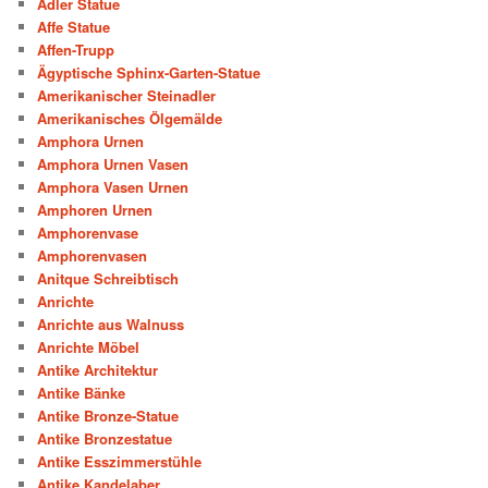
Adler Statue
Affe Statue
Affen-Trupp
Ägyptische Sphinx-Garten-Statue
Amerikanischer Steinadler
Amerikanisches Ölgemälde
Amphora Urnen
Amphora Urnen Vasen
Amphora Vasen Urnen
Amphoren Urnen
Amphorenvase
Amphorenvasen
Anitque Schreibtisch
Anrichte
Anrichte aus Walnuss
Anrichte Möbel
Antike Architektur
Antike Bänke
Antike Bronze-Statue
Antike Bronzestatue
Antike Esszimmerstühle
Antike Kandelaber