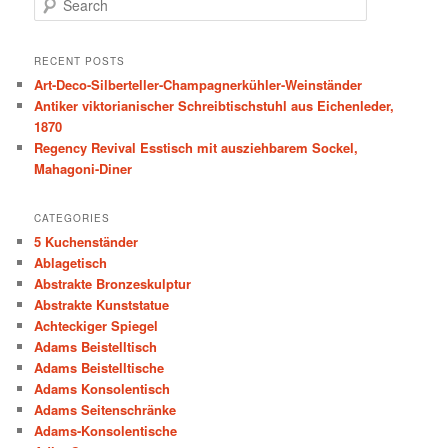
e
a
r
RECENT POSTS
c
Art-Deco-Silberteller-Champagnerkühler-Weinständer
h
Antiker viktorianischer Schreibtischstuhl aus Eichenleder,
1870
Regency Revival Esstisch mit ausziehbarem Sockel,
Mahagoni-Diner
CATEGORIES
5 Kuchenständer
Ablagetisch
Abstrakte Bronzeskulptur
Abstrakte Kunststatue
Achteckiger Spiegel
Adams Beistelltisch
Adams Beistelltische
Adams Konsolentisch
Adams Seitenschränke
Adams-Konsolentische