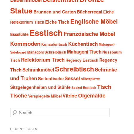
Statue
Brunnen und Garten
Bücherregal
Eiche
Englische Möbel
Eiche Tisch
Refektorium Tisch
Esstisch
Französische Möbel
Essstühle
Kommoden
Küchentisch
Konsolentisch
Mahagoni-
Mahagoni Tisch
Nussbaum
Sideboard
Mahagoni Schreibtisch
Refektorium Tisch
Regency
Tisch
Regency Esstisch
Schreibtisch
Schränke
Schrankmöbel
Tisch
und Truhen
Sessel
Seitentische
silberplatte
Tisch
Sitzgelegenheiten und Stühle
Sockel Esstisch
Tische
Ölgemälde
Vitrine
Verspiegelte Möbel
S
e
a
r
RECENT POSTS
c