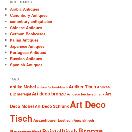
BOOKMARKS
Arabic Antiques
Canonbury Antiques
canonbury antiquitaten
Chinese Antiques
German Bookcases
Italian Antiques
Japanese Antiques
Portugese Antiques
Russian Antiques
Spanish Antiques
TAGS
antike Möbel
Antiker Tisch
antiker Schreibtisch
Antikes
Art deco bronze
Art
Bücherregal
Art deco bücherschrank
Art Deco
Deco Möbel
Art Deco Schrank
Tisch
Ausziehbarer Esstisch
Ausziehtisch
Bronze
Beistelltisch
Bauernmöbel