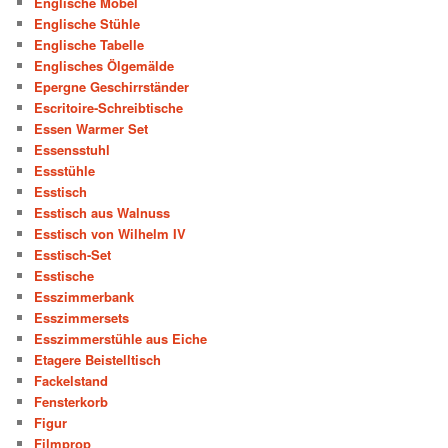
Englische Möbel
Englische Stühle
Englische Tabelle
Englisches Ölgemälde
Epergne Geschirrständer
Escritoire-Schreibtische
Essen Warmer Set
Essensstuhl
Essstühle
Esstisch
Esstisch aus Walnuss
Esstisch von Wilhelm IV
Esstisch-Set
Esstische
Esszimmerbank
Esszimmersets
Esszimmerstühle aus Eiche
Etagere Beistelltisch
Fackelstand
Fensterkorb
Figur
Filmprop