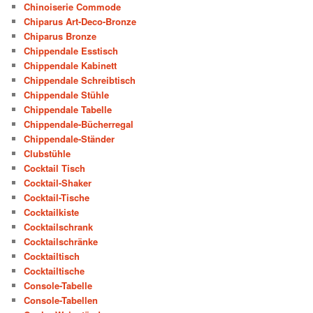
Chinoiserie Commode
Chiparus Art-Deco-Bronze
Chiparus Bronze
Chippendale Esstisch
Chippendale Kabinett
Chippendale Schreibtisch
Chippendale Stühle
Chippendale Tabelle
Chippendale-Bücherregal
Chippendale-Ständer
Clubstühle
Cocktail Tisch
Cocktail-Shaker
Cocktail-Tische
Cocktailkiste
Cocktailschrank
Cocktailschränke
Cocktailtisch
Cocktailtische
Console-Tabelle
Console-Tabellen