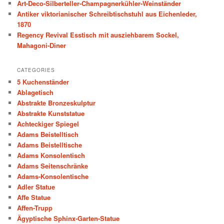
Art-Deco-Silberteller-Champagnerkühler-Weinständer
h
Antiker viktorianischer Schreibtischstuhl aus Eichenleder,
1870
Regency Revival Esstisch mit ausziehbarem Sockel,
Mahagoni-Diner
CATEGORIES
5 Kuchenständer
Ablagetisch
Abstrakte Bronzeskulptur
Abstrakte Kunststatue
Achteckiger Spiegel
Adams Beistelltisch
Adams Beistelltische
Adams Konsolentisch
Adams Seitenschränke
Adams-Konsolentische
Adler Statue
Affe Statue
Affen-Trupp
Ägyptische Sphinx-Garten-Statue