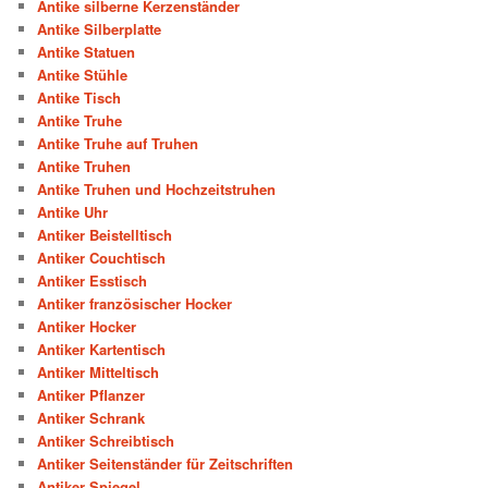
Antike silberne Kerzenständer
Antike Silberplatte
Antike Statuen
Antike Stühle
Antike Tisch
Antike Truhe
Antike Truhe auf Truhen
Antike Truhen
Antike Truhen und Hochzeitstruhen
Antike Uhr
Antiker Beistelltisch
Antiker Couchtisch
Antiker Esstisch
Antiker französischer Hocker
Antiker Hocker
Antiker Kartentisch
Antiker Mitteltisch
Antiker Pflanzer
Antiker Schrank
Antiker Schreibtisch
Antiker Seitenständer für Zeitschriften
Antiker Spiegel