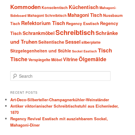
Kommoden
Küchentisch
Konsolentisch
Mahagoni-
Mahagoni Tisch
Nussbaum
Sideboard
Mahagoni Schreibtisch
Refektorium Tisch
Regency
Tisch
Regency Esstisch
Schreibtisch
Schränke
Schrankmöbel
Tisch
und Truhen
Sessel
Seitentische
silberplatte
Tisch
Sitzgelegenheiten und Stühle
Sockel Esstisch
Tische
Ölgemälde
Vitrine
Verspiegelte Möbel
S
e
a
r
RECENT POSTS
c
Art-Deco-Silberteller-Champagnerkühler-Weinständer
h
Antiker viktorianischer Schreibtischstuhl aus Eichenleder,
1870
Regency Revival Esstisch mit ausziehbarem Sockel,
Mahagoni-Diner