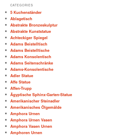
CATEGORIES
5 Kuchenständer
Ablagetisch
Abstrakte Bronzeskulptur
Abstrakte Kunststatue
Achteckiger Spiegel
Adams Beistelltisch
Adams Beistelltische
Adams Konsolentisch
Adams Seitenschränke
Adams-Konsolentische
Adler Statue
Affe Statue
Affen-Trupp
Ägyptische Sphinx-Garten-Statue
Amerikanischer Steinadler
Amerikanisches Ölgemälde
Amphora Urnen
Amphora Urnen Vasen
Amphora Vasen Urnen
Amphoren Urnen