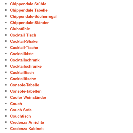
Chippendale Stühle
Chippendale Tabelle
Chippendale-Bücherregal
Chippendale-Ständer
Clubstühle
Cocktail Tisch
Cocktail-Shaker
Cocktail-Tische
Cocktailkiste
Cocktailschrank
Cocktailschränke
Cocktailtisch
Cocktailtische
Console-Tabelle
Console-Tabellen
Cooler Weinständer
Couch
Couch Sofa
Couchtisch
Credenza Anrichte
Credenza Kabinett