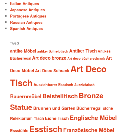
Italian Antiques
Japanese Antiques
Portugese Antiques
Russian Antiques
Spanish Antiques
TAGS
antike Möbel
Antiker Tisch
antiker Schreibtisch
Antikes
Art deco bronze
Art
Bücherregal
Art deco bücherschrank
Art Deco
Deco Möbel
Art Deco Schrank
Tisch
Ausziehbarer Esstisch
Ausziehtisch
Bronze
Beistelltisch
Bauernmöbel
Statue
Brunnen und Garten
Bücherregal
Eiche
Englische Möbel
Eiche Tisch
Refektorium Tisch
Esstisch
Französische Möbel
Essstühle