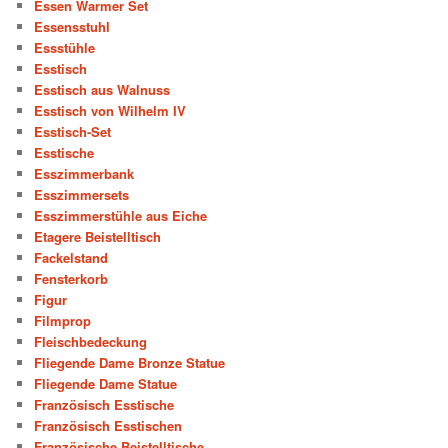
Essen Warmer Set
Essensstuhl
Essstühle
Esstisch
Esstisch aus Walnuss
Esstisch von Wilhelm IV
Esstisch-Set
Esstische
Esszimmerbank
Esszimmersets
Esszimmerstühle aus Eiche
Etagere Beistelltisch
Fackelstand
Fensterkorb
Figur
Filmprop
Fleischbedeckung
Fliegende Dame Bronze Statue
Fliegende Dame Statue
Französisch Esstische
Französisch Esstischen
Französische Beistelltische