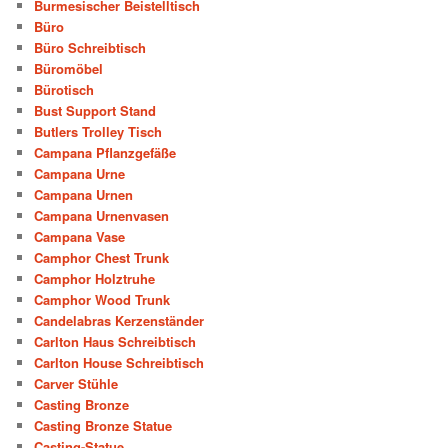
Burmesischer Beistelltisch
Büro
Büro Schreibtisch
Büromöbel
Bürotisch
Bust Support Stand
Butlers Trolley Tisch
Campana Pflanzgefäße
Campana Urne
Campana Urnen
Campana Urnenvasen
Campana Vase
Camphor Chest Trunk
Camphor Holztruhe
Camphor Wood Trunk
Candelabras Kerzenständer
Carlton Haus Schreibtisch
Carlton House Schreibtisch
Carver Stühle
Casting Bronze
Casting Bronze Statue
Casting-Statue