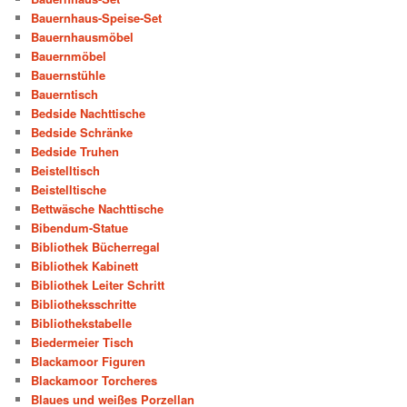
Bauernhaus-Speise-Set
Bauernhausmöbel
Bauernmöbel
Bauernstühle
Bauerntisch
Bedside Nachttische
Bedside Schränke
Bedside Truhen
Beistelltisch
Beistelltische
Bettwäsche Nachttische
Bibendum-Statue
Bibliothek Bücherregal
Bibliothek Kabinett
Bibliothek Leiter Schritt
Bibliotheksschritte
Bibliothekstabelle
Biedermeier Tisch
Blackamoor Figuren
Blackamoor Torcheres
Blaues und weißes Porzellan