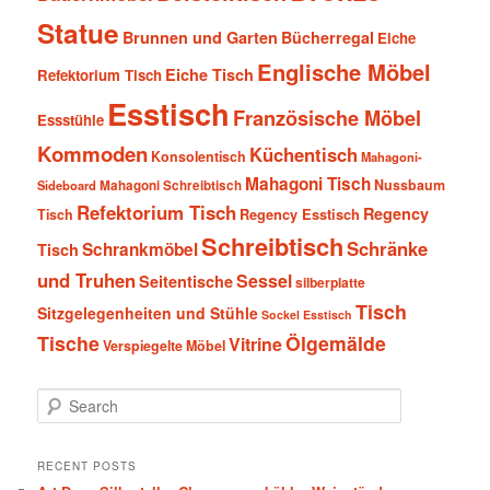
Statue
Brunnen und Garten
Bücherregal
Eiche
Englische Möbel
Eiche Tisch
Refektorium Tisch
Esstisch
Französische Möbel
Essstühle
Kommoden
Küchentisch
Konsolentisch
Mahagoni-
Mahagoni Tisch
Nussbaum
Sideboard
Mahagoni Schreibtisch
Refektorium Tisch
Regency
Tisch
Regency Esstisch
Schreibtisch
Schränke
Schrankmöbel
Tisch
und Truhen
Sessel
Seitentische
silberplatte
Tisch
Sitzgelegenheiten und Stühle
Sockel Esstisch
Tische
Ölgemälde
Vitrine
Verspiegelte Möbel
S
e
a
r
RECENT POSTS
c