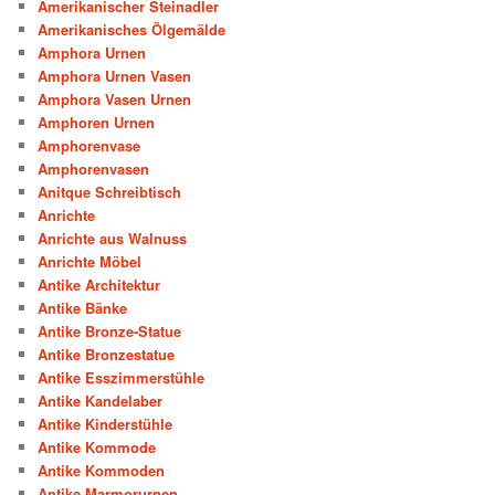
Amerikanischer Steinadler
Amerikanisches Ölgemälde
Amphora Urnen
Amphora Urnen Vasen
Amphora Vasen Urnen
Amphoren Urnen
Amphorenvase
Amphorenvasen
Anitque Schreibtisch
Anrichte
Anrichte aus Walnuss
Anrichte Möbel
Antike Architektur
Antike Bänke
Antike Bronze-Statue
Antike Bronzestatue
Antike Esszimmerstühle
Antike Kandelaber
Antike Kinderstühle
Antike Kommode
Antike Kommoden
Antike Marmorurnen