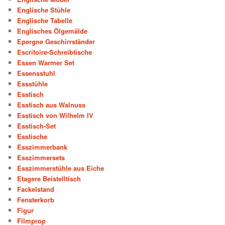
Englische Stühle
Englische Tabelle
Englisches Ölgemälde
Epergne Geschirrständer
Escritoire-Schreibtische
Essen Warmer Set
Essensstuhl
Essstühle
Esstisch
Esstisch aus Walnuss
Esstisch von Wilhelm IV
Esstisch-Set
Esstische
Esszimmerbank
Esszimmersets
Esszimmerstühle aus Eiche
Etagere Beistelltisch
Fackelstand
Fensterkorb
Figur
Filmprop