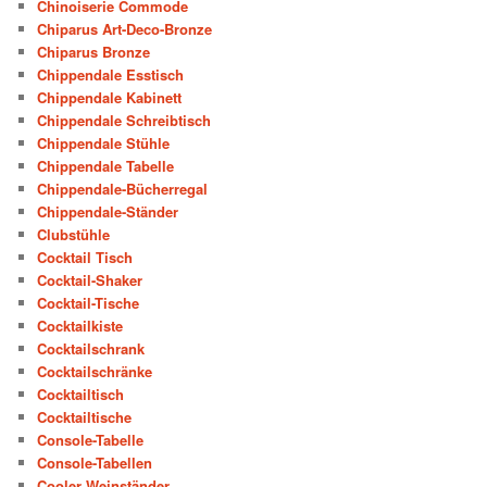
Chinoiserie Commode
Chiparus Art-Deco-Bronze
Chiparus Bronze
Chippendale Esstisch
Chippendale Kabinett
Chippendale Schreibtisch
Chippendale Stühle
Chippendale Tabelle
Chippendale-Bücherregal
Chippendale-Ständer
Clubstühle
Cocktail Tisch
Cocktail-Shaker
Cocktail-Tische
Cocktailkiste
Cocktailschrank
Cocktailschränke
Cocktailtisch
Cocktailtische
Console-Tabelle
Console-Tabellen
Cooler Weinständer