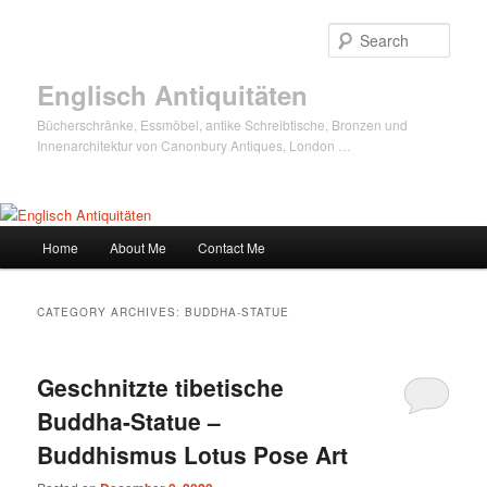
Sear
Englisch Antiquitäten
Bücherschränke, Essmöbel, antike Schreibtische, Bronzen und
Innenarchitektur von Canonbury Antiques, London …
Main
Home
About Me
Contact Me
Skip
Skip
menu
to
to
CATEGORY ARCHIVES:
BUDDHA-STATUE
primary
secondary
Geschnitzte tibetische
content
content
Buddha-Statue –
Buddhismus Lotus Pose Art