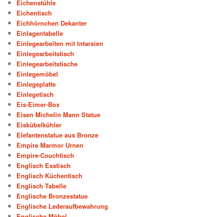
Eichenstühle
Eichentisch
Eichhörnchen Dekanter
Einlagentabelle
Einlegearbeiten mit Intarsien
Einlegearbeitstisch
Einlegearbeitstische
Einlegemöbel
Einlegeplatte
Einlegetisch
Eis-Eimer-Box
Eisen Michelin Mann Statue
Eiskübelkühler
Elefantenstatue aus Bronze
Empire Marmor Urnen
Empire-Couchtisch
Englisch Esstisch
Englisch Küchentisch
Englisch Tabelle
Englische Bronzestatue
Englische Lederaufbewahrung
Englische Möbel