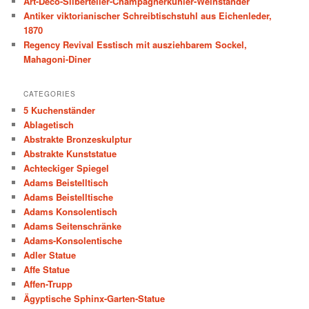
Art-Deco-Silberteller-Champagnerkühler-Weinständer
h
Antiker viktorianischer Schreibtischstuhl aus Eichenleder,
1870
Regency Revival Esstisch mit ausziehbarem Sockel,
Mahagoni-Diner
CATEGORIES
5 Kuchenständer
Ablagetisch
Abstrakte Bronzeskulptur
Abstrakte Kunststatue
Achteckiger Spiegel
Adams Beistelltisch
Adams Beistelltische
Adams Konsolentisch
Adams Seitenschränke
Adams-Konsolentische
Adler Statue
Affe Statue
Affen-Trupp
Ägyptische Sphinx-Garten-Statue