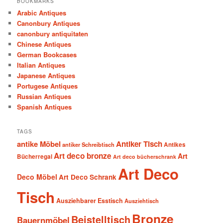
BOOKMARKS
Arabic Antiques
Canonbury Antiques
canonbury antiquitaten
Chinese Antiques
German Bookcases
Italian Antiques
Japanese Antiques
Portugese Antiques
Russian Antiques
Spanish Antiques
TAGS
antike Möbel
Antiker Tisch
antiker Schreibtisch
Antikes
Art deco bronze
Art
Bücherregal
Art deco bücherschrank
Art Deco
Deco Möbel
Art Deco Schrank
Tisch
Ausziehbarer Esstisch
Ausziehtisch
Bronze
Beistelltisch
Bauernmöbel