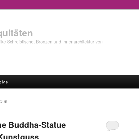
quitäten
ke Schreibtische, Bronzen und Innenarchitektur von
…
t Me
IGUR
he Buddha-Statue
 Kunstguss