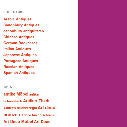
BOOKMARKS
Arabic Antiques
Canonbury Antiques
canonbury antiquitaten
Chinese Antiques
German Bookcases
Italian Antiques
Japanese Antiques
Portugese Antiques
Russian Antiques
Spanish Antiques
TAGS
antike Möbel
antiker
Antiker Tisch
Schreibtisch
Art deco
Antikes Bücherregal
bronze
Art deco bücherschrank
Art Deco Möbel
Art Deco