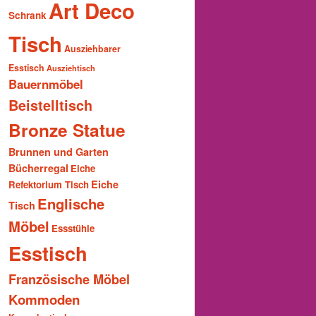
Art Deco
Schrank
Tisch
Ausziehbarer
Esstisch
Ausziehtisch
Bauernmöbel
Beistelltisch
Bronze Statue
Brunnen und Garten
Bücherregal
Eiche
Eiche
Refektorium Tisch
Englische
Tisch
Möbel
Essstühle
Esstisch
Französische Möbel
Kommoden