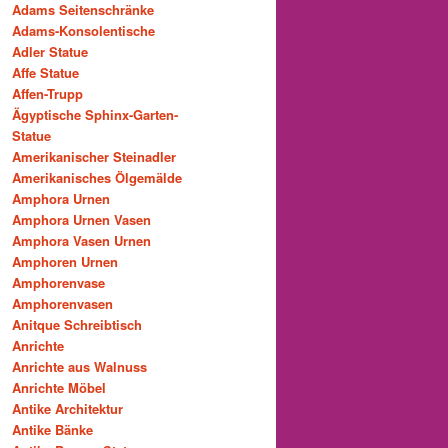
Adams Seitenschränke
Adams-Konsolentische
Adler Statue
Affe Statue
Affen-Trupp
Ägyptische Sphinx-Garten-
Statue
Amerikanischer Steinadler
Amerikanisches Ölgemälde
Amphora Urnen
Amphora Urnen Vasen
Amphora Vasen Urnen
Amphoren Urnen
Amphorenvase
Amphorenvasen
Anitque Schreibtisch
Anrichte
Anrichte aus Walnuss
Anrichte Möbel
Antike Architektur
Antike Bänke