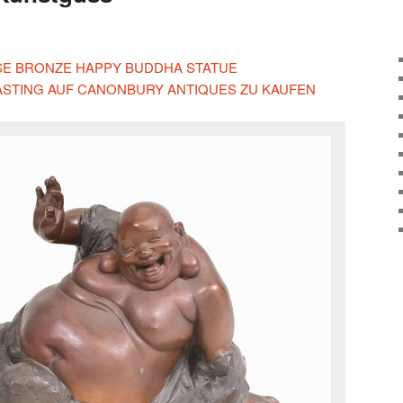
IESE BRONZE HAPPY BUDDHA STATUE
ASTING AUF CANONBURY ANTIQUES ZU KAUFEN