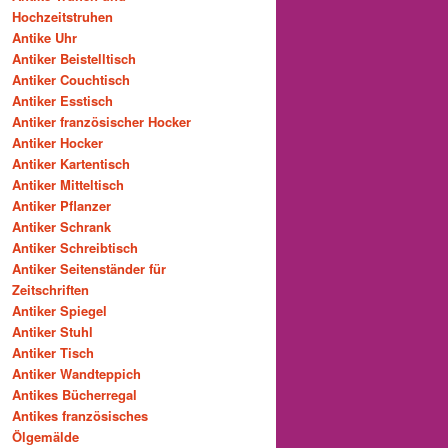
Hochzeitstruhen
Antike Uhr
Antiker Beistelltisch
Antiker Couchtisch
Antiker Esstisch
Antiker französischer Hocker
Antiker Hocker
Antiker Kartentisch
Antiker Mitteltisch
Antiker Pflanzer
Antiker Schrank
Antiker Schreibtisch
Antiker Seitenständer für
Zeitschriften
Antiker Spiegel
Antiker Stuhl
Antiker Tisch
Antiker Wandteppich
Antikes Bücherregal
Antikes französisches
Ölgemälde