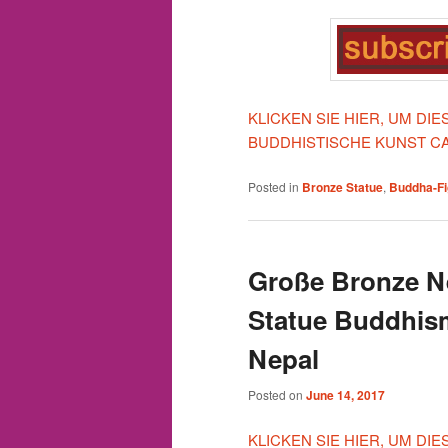
KLICKEN SIE HIER, UM D
BUDDHISTISCHE KUNST C
Posted in
Bronze Statue
,
Buddha-Fi
Große Bronze N
Statue Buddhis
Nepal
Posted on
June 14, 2017
KLICKEN SIE HIER, UM D