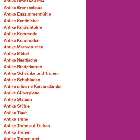
Antike Bronze-Statue
Antike Bronzestatue
Antike Esszimmerstühle
Antike Kandelaber
Antike Kinderstühle
Antike Kommode
Antike Kommoden
Antike Marmorurnen
Antike Möbel
Antike Nesttische
Antike Rinderkarren
Antike Schränke und Truhen
Antike Schubladen
Antike silberne Kerzenständer
Antike Silberplatte
Antike Statuen
Antike Stühle
Antike Tisch
Antike Truhe
Antike Truhe auf Truhen
Antike Truhen
Antike Truhen und