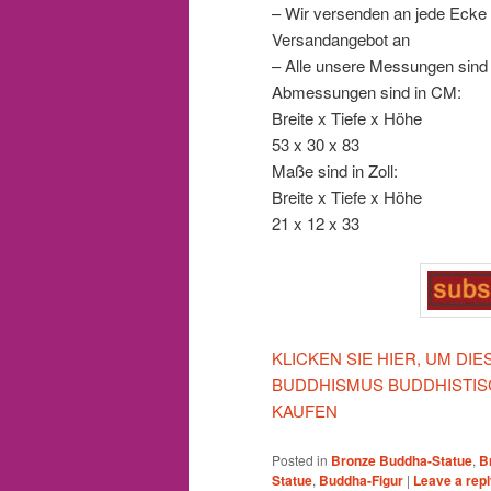
– Wir versenden an jede Ecke d
Versandangebot an
– Alle unsere Messungen sind
Abmessungen sind in CM:
Breite x Tiefe x Höhe
53 x 30 x 83
Maße sind in Zoll:
Breite x Tiefe x Höhe
21 x 12 x 33
KLICKEN SIE HIER, UM D
BUDDHISMUS BUDDHISTIS
KAUFEN
Posted in
Bronze Buddha-Statue
,
B
Statue
,
Buddha-Figur
|
Leave a rep