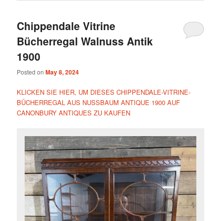
Chippendale Vitrine
Bücherregal Walnuss Antik
1900
Posted on
May 8, 2024
KLICKEN SIE HIER, UM DIESES CHIPPENDALE-VITRINE-
BÜCHERREGAL AUS NUSSBAUM ANTIQUE 1900 AUF
CANONBURY ANTIQUES ZU KAUFEN