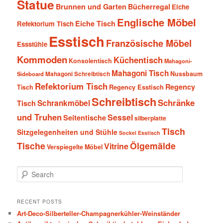
Statue
Brunnen und Garten
Bücherregal
Eiche
Englische Möbel
Eiche Tisch
Refektorium Tisch
Esstisch
Französische Möbel
Essstühle
Kommoden
Küchentisch
Konsolentisch
Mahagoni-
Mahagoni Tisch
Nussbaum
Sideboard
Mahagoni Schreibtisch
Refektorium Tisch
Regency
Tisch
Regency Esstisch
Schreibtisch
Schränke
Schrankmöbel
Tisch
und Truhen
Sessel
Seitentische
silberplatte
Tisch
Sitzgelegenheiten und Stühle
Sockel Esstisch
Tische
Ölgemälde
Vitrine
Verspiegelte Möbel
S
e
a
r
RECENT POSTS
c
Art-Deco-Silberteller-Champagnerkühler-Weinständer
h