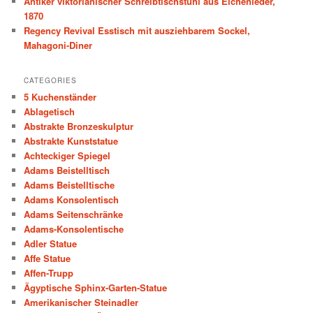
Antiker viktorianischer Schreibtischstuhl aus Eichenleder,
1870
Regency Revival Esstisch mit ausziehbarem Sockel,
Mahagoni-Diner
CATEGORIES
5 Kuchenständer
Ablagetisch
Abstrakte Bronzeskulptur
Abstrakte Kunststatue
Achteckiger Spiegel
Adams Beistelltisch
Adams Beistelltische
Adams Konsolentisch
Adams Seitenschränke
Adams-Konsolentische
Adler Statue
Affe Statue
Affen-Trupp
Ägyptische Sphinx-Garten-Statue
Amerikanischer Steinadler