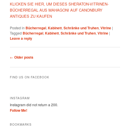
KLICKEN SIE HIER, UM DIESES SHERATON-VITRINEN-
BÜCHERREGAL AUS MAHAGONI AUF CANONBURY
ANTIQUES ZU KAUFEN
Posted in
Bücherregal
,
Kabinett
,
Schränke und Truhen
,
Vitrine
|
Tagged
Bücherregal
,
Kabinett
,
Schränke und Truhen
,
Vitrine
|
Leave a reply
Post
←
Older posts
navigation
FIND US ON FACEBOOK
INSTAGRAM
Instagram did not return a 200.
Follow Me!
BOOKMARKS