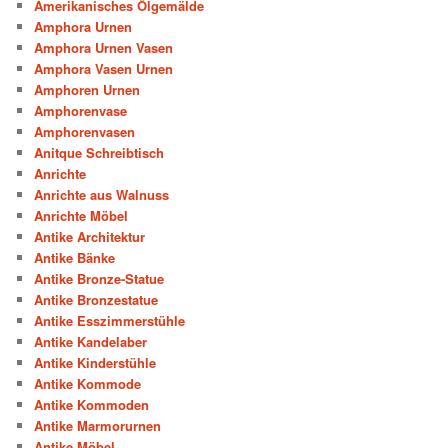
Amerikanisches Ölgemälde
Amphora Urnen
Amphora Urnen Vasen
Amphora Vasen Urnen
Amphoren Urnen
Amphorenvase
Amphorenvasen
Anitque Schreibtisch
Anrichte
Anrichte aus Walnuss
Anrichte Möbel
Antike Architektur
Antike Bänke
Antike Bronze-Statue
Antike Bronzestatue
Antike Esszimmerstühle
Antike Kandelaber
Antike Kinderstühle
Antike Kommode
Antike Kommoden
Antike Marmorurnen
Antike Möbel