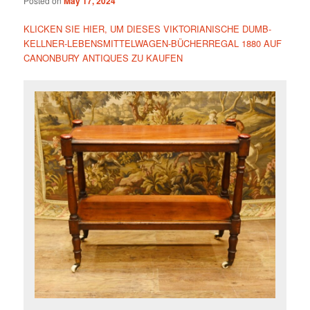
Posted on
May 17, 2024
KLICKEN SIE HIER, UM DIESES VIKTORIANISCHE DUMB-
KELLNER-LEBENSMITTELWAGEN-BÜCHERREGAL 1880 AUF
CANONBURY ANTIQUES ZU KAUFEN