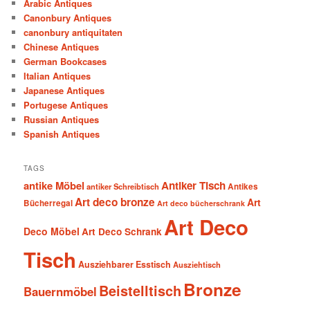
Arabic Antiques
Canonbury Antiques
canonbury antiquitaten
Chinese Antiques
German Bookcases
Italian Antiques
Japanese Antiques
Portugese Antiques
Russian Antiques
Spanish Antiques
TAGS
antike Möbel
Antiker Tisch
antiker Schreibtisch
Antikes
Art deco bronze
Art
Bücherregal
Art deco bücherschrank
Art Deco
Deco Möbel
Art Deco Schrank
Tisch
Ausziehbarer Esstisch
Ausziehtisch
Bronze
Beistelltisch
Bauernmöbel