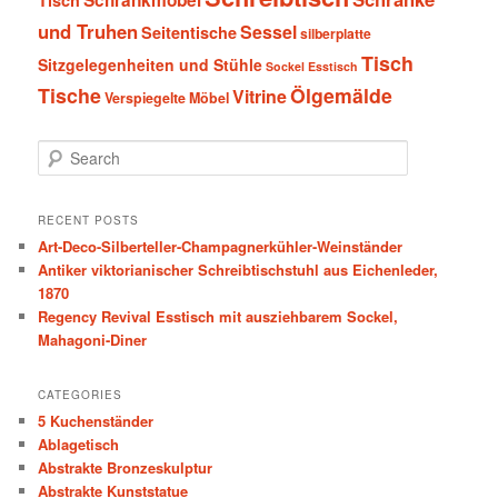
Schrankmöbel
Tisch
und Truhen
Sessel
Seitentische
silberplatte
Tisch
Sitzgelegenheiten und Stühle
Sockel Esstisch
Tische
Ölgemälde
Vitrine
Verspiegelte Möbel
S
e
a
r
RECENT POSTS
c
Art-Deco-Silberteller-Champagnerkühler-Weinständer
h
Antiker viktorianischer Schreibtischstuhl aus Eichenleder,
1870
Regency Revival Esstisch mit ausziehbarem Sockel,
Mahagoni-Diner
CATEGORIES
5 Kuchenständer
Ablagetisch
Abstrakte Bronzeskulptur
Abstrakte Kunststatue