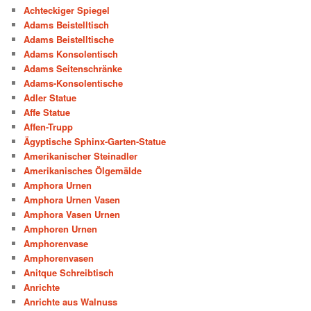
Achteckiger Spiegel
Adams Beistelltisch
Adams Beistelltische
Adams Konsolentisch
Adams Seitenschränke
Adams-Konsolentische
Adler Statue
Affe Statue
Affen-Trupp
Ägyptische Sphinx-Garten-Statue
Amerikanischer Steinadler
Amerikanisches Ölgemälde
Amphora Urnen
Amphora Urnen Vasen
Amphora Vasen Urnen
Amphoren Urnen
Amphorenvase
Amphorenvasen
Anitque Schreibtisch
Anrichte
Anrichte aus Walnuss