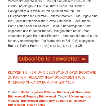
Vorderseite aus Walnuss
– Das Tolle an diesem Stück ist die
Größe und die große Breite all Ihrer Bücher und Bücher
–
Handgefertigt aus Walnuss mit Satinholzstreifen und
Einlegearbeiten mit Sheraton-Schärpenmotiven
– Die Regale sind
für Bücher unterschiedlicher Größe verstellbar
– Ideal für ein
Home Office oder ein Studium
– Wird in hervorragender Form
angeboten und ist sofort für den Heimgebrauch bereit
– Wir
versenden in jede Ecke des Planeten – bitte kontaktieren Sie uns
für ein Versandangebot. Die Maße sind in Zoll (CM) angegeben.
Breite x Tiefe x Höhe
78 (198) x 13 (33) x 40 (101) CB
KLICKEN SIE HIER, UM DIESEN WALNUT OPEN BOOKCASE
ZU KAUFEN – REGENCY INLAY BOOKCASES STUDY
INTERIORS ON CANONBURY ANTIQUITÄTEN
Posted in
Bücherregal aus Walnuss
,
Bücherregal öffnen
,
Inlay
Bücherregal
,
Regency Bücherregal
|
Tagged
Bücherregal aus
Walnuss
,
Bücherregal öffnen
,
Inlay Bücherregal
,
Regency
Bücherregal
|
Leave a reply