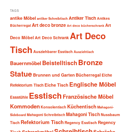
TAGS
antike Möbel
Antiker Tisch
antiker Schreibtisch
Antikes
Art deco bronze
Art
Bücherregal
Art deco bücherschrank
Art Deco
Deco Möbel
Art Deco Schrank
Tisch
Ausziehbarer Esstisch
Ausziehtisch
Bronze
Beistelltisch
Bauernmöbel
Statue
Brunnen und Garten
Bücherregal
Eiche
Englische Möbel
Eiche Tisch
Refektorium Tisch
Esstisch
Französische Möbel
Essstühle
Kommoden
Küchentisch
Konsolentisch
Mahagoni-
Mahagoni Tisch
Nussbaum
Sideboard
Mahagoni Schreibtisch
Refektorium Tisch
Regency
Tisch
Regency Esstisch
Schreibtisch
Schränke