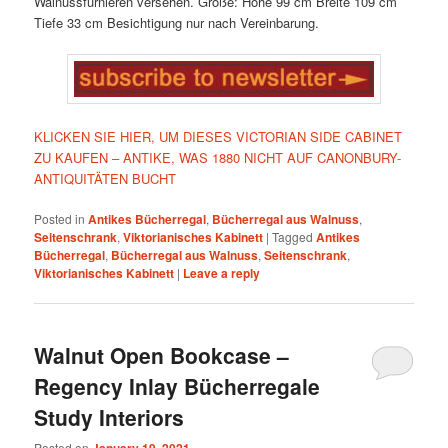
Walnussfurnieren versehen.
Größe:
Höhe 99 cm
Breite 109 cm
Tiefe 33 cm
Besichtigung nur nach Vereinbarung.
KLICKEN SIE HIER, UM DIESES VICTORIAN SIDE CABINET
ZU KAUFEN – ANTIKE, WAS 1880 NICHT AUF CANONBURY-
ANTIQUITÄTEN BUCHT
Posted in
Antikes Bücherregal
,
Bücherregal aus Walnuss
,
Seitenschrank
,
Viktorianisches Kabinett
|
Tagged
Antikes
Bücherregal
,
Bücherregal aus Walnuss
,
Seitenschrank
,
Viktorianisches Kabinett
|
Leave a reply
Walnut Open Bookcase –
Regency Inlay Bücherregale
Study Interiors
Posted on