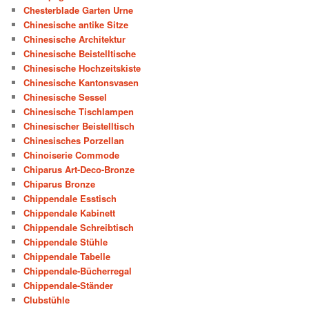
Chesterblade Garten Urne
Chinesische antike Sitze
Chinesische Architektur
Chinesische Beistelltische
Chinesische Hochzeitskiste
Chinesische Kantonsvasen
Chinesische Sessel
Chinesische Tischlampen
Chinesischer Beistelltisch
Chinesisches Porzellan
Chinoiserie Commode
Chiparus Art-Deco-Bronze
Chiparus Bronze
Chippendale Esstisch
Chippendale Kabinett
Chippendale Schreibtisch
Chippendale Stühle
Chippendale Tabelle
Chippendale-Bücherregal
Chippendale-Ständer
Clubstühle