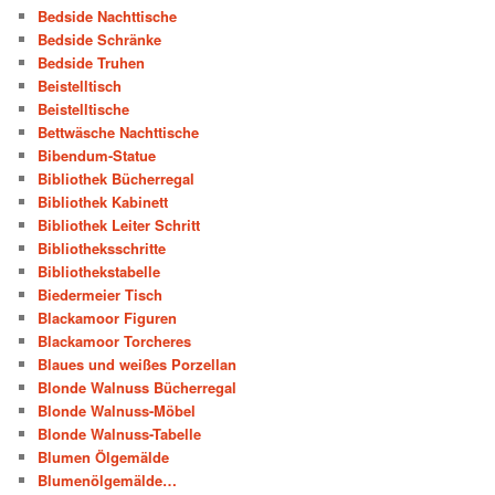
Bedside Nachttische
Bedside Schränke
Bedside Truhen
Beistelltisch
Beistelltische
Bettwäsche Nachttische
Bibendum-Statue
Bibliothek Bücherregal
Bibliothek Kabinett
Bibliothek Leiter Schritt
Bibliotheksschritte
Bibliothekstabelle
Biedermeier Tisch
Blackamoor Figuren
Blackamoor Torcheres
Blaues und weißes Porzellan
Blonde Walnuss Bücherregal
Blonde Walnuss-Möbel
Blonde Walnuss-Tabelle
Blumen Ölgemälde
Blumenölgemälde…