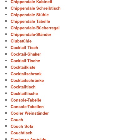
Chippendale Kabinett
Chippendale Schreibtisch
Chippendale Stühle
Chippendale Tabelle
Chippendale-Bücherregal
Chippendale-Ständer
Clubstühle
Cocktail Tisch
Cocktail-Shaker
Cocktail-Tische
Cocktailkiste
Cocktailschrank
Cocktailschränke
Cocktailtisch
Cocktailtische
Console-Tabelle
Console-Tabellen
Cooler Weinständer
Couch
Couch Sofa
Couchtisch
Credenza Anrichte