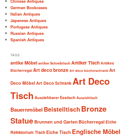
Chinese Antiques
German Bookcases
Italian Antiques
Japanese Antiques
Portugese Antiques
Russian Antiques
Spanish Antiques
TAGS
antike Möbel
Antiker Tisch
antiker Schreibtisch
Antikes
Art deco bronze
Art
Bücherregal
Art deco bücherschrank
Art Deco
Deco Möbel
Art Deco Schrank
Tisch
Ausziehbarer Esstisch
Ausziehtisch
Bronze
Beistelltisch
Bauernmöbel
Statue
Brunnen und Garten
Bücherregal
Eiche
Englische Möbel
Eiche Tisch
Refektorium Tisch