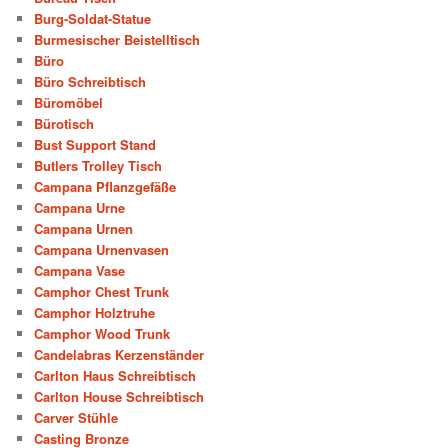
Burg-Soldat-Statue
Burmesischer Beistelltisch
Büro
Büro Schreibtisch
Büromöbel
Bürotisch
Bust Support Stand
Butlers Trolley Tisch
Campana Pflanzgefäße
Campana Urne
Campana Urnen
Campana Urnenvasen
Campana Vase
Camphor Chest Trunk
Camphor Holztruhe
Camphor Wood Trunk
Candelabras Kerzenständer
Carlton Haus Schreibtisch
Carlton House Schreibtisch
Carver Stühle
Casting Bronze