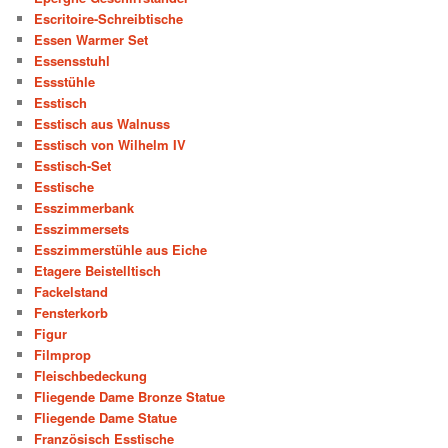
Escritoire-Schreibtische
Essen Warmer Set
Essensstuhl
Essstühle
Esstisch
Esstisch aus Walnuss
Esstisch von Wilhelm IV
Esstisch-Set
Esstische
Esszimmerbank
Esszimmersets
Esszimmerstühle aus Eiche
Etagere Beistelltisch
Fackelstand
Fensterkorb
Figur
Filmprop
Fleischbedeckung
Fliegende Dame Bronze Statue
Fliegende Dame Statue
Französisch Esstische