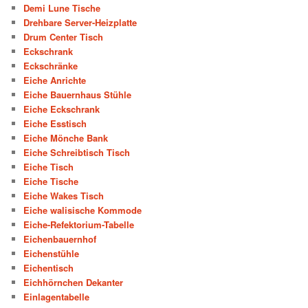
Demi Lune Tische
Drehbare Server-Heizplatte
Drum Center Tisch
Eckschrank
Eckschränke
Eiche Anrichte
Eiche Bauernhaus Stühle
Eiche Eckschrank
Eiche Esstisch
Eiche Mönche Bank
Eiche Schreibtisch Tisch
Eiche Tisch
Eiche Tische
Eiche Wakes Tisch
Eiche walisische Kommode
Eiche-Refektorium-Tabelle
Eichenbauernhof
Eichenstühle
Eichentisch
Eichhörnchen Dekanter
Einlagentabelle