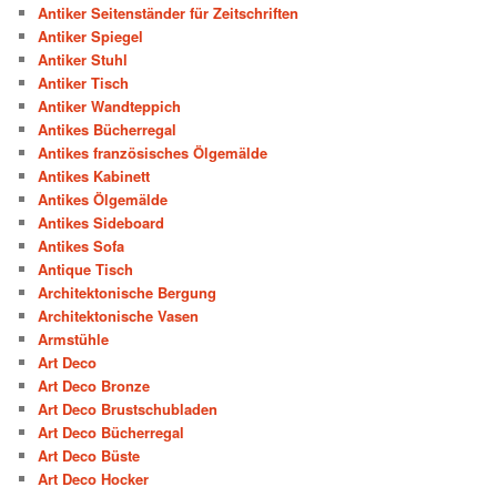
Antiker Seitenständer für Zeitschriften
Antiker Spiegel
Antiker Stuhl
Antiker Tisch
Antiker Wandteppich
Antikes Bücherregal
Antikes französisches Ölgemälde
Antikes Kabinett
Antikes Ölgemälde
Antikes Sideboard
Antikes Sofa
Antique Tisch
Architektonische Bergung
Architektonische Vasen
Armstühle
Art Deco
Art Deco Bronze
Art Deco Brustschubladen
Art Deco Bücherregal
Art Deco Büste
Art Deco Hocker