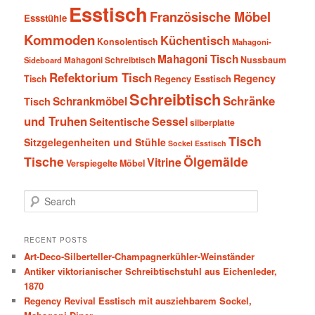
Esstisch
Französische Möbel
Essstühle
Kommoden
Küchentisch
Konsolentisch
Mahagoni-
Mahagoni Tisch
Nussbaum
Sideboard
Mahagoni Schreibtisch
Refektorium Tisch
Regency
Tisch
Regency Esstisch
Schreibtisch
Schränke
Schrankmöbel
Tisch
und Truhen
Sessel
Seitentische
silberplatte
Tisch
Sitzgelegenheiten und Stühle
Sockel Esstisch
Tische
Ölgemälde
Vitrine
Verspiegelte Möbel
S
e
a
r
RECENT POSTS
c
Art-Deco-Silberteller-Champagnerkühler-Weinständer
h
Antiker viktorianischer Schreibtischstuhl aus Eichenleder,
1870
Regency Revival Esstisch mit ausziehbarem Sockel,