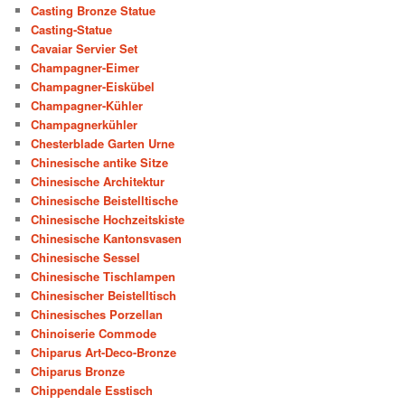
Casting Bronze Statue
Casting-Statue
Cavaiar Servier Set
Champagner-Eimer
Champagner-Eiskübel
Champagner-Kühler
Champagnerkühler
Chesterblade Garten Urne
Chinesische antike Sitze
Chinesische Architektur
Chinesische Beistelltische
Chinesische Hochzeitskiste
Chinesische Kantonsvasen
Chinesische Sessel
Chinesische Tischlampen
Chinesischer Beistelltisch
Chinesisches Porzellan
Chinoiserie Commode
Chiparus Art-Deco-Bronze
Chiparus Bronze
Chippendale Esstisch