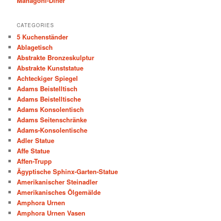
Mahagoni-Diner
CATEGORIES
5 Kuchenständer
Ablagetisch
Abstrakte Bronzeskulptur
Abstrakte Kunststatue
Achteckiger Spiegel
Adams Beistelltisch
Adams Beistelltische
Adams Konsolentisch
Adams Seitenschränke
Adams-Konsolentische
Adler Statue
Affe Statue
Affen-Trupp
Ägyptische Sphinx-Garten-Statue
Amerikanischer Steinadler
Amerikanisches Ölgemälde
Amphora Urnen
Amphora Urnen Vasen