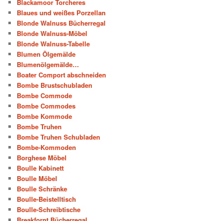
Blackamoor Torcheres
Blaues und weißes Porzellan
Blonde Walnuss Bücherregal
Blonde Walnuss-Möbel
Blonde Walnuss-Tabelle
Blumen Ölgemälde
Blumenölgemälde…
Boater Comport abschneiden
Bombe Brustschubladen
Bombe Commode
Bombe Commodes
Bombe Kommode
Bombe Truhen
Bombe Truhen Schubladen
Bombe-Kommoden
Borghese Möbel
Boulle Kabinett
Boulle Möbel
Boulle Schränke
Boulle-Beistelltisch
Boulle-Schreibtische
Breakfornt Bücherregal