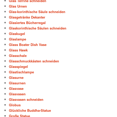
Glas Terrine schneiden
Glas Urnen
Glas-korinthische Säule schneiden
Glasgetränke Dekanter
Glasiertes Bücherregal
Glaskorinthische Säulen schneiden
Glaskugel
Glaslampe
Glass Boater Dish Vase
Glass Hawk
Glasschale
Glasschmuckkästen schneiden
Glasspiegel
Glastischlampe
Glasurne
Glasurnen
Glasvase
Glasvasen
Glasvasen schneiden
Globus
Glückliche Buddha-Statue
Große Statue