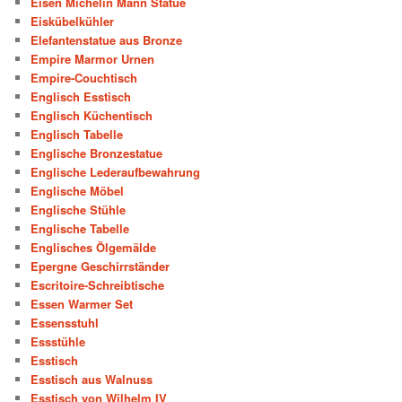
Eisen Michelin Mann Statue
Eiskübelkühler
Elefantenstatue aus Bronze
Empire Marmor Urnen
Empire-Couchtisch
Englisch Esstisch
Englisch Küchentisch
Englisch Tabelle
Englische Bronzestatue
Englische Lederaufbewahrung
Englische Möbel
Englische Stühle
Englische Tabelle
Englisches Ölgemälde
Epergne Geschirrständer
Escritoire-Schreibtische
Essen Warmer Set
Essensstuhl
Essstühle
Esstisch
Esstisch aus Walnuss
Esstisch von Wilhelm IV