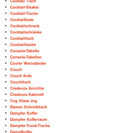
Cocktail Tisch
Cocktail-Shaker
Cocktail-Tische
Cocktailkiste
Cocktailschrank
Cocktailschränke
Cocktailtisch
Cocktailtische
Console-Tabelle
Console-Tabellen
Cooler Weinständer
Couch
Couch Sofa
Couchtisch
Credenza Anrichte
Credenza Kabinett
Cug Glass Jug
Damen Schreibtisch
Dampfer Koffer
Dampfer Kofferraum
Dampfer-Trunk-Tische
Dampfkoffer