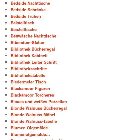
Bedside Nachttische
Bedside Schränke
Bedside Truhen
Beistelltisch
Beistelltische
Bettwäsche Nachttische
Bibendum-Statue
Bibliothek Bücherregal
Bibliothek Kabinett
Bibliothek Leiter Schritt
Bibliotheksschritte
Bibliothekstabelle
Biedermeier Tisch
Blackamoor Figuren
Blackamoor Torcheres
Blaues und weißes Porzellan
Blonde Walnuss Bücherregal
Blonde Walnuss-Möbel
Blonde Walnuss-Tabelle
Blumen Ölgemälde
Blumenölgemälde…