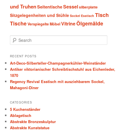
und Truhen
Sessel
Seitentische
silberplatte
Tisch
Sitzgelegenheiten und Stühle
Sockel Esstisch
Tische
Ölgemälde
Vitrine
Verspiegelte Möbel
S
e
a
r
RECENT POSTS
c
Art-Deco-Silberteller-Champagnerkühler-Weinständer
h
Antiker viktorianischer Schreibtischstuhl aus Eichenleder,
1870
Regency Revival Esstisch mit ausziehbarem Sockel,
Mahagoni-Diner
CATEGORIES
5 Kuchenständer
Ablagetisch
Abstrakte Bronzeskulptur
Abstrakte Kunststatue