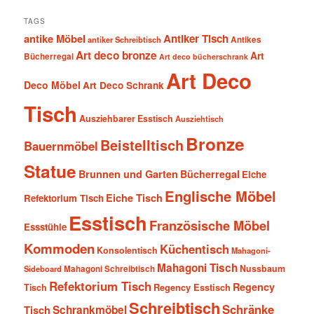
TAGS
antike Möbel
Antiker Tisch
antiker Schreibtisch
Antikes
Art deco bronze
Art
Bücherregal
Art deco bücherschrank
Art Deco
Deco Möbel
Art Deco Schrank
Tisch
Ausziehbarer Esstisch
Ausziehtisch
Bronze
Beistelltisch
Bauernmöbel
Statue
Brunnen und Garten
Bücherregal
Eiche
Englische Möbel
Eiche Tisch
Refektorium Tisch
Esstisch
Französische Möbel
Essstühle
Kommoden
Küchentisch
Konsolentisch
Mahagoni-
Mahagoni Tisch
Nussbaum
Sideboard
Mahagoni Schreibtisch
Refektorium Tisch
Regency
Tisch
Regency Esstisch
Schreibtisch
Schränke
Schrankmöbel
Tisch