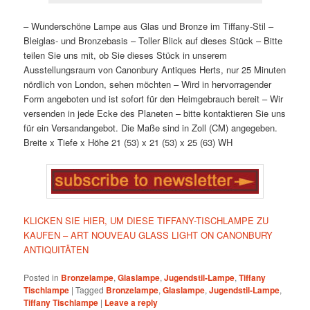
– Wunderschöne Lampe aus Glas und Bronze im Tiffany-Stil
–
Bleiglas- und Bronzebasis
– Toller Blick auf dieses Stück
– Bitte
teilen Sie uns mit, ob Sie dieses Stück in unserem
Ausstellungsraum von Canonbury Antiques Herts, nur 25 Minuten
nördlich von London, sehen möchten
– Wird in hervorragender
Form angeboten und ist sofort für den Heimgebrauch bereit
– Wir
versenden in jede Ecke des Planeten – bitte kontaktieren Sie uns
für ein Versandangebot. Die Maße sind in Zoll (CM) angegeben.
Breite x Tiefe x Höhe
21 (53) x 21 (53) x 25 (63) WH
KLICKEN SIE HIER, UM DIESE TIFFANY-TISCHLAMPE ZU
KAUFEN – ART NOUVEAU GLASS LIGHT ON CANONBURY
ANTIQUITÄTEN
Posted in
Bronzelampe
,
Glaslampe
,
Jugendstil-Lampe
,
Tiffany
Tischlampe
|
Tagged
Bronzelampe
,
Glaslampe
,
Jugendstil-Lampe
,
Tiffany Tischlampe
|
Leave a reply