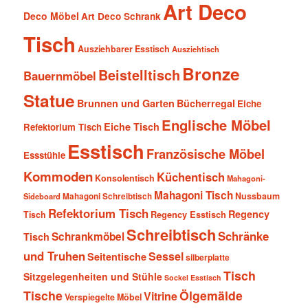
Art Deco
Deco Möbel
Art Deco Schrank
Tisch
Ausziehbarer Esstisch
Ausziehtisch
Bronze
Beistelltisch
Bauernmöbel
Statue
Brunnen und Garten
Bücherregal
Eiche
Englische Möbel
Eiche Tisch
Refektorium Tisch
Esstisch
Französische Möbel
Essstühle
Kommoden
Küchentisch
Konsolentisch
Mahagoni-
Mahagoni Tisch
Nussbaum
Sideboard
Mahagoni Schreibtisch
Refektorium Tisch
Regency
Tisch
Regency Esstisch
Schreibtisch
Schränke
Schrankmöbel
Tisch
und Truhen
Sessel
Seitentische
silberplatte
Tisch
Sitzgelegenheiten und Stühle
Sockel Esstisch
Tische
Ölgemälde
Vitrine
Verspiegelte Möbel