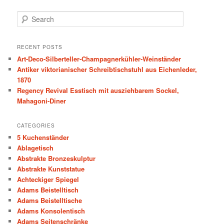
S
e
a
r
RECENT POSTS
c
Art-Deco-Silberteller-Champagnerkühler-Weinständer
h
Antiker viktorianischer Schreibtischstuhl aus Eichenleder,
1870
Regency Revival Esstisch mit ausziehbarem Sockel,
Mahagoni-Diner
CATEGORIES
5 Kuchenständer
Ablagetisch
Abstrakte Bronzeskulptur
Abstrakte Kunststatue
Achteckiger Spiegel
Adams Beistelltisch
Adams Beistelltische
Adams Konsolentisch
Adams Seitenschränke