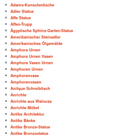
Adams-Konsolentische
Adler Statue
Affe Statue
Affen-Trupp
Ägyptische Sphinx-Garten-Statue
Amerikanischer Steinadler
Amerikanisches Ölgemälde
Amphora Urnen
Amphora Urnen Vasen
Amphora Vasen Urnen
Amphoren Urnen
Amphorenvase
Amphorenvasen
Anitque Schreibtisch
Anrichte
Anrichte aus Walnuss
Anrichte Möbel
Antike Architektur
Antike Bänke
Antike Bronze-Statue
Antike Bronzestatue