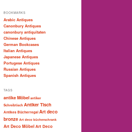
BOOKMARKS
Arabic Antiques
Canonbury Antiques
canonbury antiquitaten
Chinese Antiques
German Bookcases
Italian Antiques
Japanese Antiques
Portugese Antiques
Russian Antiques
Spanish Antiques
TAGS
antike Möbel
antiker
Antiker Tisch
Schreibtisch
Art deco
Antikes Bücherregal
bronze
Art deco bücherschrank
Art Deco Möbel
Art Deco