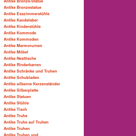
Antike Bronze-Statue
Antike Bronzestatue
Antike Esszimmerstühle
Antike Kandelaber
Antike Kinderstühle
Antike Kommode
Antike Kommoden
Antike Marmorurnen
Antike Möbel
Antike Nesttische
Antike Rinderkarren
Antike Schränke und Truhen
Antike Schubladen
Antike silberne Kerzenständer
Antike Silberplatte
Antike Statuen
Antike Stühle
Antike Tisch
Antike Truhe
Antike Truhe auf Truhen
Antike Truhen
Antike Truhen und