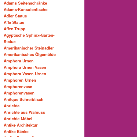
Adams Seitenschränke
Adams-Konsolentische
Adler Statue
Affe Statue
Affen-Trupp
Ägyptische Sphinx-Garten-
Statue
Amerikanischer Steinadler
Amerikanisches Ölgemälde
Amphora Urnen
Amphora Urnen Vasen
Amphora Vasen Urnen
Amphoren Urnen
Amphorenvase
Amphorenvasen
Anitque Schreibtisch
Anrichte
Anrichte aus Walnuss
Anrichte Möbel
Antike Architektur
Antike Bänke