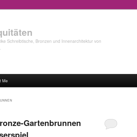
quitäten
ke Schreibtische, Bronzen und Innenarchitektur von
…
t Me
UNNEN
Bronze-Gartenbrunnen
erspiel