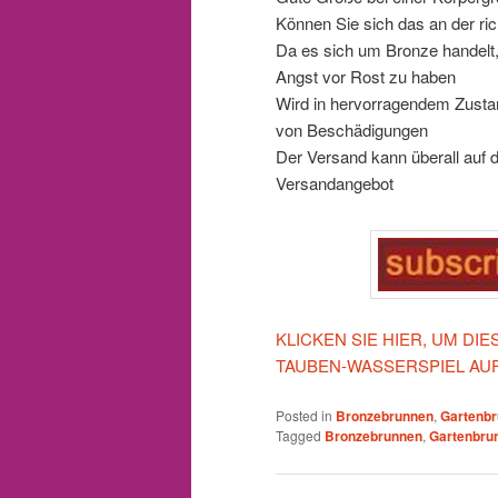
Können Sie sich das an der ric
Da es sich um Bronze handelt,
Angst vor Rost zu haben
Wird in hervorragendem Zustan
von Beschädigungen
Der Versand kann überall auf de
Versandangebot
KLICKEN SIE HIER, UM D
TAUBEN-WASSERSPIEL AU
Posted in
Bronzebrunnen
,
Gartenb
Tagged
Bronzebrunnen
,
Gartenbru