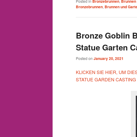
Posted in
Bronzebrunnen
,
Brunnen 
Bronzebrunnen
,
Brunnen und Gart
Bronze Goblin B
Statue Garten C
Posted on
January 20, 2021
KLICKEN SIE HIER, UM DI
STATUE GARDEN CASTING