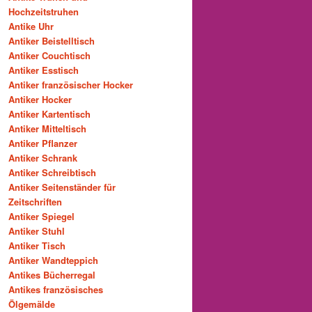
Hochzeitstruhen
Antike Uhr
Antiker Beistelltisch
Antiker Couchtisch
Antiker Esstisch
Antiker französischer Hocker
Antiker Hocker
Antiker Kartentisch
Antiker Mitteltisch
Antiker Pflanzer
Antiker Schrank
Antiker Schreibtisch
Antiker Seitenständer für
Zeitschriften
Antiker Spiegel
Antiker Stuhl
Antiker Tisch
Antiker Wandteppich
Antikes Bücherregal
Antikes französisches
Ölgemälde