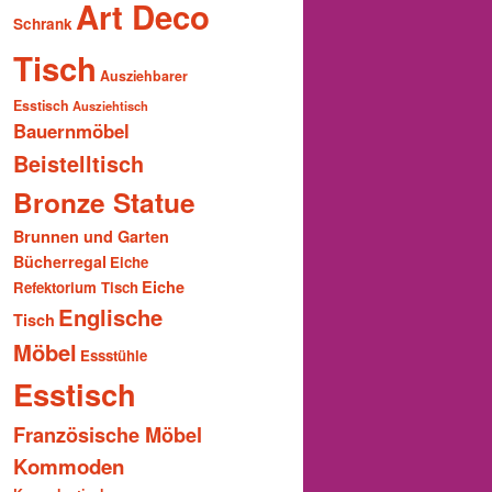
Art Deco
Schrank
Tisch
Ausziehbarer
Esstisch
Ausziehtisch
Bauernmöbel
Beistelltisch
Bronze Statue
Brunnen und Garten
Bücherregal
Eiche
Eiche
Refektorium Tisch
Englische
Tisch
Möbel
Essstühle
Esstisch
Französische Möbel
Kommoden