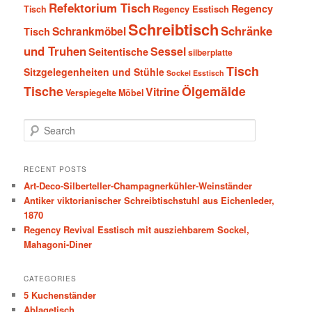
Refektorium Tisch
Regency
Tisch
Regency Esstisch
Schreibtisch
Schränke
Schrankmöbel
Tisch
und Truhen
Sessel
Seitentische
silberplatte
Tisch
Sitzgelegenheiten und Stühle
Sockel Esstisch
Tische
Ölgemälde
Vitrine
Verspiegelte Möbel
S
e
a
r
RECENT POSTS
c
Art-Deco-Silberteller-Champagnerkühler-Weinständer
h
Antiker viktorianischer Schreibtischstuhl aus Eichenleder,
1870
Regency Revival Esstisch mit ausziehbarem Sockel,
Mahagoni-Diner
CATEGORIES
5 Kuchenständer
Ablagetisch