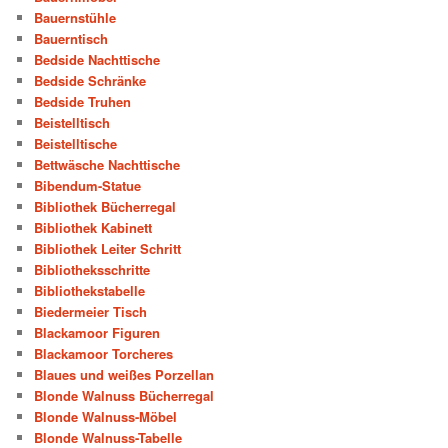
Bauernstühle
Bauerntisch
Bedside Nachttische
Bedside Schränke
Bedside Truhen
Beistelltisch
Beistelltische
Bettwäsche Nachttische
Bibendum-Statue
Bibliothek Bücherregal
Bibliothek Kabinett
Bibliothek Leiter Schritt
Bibliotheksschritte
Bibliothekstabelle
Biedermeier Tisch
Blackamoor Figuren
Blackamoor Torcheres
Blaues und weißes Porzellan
Blonde Walnuss Bücherregal
Blonde Walnuss-Möbel
Blonde Walnuss-Tabelle