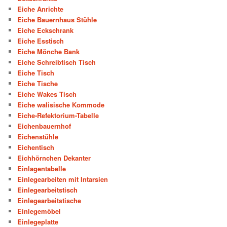
Eiche Anrichte
Eiche Bauernhaus Stühle
Eiche Eckschrank
Eiche Esstisch
Eiche Mönche Bank
Eiche Schreibtisch Tisch
Eiche Tisch
Eiche Tische
Eiche Wakes Tisch
Eiche walisische Kommode
Eiche-Refektorium-Tabelle
Eichenbauernhof
Eichenstühle
Eichentisch
Eichhörnchen Dekanter
Einlagentabelle
Einlegearbeiten mit Intarsien
Einlegearbeitstisch
Einlegearbeitstische
Einlegemöbel
Einlegeplatte