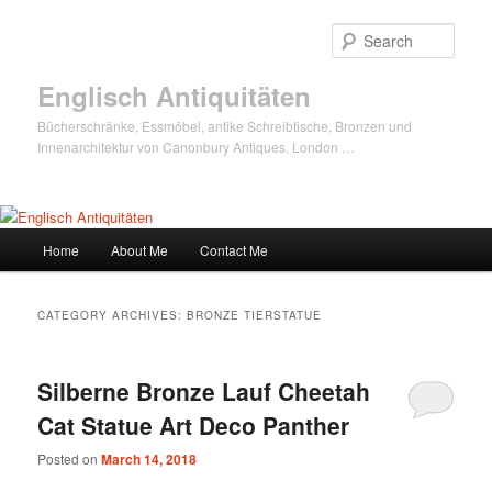
Sear
Englisch Antiquitäten
Bücherschränke, Essmöbel, antike Schreibtische, Bronzen und
Innenarchitektur von Canonbury Antiques, London …
Main
Home
About Me
Contact Me
Skip
Skip
menu
to
to
CATEGORY ARCHIVES:
BRONZE TIERSTATUE
primary
secondary
Silberne Bronze Lauf Cheetah
content
content
Cat Statue Art Deco Panther
Posted on
March 14, 2018