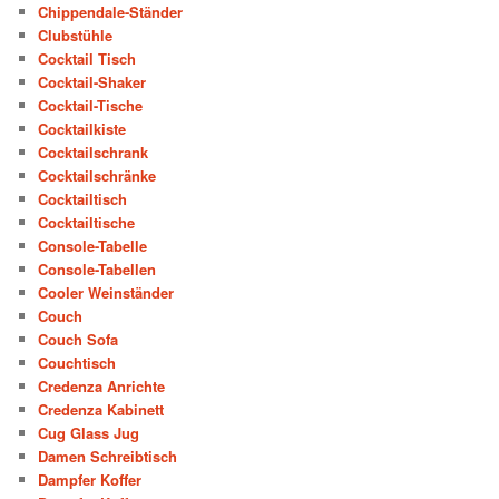
Chippendale-Ständer
Clubstühle
Cocktail Tisch
Cocktail-Shaker
Cocktail-Tische
Cocktailkiste
Cocktailschrank
Cocktailschränke
Cocktailtisch
Cocktailtische
Console-Tabelle
Console-Tabellen
Cooler Weinständer
Couch
Couch Sofa
Couchtisch
Credenza Anrichte
Credenza Kabinett
Cug Glass Jug
Damen Schreibtisch
Dampfer Koffer