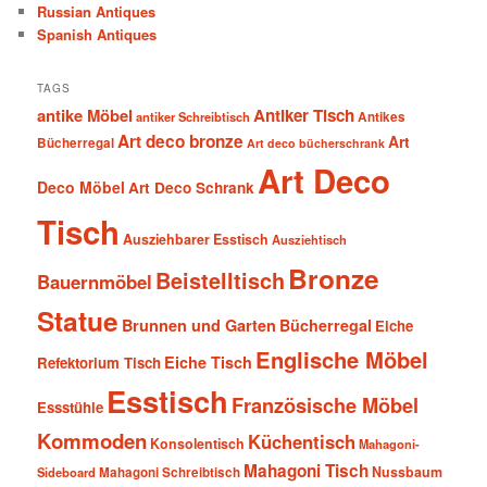
Russian Antiques
Spanish Antiques
TAGS
antike Möbel
Antiker Tisch
antiker Schreibtisch
Antikes
Art deco bronze
Art
Bücherregal
Art deco bücherschrank
Art Deco
Deco Möbel
Art Deco Schrank
Tisch
Ausziehbarer Esstisch
Ausziehtisch
Bronze
Beistelltisch
Bauernmöbel
Statue
Brunnen und Garten
Bücherregal
Eiche
Englische Möbel
Eiche Tisch
Refektorium Tisch
Esstisch
Französische Möbel
Essstühle
Kommoden
Küchentisch
Konsolentisch
Mahagoni-
Mahagoni Tisch
Nussbaum
Sideboard
Mahagoni Schreibtisch