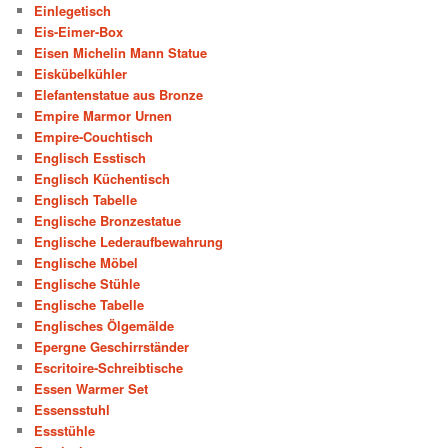
Einlegetisch
Eis-Eimer-Box
Eisen Michelin Mann Statue
Eiskübelkühler
Elefantenstatue aus Bronze
Empire Marmor Urnen
Empire-Couchtisch
Englisch Esstisch
Englisch Küchentisch
Englisch Tabelle
Englische Bronzestatue
Englische Lederaufbewahrung
Englische Möbel
Englische Stühle
Englische Tabelle
Englisches Ölgemälde
Epergne Geschirrständer
Escritoire-Schreibtische
Essen Warmer Set
Essensstuhl
Essstühle