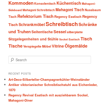
Kommoden
Küchentisch
Konsolentisch
Mahagoni-
Mahagoni Tisch
Nussbaum
Sideboard
Mahagoni Schreibtisch
Refektorium Tisch
Regency
Tisch
Regency Esstisch
Schreibtisch
Schränke
Schrankmöbel
Tisch
und Truhen
Sessel
Seitentische
silberplatte
Tisch
Sitzgelegenheiten und Stühle
Sockel Esstisch
Tische
Ölgemälde
Vitrine
Verspiegelte Möbel
S
e
a
r
RECENT POSTS
c
Art-Deco-Silberteller-Champagnerkühler-Weinständer
h
Antiker viktorianischer Schreibtischstuhl aus Eichenleder,
1870
Regency Revival Esstisch mit ausziehbarem Sockel,
Mahagoni-Diner