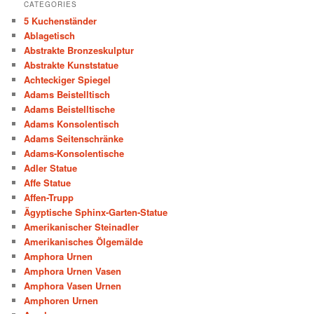
CATEGORIES
5 Kuchenständer
Ablagetisch
Abstrakte Bronzeskulptur
Abstrakte Kunststatue
Achteckiger Spiegel
Adams Beistelltisch
Adams Beistelltische
Adams Konsolentisch
Adams Seitenschränke
Adams-Konsolentische
Adler Statue
Affe Statue
Affen-Trupp
Ägyptische Sphinx-Garten-Statue
Amerikanischer Steinadler
Amerikanisches Ölgemälde
Amphora Urnen
Amphora Urnen Vasen
Amphora Vasen Urnen
Amphoren Urnen