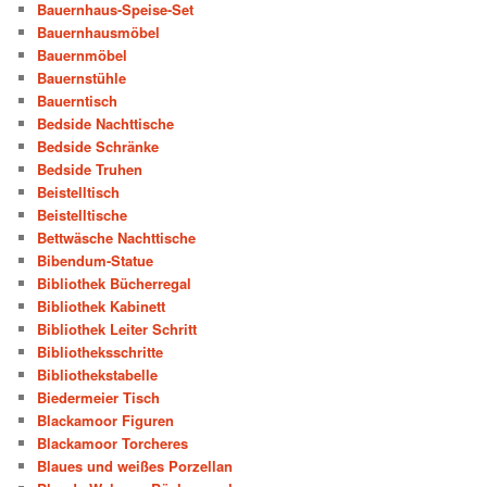
Bauernhaus-Speise-Set
Bauernhausmöbel
Bauernmöbel
Bauernstühle
Bauerntisch
Bedside Nachttische
Bedside Schränke
Bedside Truhen
Beistelltisch
Beistelltische
Bettwäsche Nachttische
Bibendum-Statue
Bibliothek Bücherregal
Bibliothek Kabinett
Bibliothek Leiter Schritt
Bibliotheksschritte
Bibliothekstabelle
Biedermeier Tisch
Blackamoor Figuren
Blackamoor Torcheres
Blaues und weißes Porzellan