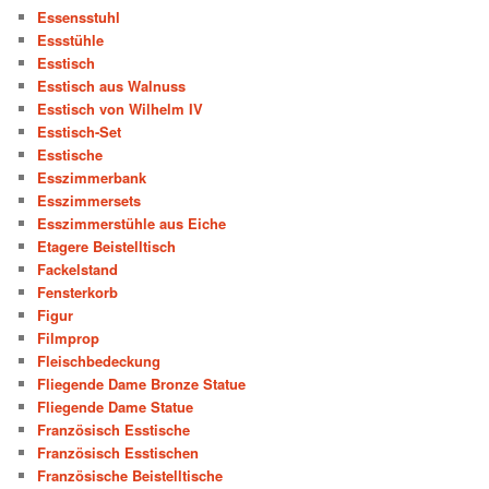
Essensstuhl
Essstühle
Esstisch
Esstisch aus Walnuss
Esstisch von Wilhelm IV
Esstisch-Set
Esstische
Esszimmerbank
Esszimmersets
Esszimmerstühle aus Eiche
Etagere Beistelltisch
Fackelstand
Fensterkorb
Figur
Filmprop
Fleischbedeckung
Fliegende Dame Bronze Statue
Fliegende Dame Statue
Französisch Esstische
Französisch Esstischen
Französische Beistelltische