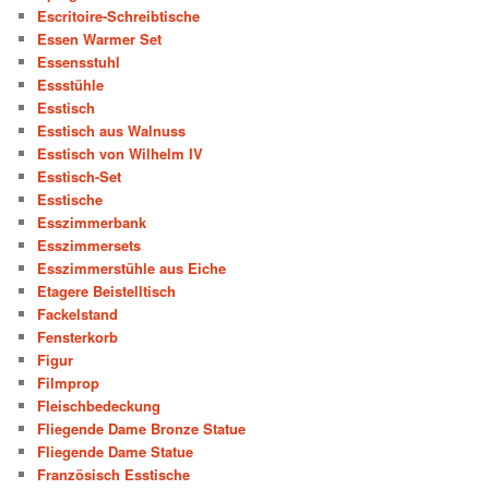
Escritoire-Schreibtische
Essen Warmer Set
Essensstuhl
Essstühle
Esstisch
Esstisch aus Walnuss
Esstisch von Wilhelm IV
Esstisch-Set
Esstische
Esszimmerbank
Esszimmersets
Esszimmerstühle aus Eiche
Etagere Beistelltisch
Fackelstand
Fensterkorb
Figur
Filmprop
Fleischbedeckung
Fliegende Dame Bronze Statue
Fliegende Dame Statue
Französisch Esstische