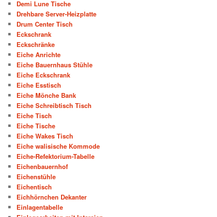
Demi Lune Tische
Drehbare Server-Heizplatte
Drum Center Tisch
Eckschrank
Eckschränke
Eiche Anrichte
Eiche Bauernhaus Stühle
Eiche Eckschrank
Eiche Esstisch
Eiche Mönche Bank
Eiche Schreibtisch Tisch
Eiche Tisch
Eiche Tische
Eiche Wakes Tisch
Eiche walisische Kommode
Eiche-Refektorium-Tabelle
Eichenbauernhof
Eichenstühle
Eichentisch
Eichhörnchen Dekanter
Einlagentabelle