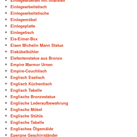
Einlegearbeiten mit Intarsien
Einlegearbeitstisch
Einlegearbeitstische
Einlegemöbel
Einlegeplatte
Einlegetisch
Eis-Eimer-Box
Eisen Michelin Mann Statue
Eiskübelkühler
Elefantenstatue aus Bronze
Empire Marmor Urnen
Empire-Couchtisch
Englisch Esstisch
Englisch Küchentisch
Englisch Tabelle
Englische Bronzestatue
Englische Lederaufbewahrung
Englische Möbel
Englische Stühle
Englische Tabelle
Englisches Ölgemälde
Epergne Geschirrständer