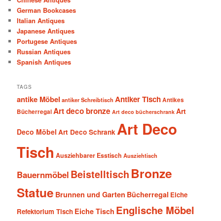
German Bookcases
Italian Antiques
Japanese Antiques
Portugese Antiques
Russian Antiques
Spanish Antiques
TAGS
antike Möbel
Antiker Tisch
antiker Schreibtisch
Antikes
Art deco bronze
Art
Bücherregal
Art deco bücherschrank
Art Deco
Deco Möbel
Art Deco Schrank
Tisch
Ausziehbarer Esstisch
Ausziehtisch
Bronze
Beistelltisch
Bauernmöbel
Statue
Brunnen und Garten
Bücherregal
Eiche
Englische Möbel
Eiche Tisch
Refektorium Tisch