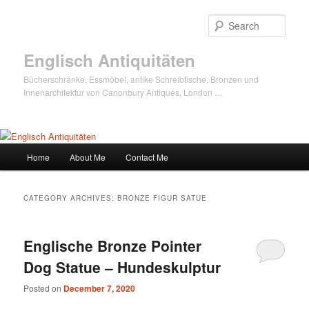
Sear
Englisch Antiquitäten
Bücherschränke, Essmöbel, antike Schreibtische, Bronzen und
Innenarchitektur von Canonbury Antiques, London …
Main
Home
About Me
Contact Me
Skip
Skip
menu
to
to
CATEGORY ARCHIVES:
BRONZE FIGUR SATUE
primary
secondary
Englische Bronze Pointer
content
content
Dog Statue – Hundeskulptur
Posted on
December 7, 2020