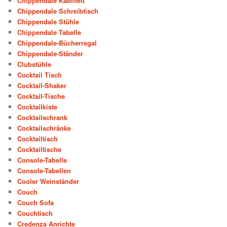
Chippendale Kabinett
Chippendale Schreibtisch
Chippendale Stühle
Chippendale Tabelle
Chippendale-Bücherregal
Chippendale-Ständer
Clubstühle
Cocktail Tisch
Cocktail-Shaker
Cocktail-Tische
Cocktailkiste
Cocktailschrank
Cocktailschränke
Cocktailtisch
Cocktailtische
Console-Tabelle
Console-Tabellen
Cooler Weinständer
Couch
Couch Sofa
Couchtisch
Credenza Anrichte