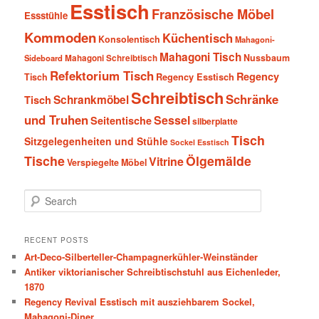
Esstisch
Französische Möbel
Essstühle
Kommoden
Küchentisch
Konsolentisch
Mahagoni-
Mahagoni Tisch
Nussbaum
Sideboard
Mahagoni Schreibtisch
Refektorium Tisch
Regency
Tisch
Regency Esstisch
Schreibtisch
Schränke
Schrankmöbel
Tisch
und Truhen
Sessel
Seitentische
silberplatte
Tisch
Sitzgelegenheiten und Stühle
Sockel Esstisch
Tische
Ölgemälde
Vitrine
Verspiegelte Möbel
S
e
a
r
RECENT POSTS
c
Art-Deco-Silberteller-Champagnerkühler-Weinständer
h
Antiker viktorianischer Schreibtischstuhl aus Eichenleder,
1870
Regency Revival Esstisch mit ausziehbarem Sockel,
Mahagoni-Diner