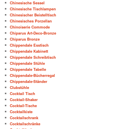
Chinesische Sessel
Chinesische Tischlampen
Chinesischer Beistelltisch
Chinesisches Porzellan
Chinoiserie Commode
Chiparus Art-Deco-Bronze
Chiparus Bronze
Chippendale Esstisch
Chippendale Kabinett
Chippendale Schreibtisch
Chippendale Stühle
Chippendale Tabelle
Chippendale-Bücherregal
Chippendale-Ständer
Clubstühle
Cocktail Tisch
Cocktail-Shaker
Cocktail-Tische
Cocktailkiste
Cocktailschrank
Cocktailschränke