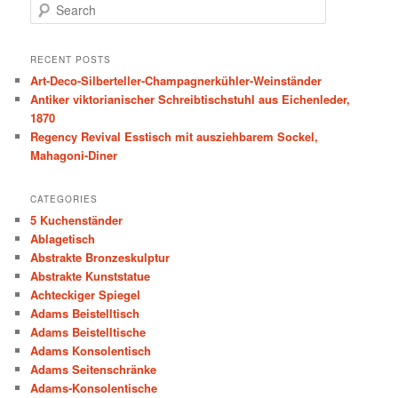
S
e
a
r
RECENT POSTS
c
Art-Deco-Silberteller-Champagnerkühler-Weinständer
h
Antiker viktorianischer Schreibtischstuhl aus Eichenleder,
1870
Regency Revival Esstisch mit ausziehbarem Sockel,
Mahagoni-Diner
CATEGORIES
5 Kuchenständer
Ablagetisch
Abstrakte Bronzeskulptur
Abstrakte Kunststatue
Achteckiger Spiegel
Adams Beistelltisch
Adams Beistelltische
Adams Konsolentisch
Adams Seitenschränke
Adams-Konsolentische