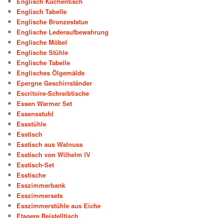
Englisch Küchentisch
Englisch Tabelle
Englische Bronzestatue
Englische Lederaufbewahrung
Englische Möbel
Englische Stühle
Englische Tabelle
Englisches Ölgemälde
Epergne Geschirrständer
Escritoire-Schreibtische
Essen Warmer Set
Essensstuhl
Essstühle
Esstisch
Esstisch aus Walnuss
Esstisch von Wilhelm IV
Esstisch-Set
Esstische
Esszimmerbank
Esszimmersets
Esszimmerstühle aus Eiche
Etagere Beistelltisch