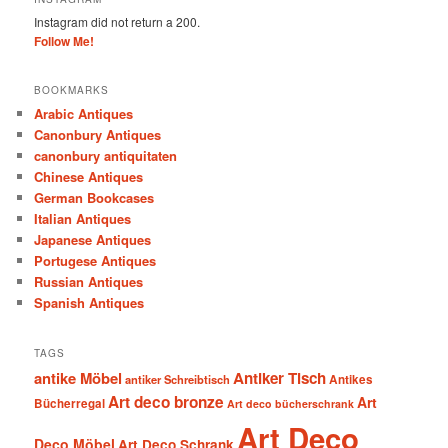
Instagram did not return a 200.
Follow Me!
BOOKMARKS
Arabic Antiques
Canonbury Antiques
canonbury antiquitaten
Chinese Antiques
German Bookcases
Italian Antiques
Japanese Antiques
Portugese Antiques
Russian Antiques
Spanish Antiques
TAGS
antike Möbel
Antiker Tisch
antiker Schreibtisch
Antikes
Art deco bronze
Art
Bücherregal
Art deco bücherschrank
Art Deco
Deco Möbel
Art Deco Schrank