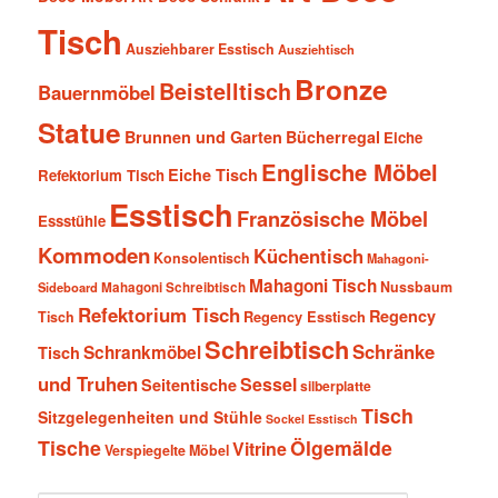
Tisch
Ausziehbarer Esstisch
Ausziehtisch
Bronze
Beistelltisch
Bauernmöbel
Statue
Brunnen und Garten
Bücherregal
Eiche
Englische Möbel
Eiche Tisch
Refektorium Tisch
Esstisch
Französische Möbel
Essstühle
Kommoden
Küchentisch
Konsolentisch
Mahagoni-
Mahagoni Tisch
Nussbaum
Sideboard
Mahagoni Schreibtisch
Refektorium Tisch
Regency
Tisch
Regency Esstisch
Schreibtisch
Schränke
Schrankmöbel
Tisch
und Truhen
Sessel
Seitentische
silberplatte
Tisch
Sitzgelegenheiten und Stühle
Sockel Esstisch
Tische
Ölgemälde
Vitrine
Verspiegelte Möbel