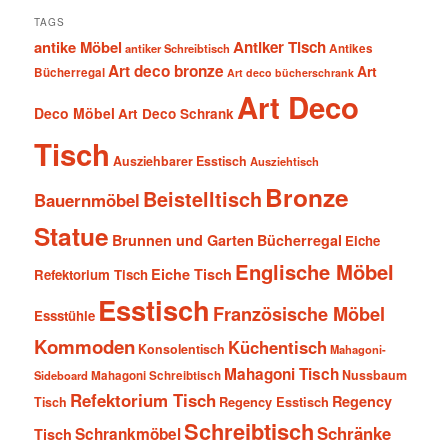
TAGS
antike Möbel
Antiker Tisch
antiker Schreibtisch
Antikes
Art deco bronze
Art
Bücherregal
Art deco bücherschrank
Art Deco
Deco Möbel
Art Deco Schrank
Tisch
Ausziehbarer Esstisch
Ausziehtisch
Bronze
Beistelltisch
Bauernmöbel
Statue
Brunnen und Garten
Bücherregal
Eiche
Englische Möbel
Eiche Tisch
Refektorium Tisch
Esstisch
Französische Möbel
Essstühle
Kommoden
Küchentisch
Konsolentisch
Mahagoni-
Mahagoni Tisch
Nussbaum
Sideboard
Mahagoni Schreibtisch
Refektorium Tisch
Regency
Tisch
Regency Esstisch
Schreibtisch
Schränke
Schrankmöbel
Tisch