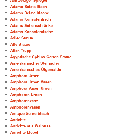
Achteckiger Spiegel
Adams Beistelltisch
Adams Beistelltische
Adams Konsolentisch
Adams Seitenschränke
Adams-Konsolentische
Adler Statue
Affe Statue
Affen-Trupp
Ägyptische Sphinx-Garten-Statue
Amerikanischer Steinadler
Amerikanisches Ölgemälde
Amphora Urnen
Amphora Urnen Vasen
Amphora Vasen Urnen
Amphoren Urnen
Amphorenvase
Amphorenvasen
Anitque Schreibtisch
Anrichte
Anrichte aus Walnuss
Anrichte Möbel