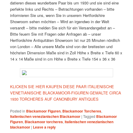
datieren dieses wunderbare Paar bis um 1930 und sie sind eine
perfekte links und Rechts – Betrachtungen vorhanden – bitte
informieren Sie uns, wenn Sie in unserem Hertfordshire
Showroom sehen möchten – Wird an irgendwo in der Welt
versandt – bitte melden Sie sich für ein Versandangebot an –
Bitte feuern Sie mit Fragen oder Anfragen ab – unser
Hertfordshire Antiquitäten Showroom Ist nur 25 Minuten nördlich
von London – Alle unsere Maße sind von der breitesten und
höchsten Dimension Maße sind in Zoll Höhe x Breite x Tiefe 60 x
14 x 14 Maße sind in cm Höhe x Breite x Tiefe 154 x 36 x 36
KLICKEN SIE HIER KAUFEN DIESE PAAR ITALIENISCHE
VENETIANISCHE BLACKAMOOR-FIGUREN GEMALTE CIRCA
1930 TORCHERES AUF CANONBURY ANTIQUES
Posted in
Blackamoor Figuren
,
Blackamoor Torcheres
,
Italienischen venezianischen Blackamoor
|
Tagged
Blackamoor
Figuren
,
Blackamoor torcheres
,
Italienischen venezianischen
blackamoor
|
Leave a reply