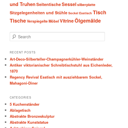
und Truhen
Sessel
Seitentische
silberplatte
Tisch
Sitzgelegenheiten und Stühle
Sockel Esstisch
Tische
Ölgemälde
Vitrine
Verspiegelte Möbel
S
e
a
r
RECENT POSTS
c
Art-Deco-Silberteller-Champagnerkühler-Weinständer
h
Antiker viktorianischer Schreibtischstuhl aus Eichenleder,
1870
Regency Revival Esstisch mit ausziehbarem Sockel,
Mahagoni-Diner
CATEGORIES
5 Kuchenständer
Ablagetisch
Abstrakte Bronzeskulptur
Abstrakte Kunststatue