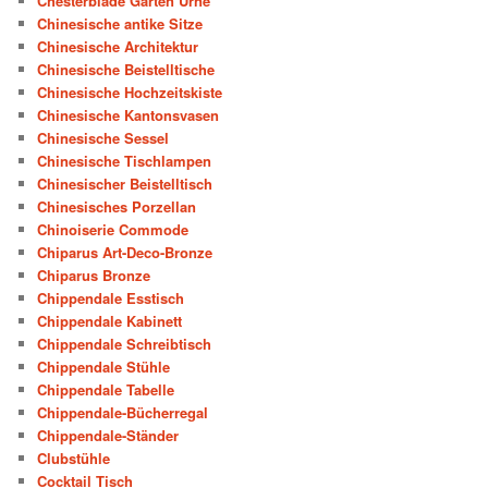
Chesterblade Garten Urne
Chinesische antike Sitze
Chinesische Architektur
Chinesische Beistelltische
Chinesische Hochzeitskiste
Chinesische Kantonsvasen
Chinesische Sessel
Chinesische Tischlampen
Chinesischer Beistelltisch
Chinesisches Porzellan
Chinoiserie Commode
Chiparus Art-Deco-Bronze
Chiparus Bronze
Chippendale Esstisch
Chippendale Kabinett
Chippendale Schreibtisch
Chippendale Stühle
Chippendale Tabelle
Chippendale-Bücherregal
Chippendale-Ständer
Clubstühle
Cocktail Tisch