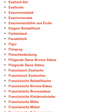
Esstisch-Set
Esstische
Esszimmerbank
Esszimmersets
Esszimmerstühle aus Eiche
Etagere Beistelltisch
Fackelstand
Fensterkorb
Figur
Filmprop
Fleischbedeckung
Fliegende Dame Bronze Statue
Fliegende Dame Statue
Französisch Esstische
Französisch Esstischen
Französische Beistelltische
Französische Bronze-Statue
Französische Bronzestatue
Französische Kleiderschränke
Französische Möbe
Französische Möbel