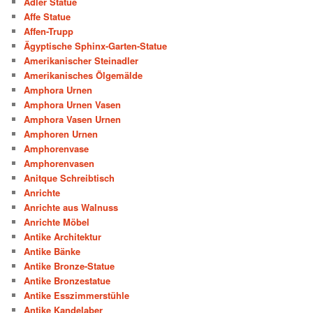
Adler Statue
Affe Statue
Affen-Trupp
Ägyptische Sphinx-Garten-Statue
Amerikanischer Steinadler
Amerikanisches Ölgemälde
Amphora Urnen
Amphora Urnen Vasen
Amphora Vasen Urnen
Amphoren Urnen
Amphorenvase
Amphorenvasen
Anitque Schreibtisch
Anrichte
Anrichte aus Walnuss
Anrichte Möbel
Antike Architektur
Antike Bänke
Antike Bronze-Statue
Antike Bronzestatue
Antike Esszimmerstühle
Antike Kandelaber