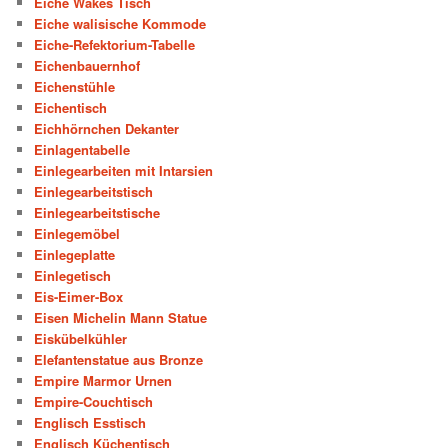
Eiche Wakes Tisch
Eiche walisische Kommode
Eiche-Refektorium-Tabelle
Eichenbauernhof
Eichenstühle
Eichentisch
Eichhörnchen Dekanter
Einlagentabelle
Einlegearbeiten mit Intarsien
Einlegearbeitstisch
Einlegearbeitstische
Einlegemöbel
Einlegeplatte
Einlegetisch
Eis-Eimer-Box
Eisen Michelin Mann Statue
Eiskübelkühler
Elefantenstatue aus Bronze
Empire Marmor Urnen
Empire-Couchtisch
Englisch Esstisch
Englisch Küchentisch