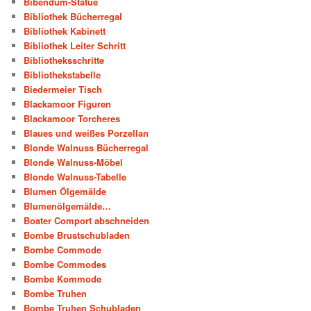
Bibendum-Statue
Bibliothek Bücherregal
Bibliothek Kabinett
Bibliothek Leiter Schritt
Bibliotheksschritte
Bibliothekstabelle
Biedermeier Tisch
Blackamoor Figuren
Blackamoor Torcheres
Blaues und weißes Porzellan
Blonde Walnuss Bücherregal
Blonde Walnuss-Möbel
Blonde Walnuss-Tabelle
Blumen Ölgemälde
Blumenölgemälde…
Boater Comport abschneiden
Bombe Brustschubladen
Bombe Commode
Bombe Commodes
Bombe Kommode
Bombe Truhen
Bombe Truhen Schubladen