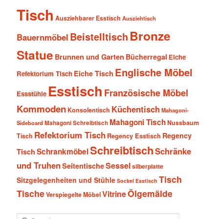
Tisch
Ausziehbarer Esstisch
Ausziehtisch
Bronze
Beistelltisch
Bauernmöbel
Statue
Brunnen und Garten
Bücherregal
Eiche
Englische Möbel
Eiche Tisch
Refektorium Tisch
Esstisch
Französische Möbel
Essstühle
Kommoden
Küchentisch
Konsolentisch
Mahagoni-
Mahagoni Tisch
Nussbaum
Sideboard
Mahagoni Schreibtisch
Refektorium Tisch
Regency
Tisch
Regency Esstisch
Schreibtisch
Schränke
Schrankmöbel
Tisch
und Truhen
Sessel
Seitentische
silberplatte
Tisch
Sitzgelegenheiten und Stühle
Sockel Esstisch
Tische
Ölgemälde
Vitrine
Verspiegelte Möbel
S