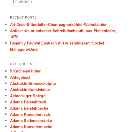
e
a
r
RECENT POSTS
c
Art-Deco-Silberteller-Champagnerkühler-Weinständer
h
Antiker viktorianischer Schreibtischstuhl aus Eichenleder,
1870
Regency Revival Esstisch mit ausziehbarem Sockel,
Mahagoni-Diner
CATEGORIES
5 Kuchenständer
Ablagetisch
Abstrakte Bronzeskulptur
Abstrakte Kunststatue
Achteckiger Spiegel
Adams Beistelltisch
Adams Beistelltische
Adams Konsolentisch
Adams Seitenschränke
Adams-Konsolentische