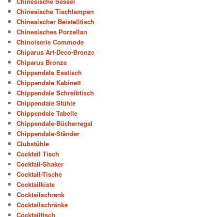
Chinesische Sessel
Chinesische Tischlampen
Chinesischer Beistelltisch
Chinesisches Porzellan
Chinoiserie Commode
Chiparus Art-Deco-Bronze
Chiparus Bronze
Chippendale Esstisch
Chippendale Kabinett
Chippendale Schreibtisch
Chippendale Stühle
Chippendale Tabelle
Chippendale-Bücherregal
Chippendale-Ständer
Clubstühle
Cocktail Tisch
Cocktail-Shaker
Cocktail-Tische
Cocktailkiste
Cocktailschrank
Cocktailschränke
Cocktailtisch