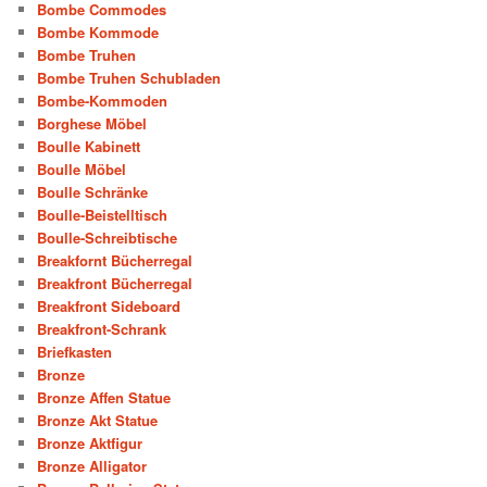
Bombe Commodes
Bombe Kommode
Bombe Truhen
Bombe Truhen Schubladen
Bombe-Kommoden
Borghese Möbel
Boulle Kabinett
Boulle Möbel
Boulle Schränke
Boulle-Beistelltisch
Boulle-Schreibtische
Breakfornt Bücherregal
Breakfront Bücherregal
Breakfront Sideboard
Breakfront-Schrank
Briefkasten
Bronze
Bronze Affen Statue
Bronze Akt Statue
Bronze Aktfigur
Bronze Alligator