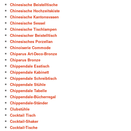
Chinesische Beistelltische
Chinesische Hochzeitskiste
Chinesische Kantonsvasen
Chinesische Sessel
Chinesische Tischlampen
Chinesischer Beistelltisch
Chinesisches Porzellan
Chinoiserie Commode
Chiparus Art-Deco-Bronze
Chiparus Bronze
Chippendale Esstisch
Chippendale Kabinett
Chippendale Schreibtisch
Chippendale Stühle
Chippendale Tabelle
Chippendale-Bücherregal
Chippendale-Ständer
Clubstühle
Cocktail Tisch
Cocktail-Shaker
Cocktail-Tische