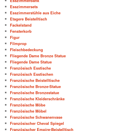
Esszimmerbank
Esszimmersets
Esszimmerstühle aus Eiche
Etagere Beistelltisch
Fackelstand
Fensterkorb
Figur
Filmprop
Fleischbedeckung
Fliegende Dame Bronze Statue
Fliegende Dame Statue
Französisch Esstische
Französisch Esstischen
Französische Beistelltische
Französische Bronze-Statue
Französische Bronzestatue
Französische Kleiderschränke
Französische Möbe
Französische Möbel
Französische Schwanenvase
Französischer Cheval Spiegel
Französischer Empire-Beistelltisch