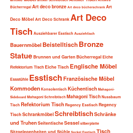
Art deco bronze
Art
Bücherregal
Art deco bücherschrank
Art Deco
Deco Möbel
Art Deco Schrank
Tisch
Ausziehbarer Esstisch
Ausziehtisch
Bronze
Beistelltisch
Bauernmöbel
Statue
Brunnen und Garten
Bücherregal
Eiche
Englische Möbel
Eiche Tisch
Refektorium Tisch
Esstisch
Französische Möbel
Essstühle
Kommoden
Küchentisch
Konsolentisch
Mahagoni-
Mahagoni Tisch
Nussbaum
Sideboard
Mahagoni Schreibtisch
Refektorium Tisch
Regency
Tisch
Regency Esstisch
Schreibtisch
Schränke
Schrankmöbel
Tisch
und Truhen
Sessel
Seitentische
silberplatte
Tisch
Sitzgelegenheiten und Stühle
Sockel Esstisch