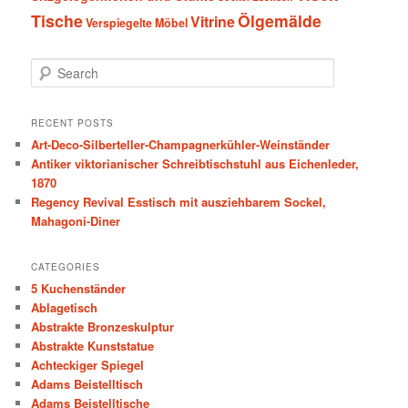
Tische
Ölgemälde
Vitrine
Verspiegelte Möbel
S
e
a
r
RECENT POSTS
c
Art-Deco-Silberteller-Champagnerkühler-Weinständer
h
Antiker viktorianischer Schreibtischstuhl aus Eichenleder,
1870
Regency Revival Esstisch mit ausziehbarem Sockel,
Mahagoni-Diner
CATEGORIES
5 Kuchenständer
Ablagetisch
Abstrakte Bronzeskulptur
Abstrakte Kunststatue
Achteckiger Spiegel
Adams Beistelltisch
Adams Beistelltische