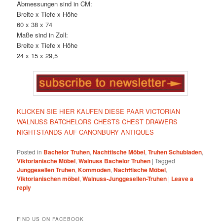
Abmessungen sind in CM:
Breite x Tiefe x Höhe
60 x 38 x 74
Maße sind in Zoll:
Breite x Tiefe x Höhe
24 x 15 x 29,5
KLICKEN SIE HIER KAUFEN DIESE PAAR VICTORIAN
WALNUSS BATCHELORS CHESTS CHEST DRAWERS
NIGHTSTANDS AUF CANONBURY ANTIQUES
Posted in
Bachelor Truhen
,
Nachttische Möbel
,
Truhen Schubladen
,
Viktorianische Möbel
,
Walnuss Bachelor Truhen
|
Tagged
Junggesellen Truhen
,
Kommoden
,
Nachttische Möbel
,
Viktorianischen möbel
,
Walnuss-Junggesellen-Truhen
|
Leave a
reply
FIND US ON FACEBOOK